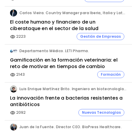
Carlos Vieira. Country Manager para Iberia, Italia y Latam. Hornetsecurity.
El coste humano y financiero de un
ciberataque en el sector de la salud
2223
Gestión de Empresas
visibility
Departamento Médico. LETI Pharma.
Gamificación en la formación veterinaria: el
reto de motivar en tiempos de cambio
2143
Formación
visibility
Luis Enrique Martínez Brito. Ingeniero en biotecnología, México.
La innovación frente a bacterias resistentes a
antibióticos
2092
Nuevas Tecnologías
visibility
Juan de la Fuente. Director CEO. BioPress Healthcare.