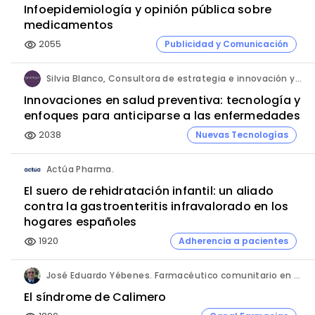
Infoepidemiología y opinión pública sobre
medicamentos
2055
Publicidad y Comunicación
visibility
Silvia Blanco, Consultora de estrategia e innovación y Ana Leal, Consultora Senior de estrategia e innovación. ANIMA.
Innovaciones en salud preventiva: tecnología y
enfoques para anticiparse a las enfermedades
2038
Nuevas Tecnologías
visibility
Actúa Pharma.
El suero de rehidratación infantil: un aliado
contra la gastroenteritis infravalorado en los
hogares españoles
1920
Adherencia a pacientes
visibility
José Eduardo Yébenes. Farmacéutico comunitario en Mijas (Málaga).
El síndrome de Calimero