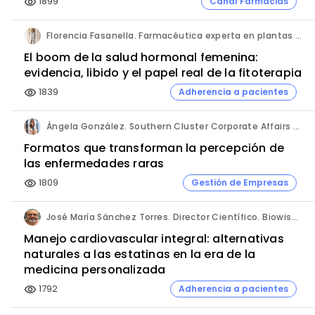
1899
Canal Farmacias
visibility
Florencia Fasanella. Farmacéutica experta en plantas medicinales.
El boom de la salud hormonal femenina:
evidencia, libido y el papel real de la fitoterapia
1839
Adherencia a pacientes
visibility
Ángela González. Southern Cluster Corporate Affairs & Patient Partnership Director. Kyowa Kirin.
Formatos que transforman la percepción de
las enfermedades raras
1809
Gestión de Empresas
visibility
José María Sánchez Torres. Director Científico. Biowise Pharmaceuticals.
Manejo cardiovascular integral: alternativas
naturales a las estatinas en la era de la
medicina personalizada
1792
Adherencia a pacientes
visibility