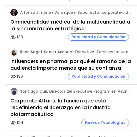
Alfonso Jiménez Velázquez. Subdirector corporativo de Marketing y Publicidad. Grupo Ultra Laboratorios.
Omnicanalidad médica: de la multicanalidad a
la sincronización estratégica
138
Publicidad y Comunicación
visibility
Rosa Sagal. Senior Account Executive. Territory Influence.
Influencers en pharma: por qué el tamaño de la
audiencia importa menos que su confianza
136
Publicidad y Comunicación
visibility
Santiago Culí. Director del Executive Program en Asuntos Públicos y Comunicación en la Industria Farmacéutica de Cesif.
Corporate Affairs: la función que está
redefiniendo el liderazgo en la industria
biofarmacéutica
124
Nuevas Tecnologías
visibility