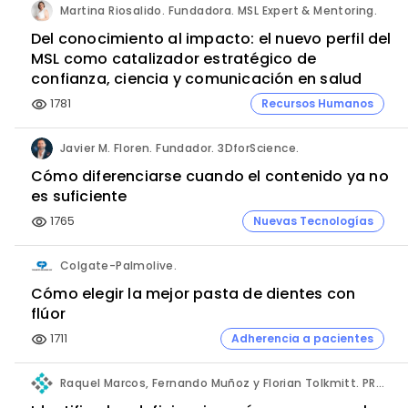
Martina Riosalido. Fundadora. MSL Expert & Mentoring.
Del conocimiento al impacto: el nuevo perfil del
MSL como catalizador estratégico de
confianza, ciencia y comunicación en salud
1781
Recursos Humanos
visibility
Javier M. Floren. Fundador. 3DforScience.
Cómo diferenciarse cuando el contenido ya no
es suficiente
1765
Nuevas Tecnologías
visibility
Colgate-Palmolive.
Cómo elegir la mejor pasta de dientes con
flúor
1711
Adherencia a pacientes
visibility
Raquel Marcos, Fernando Muñoz y Florian Tolkmitt. PRO-LIANCE GLOBAL SOLUTIONS GmbH.