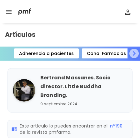
menu
Artículos
Adherencia a pacientes
Canal Farmacias
Item
1
of
Bertrand Massanes. Socio
15
director. Little Buddha
Branding.
9 septiembre 2024
Este artículo lo puedes encontrar en el
nº190
menu_book
de la revista pmfarma.