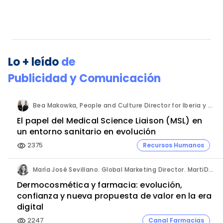
Lo + leído
de
Publicidad y Comunicación
Bea Makowka, People and Culture Director for Iberia y Alberto Municio, Talent Seach Solutions Lead for Iberia. Inizio Engage.
El papel del Medical Science Liaison (MSL) en
un entorno sanitario en evolución
2375
Recursos Humanos
visibility
María José Sevillano. Global Marketing Director. MartiDerm.
Dermocosmética y farmacia: evolución,
confianza y nueva propuesta de valor en la era
digital
2247
Canal Farmacias
visibility