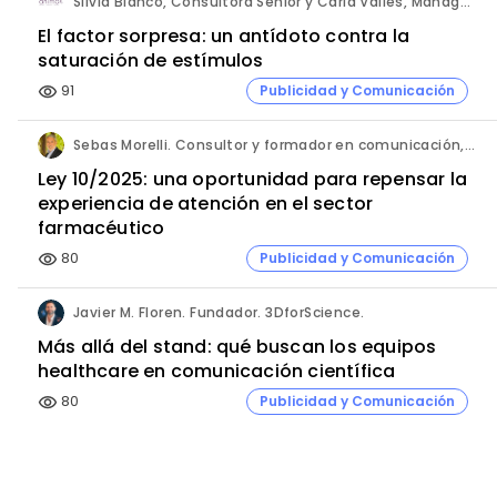
Silvia Blanco, Consultora Senior y Carla Vallès, Manager Senior. ANIMA.
El factor sorpresa: un antídoto contra la
saturación de estímulos
91
Publicidad y Comunicación
visibility
Sebas Morelli. Consultor y formador en comunicación, atención al cliente, liderazgo y ventas.
Ley 10/2025: una oportunidad para repensar la
experiencia de atención en el sector
farmacéutico
80
Publicidad y Comunicación
visibility
Javier M. Floren. Fundador. 3DforScience.
Más allá del stand: qué buscan los equipos
healthcare en comunicación científica
80
Publicidad y Comunicación
visibility