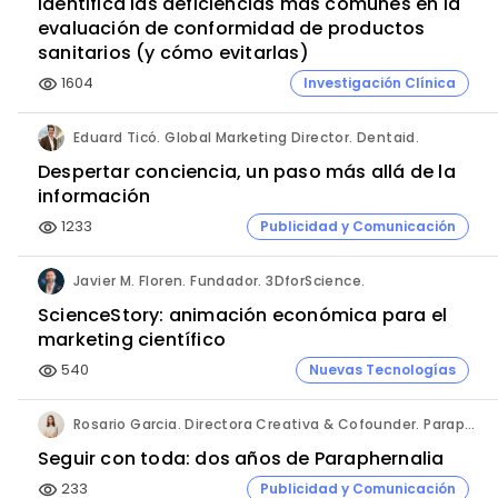
Identifica las deficiencias más comunes en la
evaluación de conformidad de productos
sanitarios (y cómo evitarlas)
1604
Investigación Clínica
visibility
Eduard Ticó. Global Marketing Director. Dentaid.
Despertar conciencia, un paso más allá de la
información
1233
Publicidad y Comunicación
visibility
Javier M. Floren. Fundador. 3DforScience.
ScienceStory: animación económica para el
marketing científico
540
Nuevas Tecnologías
visibility
Rosario Garcia. Directora Creativa & Cofounder. Paraphernalia.
Seguir con toda: dos años de Paraphernalia
233
Publicidad y Comunicación
visibility