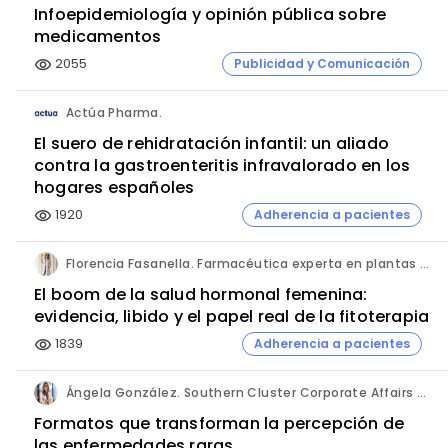
Infoepidemiología y opinión pública sobre
medicamentos
2055
Publicidad y Comunicación
visibility
Actúa Pharma.
El suero de rehidratación infantil: un aliado
contra la gastroenteritis infravalorado en los
hogares españoles
1920
Adherencia a pacientes
visibility
Florencia Fasanella. Farmacéutica experta en plantas medicinales.
El boom de la salud hormonal femenina:
evidencia, libido y el papel real de la fitoterapia
1839
Adherencia a pacientes
visibility
Ángela González. Southern Cluster Corporate Affairs & Patient Partnership Director. Kyowa Kirin.
Formatos que transforman la percepción de
las enfermedades raras