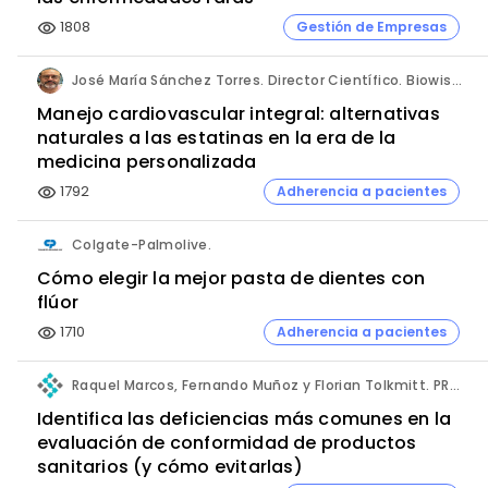
1808
Gestión de Empresas
visibility
José María Sánchez Torres. Director Científico. Biowise Pharmaceuticals.
Manejo cardiovascular integral: alternativas
naturales a las estatinas en la era de la
medicina personalizada
1792
Adherencia a pacientes
visibility
Colgate-Palmolive.
Cómo elegir la mejor pasta de dientes con
flúor
1710
Adherencia a pacientes
visibility
Raquel Marcos, Fernando Muñoz y Florian Tolkmitt. PRO-LIANCE GLOBAL SOLUTIONS GmbH.
Identifica las deficiencias más comunes en la
evaluación de conformidad de productos
sanitarios (y cómo evitarlas)