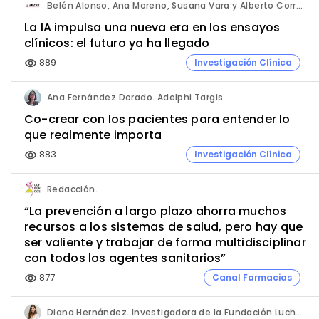
Belén Alonso, Ana Moreno, Susana Vara y Alberto Corral. Apices.
La IA impulsa una nueva era en los ensayos
clínicos: el futuro ya ha llegado
889
Investigación Clínica
visibility
Ana Fernández Dorado. Adelphi Targis.
Co-crear con los pacientes para entender lo
que realmente importa
883
Investigación Clínica
visibility
Redacción.
“La prevención a largo plazo ahorra muchos
recursos a los sistemas de salud, pero hay que
ser valiente y trabajar de forma multidisciplinar
con todos los agentes sanitarios”
877
Canal Farmacias
visibility
Diana Hernández. Investigadora de la Fundación Lucha contra las Infecciones y del Hospital Germans Trias i Pujol.