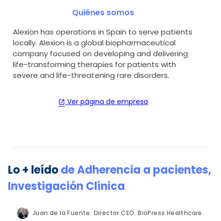
Quiénes somos
Alexion has operations in Spain to serve patients
locally. Alexion is a global biopharmaceutical
company focused on developing and delivering
life-transforming therapies for patients with
severe and life-threatening rare disorders.
Ver página de empresa
open_in_new
Lo + leído
de
Adherencia a pacientes
,
Investigación Clínica
Juan de la Fuente. Director CEO. BioPress Healthcare.