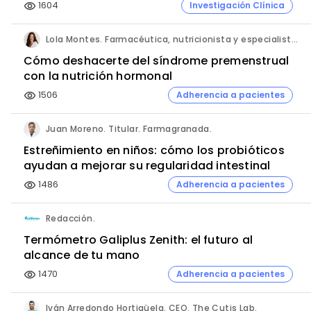
1604
Investigación Clínica
visibility
Lola Montes. Farmacéutica, nutricionista y especialista en salud hormonal y de la mujer.
Cómo deshacerte del síndrome premenstrual
con la nutrición hormonal
1506
Adherencia a pacientes
visibility
Juan Moreno. Titular. Farmagranada.
Estreñimiento en niños: cómo los probióticos
ayudan a mejorar su regularidad intestinal
1486
Adherencia a pacientes
visibility
Redacción.
Termómetro Galiplus Zenith: el futuro al
alcance de tu mano
1470
Adherencia a pacientes
visibility
Iván Arredondo Hortigüela. CEO. The Cutis Lab.