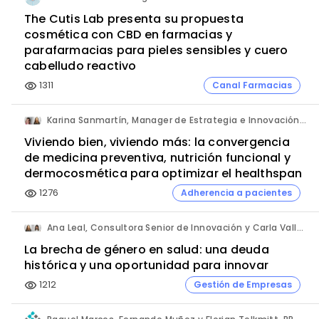
The Cutis Lab presenta su propuesta
cosmética con CBD en farmacias y
parafarmacias para pieles sensibles y cuero
cabelludo reactivo
1311
Canal Farmacias
visibility
Karina Sanmartín, Manager de Estrategia e Innovación y Ana Leal, Consultora Senior de Innovación. ANIMA.
Viviendo bien, viviendo más: la convergencia
de medicina preventiva, nutrición funcional y
dermocosmética para optimizar el healthspan
1276
Adherencia a pacientes
visibility
Ana Leal, Consultora Senior de Innovación y Carla Vallès, Manager. ANIMA.
La brecha de género en salud: una deuda
histórica y una oportunidad para innovar
1212
Gestión de Empresas
visibility