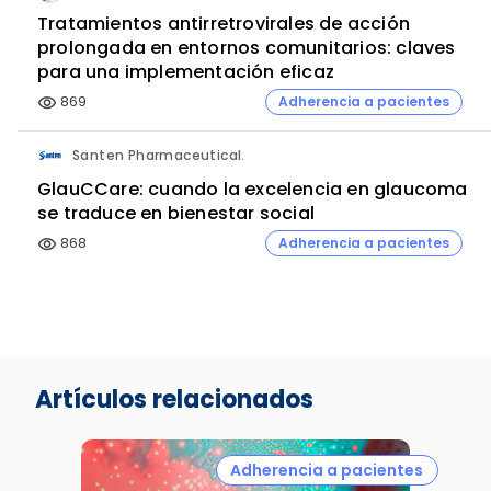
Tratamientos antirretrovirales de acción
prolongada en entornos comunitarios: claves
para una implementación eficaz
869
Adherencia a pacientes
visibility
Santen Pharmaceutical.
GlauCCare: cuando la excelencia en glaucoma
se traduce en bienestar social
868
Adherencia a pacientes
visibility
Artículos relacionados
Adherencia a pacientes