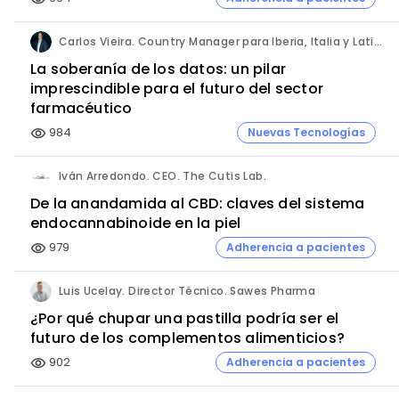
Carlos Vieira. Country Manager para Iberia, Italia y Latinoamérica. Hornetsecurity.
La soberanía de los datos: un pilar
imprescindible para el futuro del sector
farmacéutico
984
Nuevas Tecnologías
visibility
Iván Arredondo. CEO. The Cutis Lab.
De la anandamida al CBD: claves del sistema
endocannabinoide en la piel
979
Adherencia a pacientes
visibility
Luis Ucelay. Director Técnico. Sawes Pharma
¿Por qué chupar una pastilla podría ser el
futuro de los complementos alimenticios?
902
Adherencia a pacientes
visibility