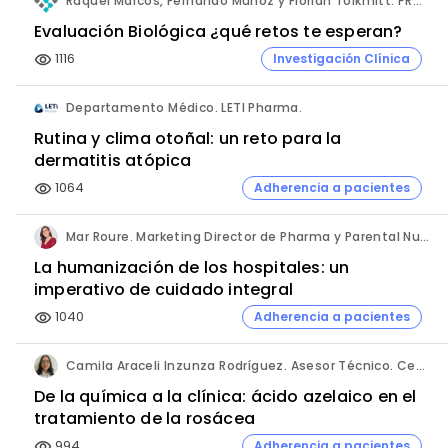
Raquel Marcos, Fernando Muñoz y Florian Tolkmitt. PRO-LIANCE GLOBAL SOLUTIONS GmbH.
Evaluación Biológica ¿qué retos te esperan?
1116
Investigación Clínica
visibility
Departamento Médico. LETI Pharma.
Rutina y clima otoñal: un reto para la
dermatitis atópica
1064
Adherencia a pacientes
visibility
Mar Roure. Marketing Director de Pharma y Parental Nutrition. Fresenius Kabi España.
La humanización de los hospitales: un
imperativo de cuidado integral
1040
Adherencia a pacientes
visibility
Camila Araceli Inzunza Rodríguez. Asesor Técnico. Centro de Innovación Pharmachem México.
De la química a la clínica: ácido azelaico en el
tratamiento de la rosácea
994
Adherencia a pacientes
visibility