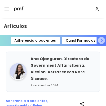
menu
Artículos
Adherencia a pacientes
Canal Farmacias
Item
1
of
Ana Ojanguren. Directora de
15
Government Affairs Iberia.
Alexion, AstraZeneca Rare
Disease.
2 septiembre 2024
Adherencia a pacientes,
share
Investigación Clínica