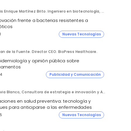
Luis Enrique Martínez Brito. Ingeniero en biotecnología, México.
ovación frente a bacterias resistentes a
óticos
1
Nuevas Tecnologías
an de la Fuente. Director CEO. BioPress Healthcare.
pidemiología y opinión pública sobre
camentos
4
Publicidad y Comunicación
Silvia Blanco, Consultora de estrategia e innovación y Ana Leal, Consultora Senior de estrategia e innovación. ANIMA.
aciones en salud preventiva: tecnología y
ues para anticiparse a las enfermedades
5
Nuevas Tecnologías