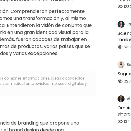
123
visibility
fección. Comprendieron perfectamente
bamos una transformación y, al mismo
Ja
a. Entendieron la visión de conjunto que
la en una gran identidad visual para la
Scien
demás, fueron capaces de trabajar en
market
mas de productos, varios países que se
539
visibility
dos y varias excepciones
Segui
as opiniones, informaciones, ideas o conceptos
223
visibility
s sus medios tanto revistas impresas, digitales y
Omnic
sincro
134
visibility
encia de branding que propone una
r el brand design desde una