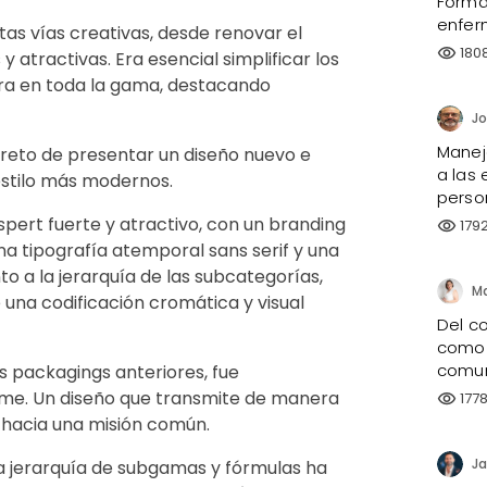
Forma
enfer
tas vías creativas, desde renovar el
180
visibility
 atractivas. Era esencial simplificar los
ra en toda la gama, destacando
Manejo
 reto de presentar un diseño nuevo e
a las 
estilo más modernos.
perso
spert fuerte y atractivo, con un branding
179
visibility
una tipografía atemporal sans serif y una
nto a la jerarquía de las subcategorías,
Ma
una codificación cromática y visual
Del co
como 
comun
os packagings anteriores, fue
rme. Un diseño que transmite de manera
177
visibility
 hacia una misión común.
Ja
la jerarquía de subgamas y fórmulas ha