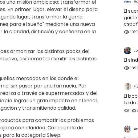
os una misión ambiciosa: transformar el
A
s. En primer lugar, elevar el diseño para
El sue
segundo lugar, transformar la gama
gastro
españ
nes para el sueño" mediante una nueva
a claridad, distinción y confianza en la
1919
visibility
nces armonizar los distintos packs del
tuitivo, así como transmitir las distintas
El sí
189
visibility
quellos mercados en los donde el
mo, sin pasar por una farmacia. Por
e realiza a través de supermercados y del
El bo
ebía lograr un gran impacto en el lineal,
libido
ación y transmitiendo calidad.
183
visibility
roductos para combatir los problemas
lejaba con claridad. Careciendo de
s para la categoría Sleep.