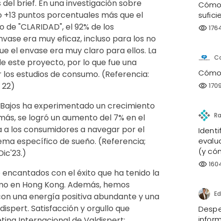
s del brief. En una investigación sobre
Cómo 
 +13 puntos porcentuales más que el
sufici
o de "CLARIDAD", el 92% de los
176
visibility
vase era muy eficaz, incluso para los no
e el envase era muy claro para ellos. La
C
de este proyecto, por lo que fue una
Cómo 
 los estudios de consumo. (Referencia:
 22)
170
visibility
 Bajos ha experimentado un crecimiento
emás, se logró un aumento del 7% en el
a a los consumidores a navegar por el
Identi
evalu
lema específico de sueño. (Referencia;
(y có
Dic'23.)
160
visibility
encantados con el éxito que ha tenido la
omo en Hong Kong. Además, hemos
Ed
on una energía positiva abundante y una
ispert. Satisfacción y orgullo que
Despe
infor
ing Internacional de Valdispert: