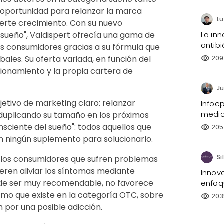
a oportunidad para relanzar la marca
erte crecimiento. Con su nuevo
La inn
 sueño", Valdispert ofrecía una gama de
antibi
os consumidores gracias a su fórmula que
209
ales. Su oferta variada, en función del
visibility
cionamiento y la propia cartera de
Ju
etivo de marketing claro: relanzar
Infoe
medi
duplicando su tamaño en los próximos
sciente del sueño": todos aquellos que
205
visibility
 ningún suplemento para solucionarlo.
de los consumidores que sufren problemas
eren aliviar los síntomas mediante
Innov
ar de ser muy recomendable, no favorece
enfoq
ismo que existe en la categoría OTC, sobre
203
visibility
n por una posible adicción.