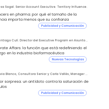
sa Sagal. Senior Account Executive. Territory Influence.
encers en pharma: por qué el tamaño de la
ncia importa menos que su confianza
Publicidad y Comunicación
Santiago Culí. Director del Executive Program en Asuntos Públicos y Comunicación en la Industria Farmacéutica de Cesif.
ate Affairs: la función que está redefiniendo el
zgo en la industria biofarmacéutica
Nuevas Tecnologías
Silvia Blanco, Consultora Senior y Carla Vallès, Manager Senior. ANIMA.
tor sorpresa: un antídoto contra la saturación de
ulos
Publicidad y Comunicación