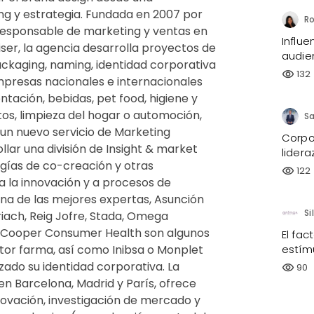
g y estrategia. Fundada en 2007 por
Ro
responsable de marketing y ventas en
Influ
ser, la agencia desarrolla proyectos de
audie
ackaging, naming, identidad corporativa
132
visibility
presas nacionales e internacionales
tación, bebidas, pet food, higiene y
s, limpieza del hogar o automoción,
un nuevo servicio de Marketing
Corpor
lar una división de Insight & market
lidera
gías de co-creación y otras
122
visibility
 la innovación y a procesos de
una de las mejores expertas, Asunción
riach, Reig Jofre, Stada, Omega
 Cooper Consumer Health son algunos
El fac
estím
ctor farma, así como Inibsa o Monplet
zado su identidad corporativa. La
90
visibility
en Barcelona, Madrid y París, ofrece
novación, investigación de mercado y