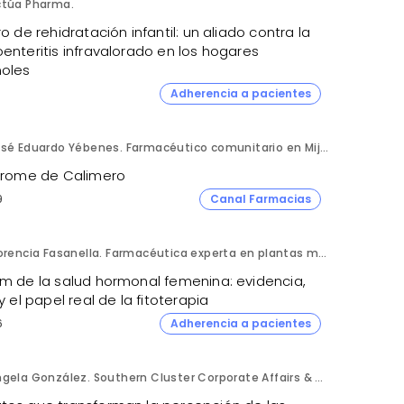
ctúa Pharma.
ro de rehidratación infantil: un aliado contra la
enteritis infravalorado en los hogares
oles
Adherencia a pacientes
José Eduardo Yébenes. Farmacéutico comunitario en Mijas (Málaga).
ndrome de Calimero
9
Canal Farmacias
Florencia Fasanella. Farmacéutica experta en plantas medicinales.
om de la salud hormonal femenina: evidencia,
 y el papel real de la fitoterapia
6
Adherencia a pacientes
Ángela González. Southern Cluster Corporate Affairs & Patient Partnership Director. Kyowa Kirin.