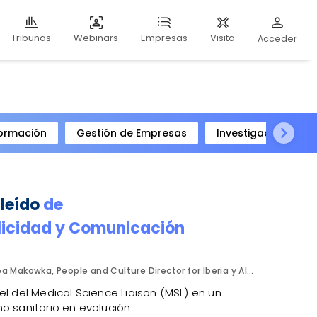
Webinars
Visita
Tribunas
Empresas
Acceder
ormación
Gestión de Empresas
Investigación Clíni
 leído
de
licidad y Comunicación
Bea Makowka, People and Culture Director for Iberia y Alberto Municio, Talent Seach Solutions Lead for Iberia. Inizio Engage.
el del Medical Science Liaison (MSL) en un
o sanitario en evolución