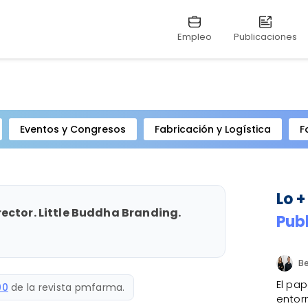
Empleo
Publicaciones
Eventos y Congresos
Fabricación y Logística
F
Lo +
ector. Little Buddha Branding.
Pub
El pap
90
de la revista pmfarma.
entorn