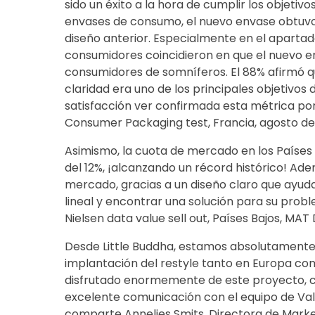
sido un éxito a la hora de cumplir los objetivo
envases de consumo, el nuevo envase obtuvo
diseño anterior. Especialmente en el apartad
consumidores coincidieron en que el nuevo en
consumidores de somníferos. El 88% afirmó qu
claridad era uno de los principales objetivos 
satisfacción ver confirmada esta métrica por
Consumer Packaging test, Francia, agosto de
Asimismo, la cuota de mercado en los Países
del 12%, ¡alcanzando un récord histórico! Ad
mercado, gracias a un diseño claro que ayud
lineal y encontrar una solución para su prob
Nielsen data value sell out, Países Bajos, MAT 
Desde Little Buddha, estamos absolutamente 
implantación del restyle tanto en Europa c
disfrutado enormemente de este proyecto, c
excelente comunicación con el equipo de Vald
comparte Annelies Smits, Directora de Market