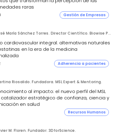
tos que transforman la percepción de las
medades raras
8
Gestión de Empresas
José María Sánchez Torres. Director Científico. Biowise Pharmaceuticals.
 cardiovascular integral: alternativas naturales
estatinas en la era de la medicina
nalizada
2
Adherencia a pacientes
rtina Riosalido. Fundadora. MSL Expert & Mentoring.
nocimiento al impacto: el nuevo perfil del MSL
catalizador estratégico de confianza, ciencia y
icación en salud
8
Recursos Humanos
vier M. Floren. Fundador. 3DforScience.