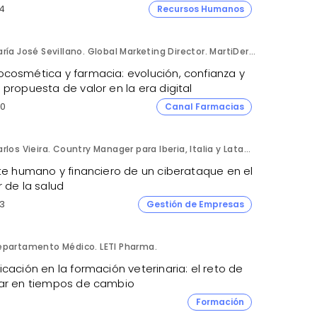
4
Recursos Humanos
María José Sevillano. Global Marketing Director. MartiDerm.
cosmética y farmacia: evolución, confianza y
propuesta de valor en la era digital
0
Canal Farmacias
Carlos Vieira. Country Manager para Iberia, Italia y Latam. Hornetsecurity.
ste humano y financiero de un ciberataque en el
 de la salud
3
Gestión de Empresas
epartamento Médico. LETI Pharma.
cación en la formación veterinaria: el reto de
ar en tiempos de cambio
1
Formación