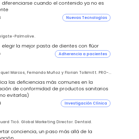
diferenciarse cuando el contenido ya no es
ente
4
Nuevas Tecnologías
olgate-Palmolive.
elegir la mejor pasta de dientes con flúor
9
Adherencia a pacientes
Raquel Marcos, Fernando Muñoz y Florian Tolkmitt. PRO-LIANCE GLOBAL SOLUTIONS GmbH.
fica las deficiencias más comunes en la
ación de conformidad de productos sanitarios
mo evitarlas)
4
Investigación Clínica
uard Ticó. Global Marketing Director. Dentaid.
rtar conciencia, un paso más allá de la
mación