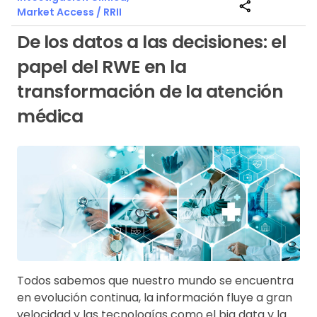
share
Market Access / RRII
De los datos a las decisiones: el
papel del RWE en la
transformación de la atención
médica
Todos sabemos que nuestro mundo se encuentra
en evolución continua, la información fluye a gran
velocidad y las tecnologías como el big data y la