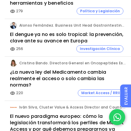
herramientas y beneficios
279
Política y Legislación
visibility
Alonso Fernández. Business Unit Head Gastrointestinal & Vaccines. Takeda España.
El dengue ya no es solo tropical: la prevención,
clave ante su avance en Europa
256
Investigación Clínica
visibility
Cristina Bando. Directora General en Oncopeptides España y Directora del Programa Executive de Market Access de Cesif.
¿La nueva ley del Medicamento cambia
realmente el acceso o solo cambia las
normas?
EVALUAR
220
Market Access / RRII
visibility
Iván Silva, Cluster Value & Access Director and Country Manager Spain y Natalia Montero, Market Access Intern. Kyowa Kirin.
El nuevo paradigma europeo: cómo la
legislación transformará los perfiles de Market
Access y por qué debemos prepararnos ya