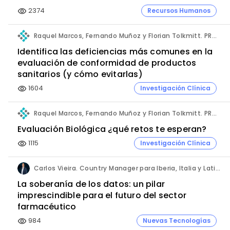
2374
Recursos Humanos
visibility
Raquel Marcos, Fernando Muñoz y Florian Tolkmitt. PRO-LIANCE GLOBAL SOLUTIONS GmbH.
Identifica las deficiencias más comunes en la
evaluación de conformidad de productos
sanitarios (y cómo evitarlas)
1604
Investigación Clínica
visibility
Raquel Marcos, Fernando Muñoz y Florian Tolkmitt. PRO-LIANCE GLOBAL SOLUTIONS GmbH.
Evaluación Biológica ¿qué retos te esperan?
1115
Investigación Clínica
visibility
Carlos Vieira. Country Manager para Iberia, Italia y Latinoamérica. Hornetsecurity.
La soberanía de los datos: un pilar
imprescindible para el futuro del sector
farmacéutico
984
Nuevas Tecnologías
visibility