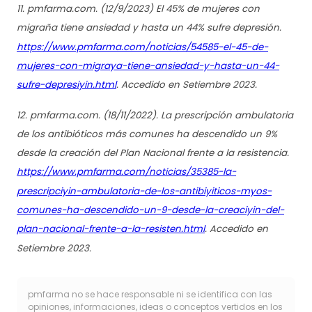
11. pmfarma.com. (12/9/2023) El 45% de mujeres con
migraña tiene ansiedad y hasta un 44% sufre depresión.
https://www.pmfarma.com/noticias/54585-el-45-de-
mujeres-con-migraya-tiene-ansiedad-y-hasta-un-44-
sufre-depresiyin.html
. Accedido en Setiembre 2023.
12. pmfarma.com. (18/11/2022). La prescripción ambulatoria
de los antibióticos más comunes ha descendido un 9%
desde la creación del Plan Nacional frente a la resistencia.
https://www.pmfarma.com/noticias/35385-la-
prescripciyin-ambulatoria-de-los-antibiyiticos-myos-
comunes-ha-descendido-un-9-desde-la-creaciyin-del-
plan-nacional-frente-a-la-resisten.html
. Accedido en
Setiembre 2023.
pmfarma no se hace responsable ni se identifica con las
opiniones, informaciones, ideas o conceptos vertidos en los