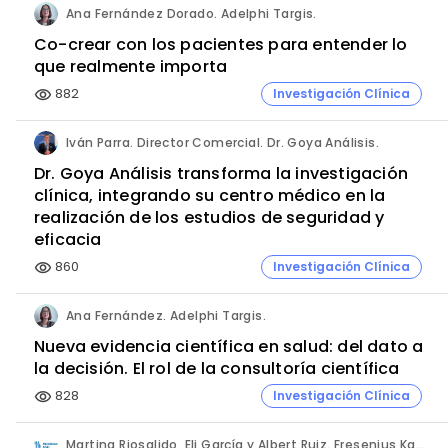
Ana Fernández Dorado. Adelphi Targis.
Co-crear con los pacientes para entender lo
que realmente importa
882
Investigación Clínica
visibility
Iván Parra. Director Comercial. Dr. Goya Análisis.
Dr. Goya Análisis transforma la investigación
clínica, integrando su centro médico en la
realización de los estudios de seguridad y
eficacia
860
Investigación Clínica
visibility
Ana Fernández. Adelphi Targis.
Nueva evidencia científica en salud: del dato a
la decisión. El rol de la consultoría científica
828
Investigación Clínica
visibility
Martina Riosalido, Eli García y Albert Ruiz. Fresenius Kabi.