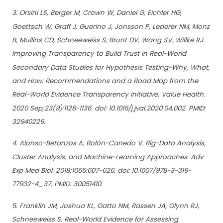
3. Orsini LS, Berger M, Crown W, Daniel G, Eichler HG,
Goettsch W, Graff J, Guerino J, Jonsson P, Lederer NM, Monz
B, Mullins CD, Schneeweiss S, Brunt DV, Wang SV, Willke RJ.
Improving Transparency to Build Trust in Real-World
Secondary Data Studies for Hypothesis Testing-Why, What,
and How: Recommendations and a Road Map from the
Real-World Evidence Transparency Initiative. Value Health.
2020 Sep;23(9):1128-1136. doi: 10.1016/j.jval.2020.04.002. PMID:
32940229.
4. Alonso-Betanzos A, Bolón-Canedo V. Big-Data Analysis,
Cluster Analysis, and Machine-Learning Approaches. Adv
Exp Med Biol. 2018;1065:607-626. doi: 10.1007/978-3-319-
77932-4_37. PMID: 30051410.
5. Franklin JM, Joshua KL, Gatto NM, Rassen JA, Glynn RJ,
Schneeweiss S. Real-World Evidence for Assessing