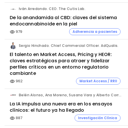
Iván Arredondo. CEO. The Cutis Lab.
De la anandamida al CBD: claves del sistema
endocannabinoide en la piel
979
Adherencia a pacientes
visibility
Sergio Hinchado. Chief Commercial Officer. AdQualis.
El talento en Market Access, Pricing y HEOR:
claves estratégicas para atraer y fidelizar
perfiles críticos en un entorno regulatorio
cambiante
962
Market Access / RRII
visibility
Belén Alonso, Ana Moreno, Susana Vara y Alberto Corral. Apices.
La IA impulsa una nueva era en los ensayos
clínicos: el futuro ya ha llegado
887
Investigación Clínica
visibility