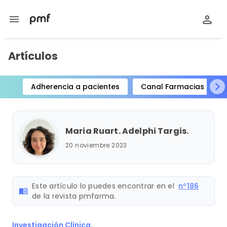
menu
Artículos
Adherencia a pacientes
Canal Farmacias
Item
1
of
Maria Ruart. Adelphi Targis.
15
20 noviembre 2023
Este artículo lo puedes encontrar en el
nº186
menu_book
de la revista pmfarma.
Investigación Clínica,