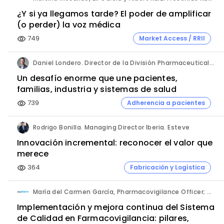
¿Y si ya llegamos tarde? El poder de amplificar
(o perder) la voz médica
749
Market Access / RRII
visibility
Daniel Londero. Director de la División Pharmaceuticals. Bayer de México.
Un desafío enorme que une pacientes,
familias, industria y sistemas de salud
739
Adherencia a pacientes
visibility
Rodrigo Bonilla. Managing Director Iberia. Esteve
Innovación incremental: reconocer el valor que
merece
364
Fabricación y Logística
visibility
María del Carmen García, Pharmacovigilance Officer; Mayte Alonso, Head of Operations; y José Alberto Ayala, CEO. PVpharm.
Implementación y mejora continua del Sistema
de Calidad en Farmacovigilancia: pilares,