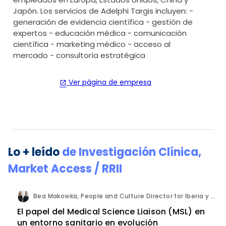
Japón. Los servicios de Adelphi Targis incluyen: -
generación de evidencia científica - gestión de
expertos - educación médica - comunicación
científica - marketing médico - acceso al
mercado - consultoría estratégica
Ver página de empresa
open_in_new
Lo + leído
de
Investigación Clínica
,
Market Access / RRII
Bea Makowka, People and Culture Director for Iberia y Alberto Municio, Talent Seach Solutions Lead for Iberia. Inizio Engage.
El papel del Medical Science Liaison (MSL) en
un entorno sanitario en evolución