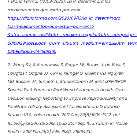
1. Diario Farma. (13/09/2023). La IA determinará los
medicamentos que están por venir.
https://diariofarma.com/2023/09/13/la-ia-determinara-
los-medicamentos-que-estan-por-venir?
&utm_source=nwlt&utm_medium=regular&utm_campaign=0
20160129MasLeidas_COPY_01&utm_medium=email&utm_term=
b3b9e31a0d-244668360
2. Wang SV, Schneeweiss S, Berger ML, Brown J, de Vries F,
Douglas I, Gagne JJ, Gini R, Klungel O, Mullins CD, Nguyen
MD, Rassen JA, Smeeth L, Sturkenboom M; joint ISPE‐ISPOR
Special Task Force on Real World Evidence in Health Care
Decision Making. Reporting to Improve Reproducibility and
Facilitate Validity Assessment for Healthcare Database
Studies V1.0. Value Health. 2017 Sep;20(8):1009-1022. doi:
10.1016/j.jval.2017.08.3018. Epub 2017 Sep 15. Erratum in: Value
Health. 2018 Feb;21(2):248. PMID: 28964431.