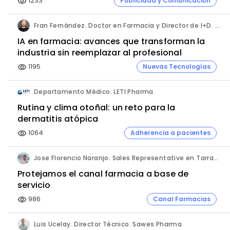
1233
Publicidad y Comunicación
visibility
Fran Fernández. Doctor en Farmacia y Director de I+D. Labiana
IA en farmacia: avances que transforman la
industria sin reemplazar al profesional
1195
Nuevas Tecnologías
visibility
Departamento Médico. LETI Pharma.
Rutina y clima otoñal: un reto para la
dermatitis atópica
1064
Adherencia a pacientes
visibility
Jose Florencio Naranjo. Sales Representative en Tarragona.
Protejamos el canal farmacia a base de
servicio
986
Canal Farmacias
visibility
Luis Ucelay. Director Técnico. Sawes Pharma