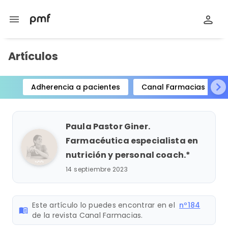
menu
Artículos
Adherencia a pacientes
Canal Farmacias
Item
1
of
Paula Pastor Giner.
15
Farmacéutica especialista en
nutrición y personal coach.*
14 septiembre 2023
Este artículo lo puedes encontrar en el
nº184
menu_book
de la revista Canal Farmacias.