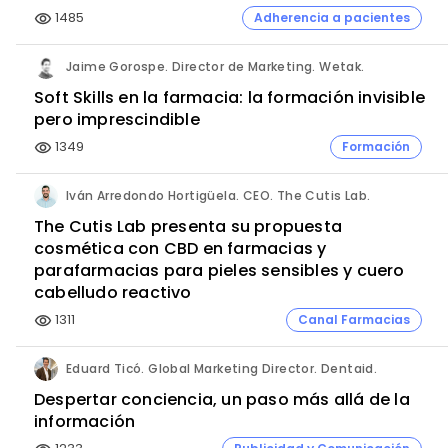
1485
Adherencia a pacientes
visibility
Jaime Gorospe. Director de Marketing. Wetak.
Soft Skills en la farmacia: la formación invisible
pero imprescindible
1349
Formación
visibility
Iván Arredondo Hortigüela. CEO. The Cutis Lab.
The Cutis Lab presenta su propuesta
cosmética con CBD en farmacias y
parafarmacias para pieles sensibles y cuero
cabelludo reactivo
1311
Canal Farmacias
visibility
Eduard Ticó. Global Marketing Director. Dentaid.
Despertar conciencia, un paso más allá de la
información