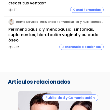
crecer tus ventas?
311
Canal Farmacias
visibility
Reme Navarro. Influencer farmacéutica y nutricionista. Co-fundadora. Atida Mifarma.
Perimenopausia y menopausia: síntomas,
suplementos, hidratación vaginal y cuidado
óseo
235
Adherencia a pacientes
visibility
Artículos relacionados
Publicidad y Comunicación