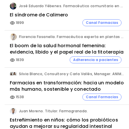
José Eduardo Yébenes. Farmacéutico comunitario en Mijas (Málaga).
El síndrome de Calimero
1899
Canal Farmacias
visibility
Florencia Fasanella. Farmacéutica experta en plantas medicinales.
El boom de la salud hormonal femenina:
evidencia, libido y el papel real de la fitoterapia
1839
Adherencia a pacientes
visibility
Silvia Blanco, Consultora y Carla Vallès, Manager. ANIMA.
Farmacias en transformación: hacia un modelo
más humano, sostenible y conectado
1538
Canal Farmacias
visibility
Juan Moreno. Titular. Farmagranada.
Estreñimiento en niños: cómo los probióticos
ayudan a mejorar su regularidad intestinal