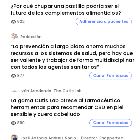
¿Por qué chupar una pastilla podría ser el
futuro de los complementos alimenticios?
902
Adherencia a pacientes
visibility
Redacción.
“La prevención a largo plazo ahorra muchos
recursos a los sistemas de salud, pero hay que
ser valiente y trabajar de forma multidisciplinar
con todos los agentes sanitarios”
877
Canal Farmacias
visibility
Iván Arredondo. The Cutis Lab.
La gama Cutis Lab ofrece al farmacéutico
herramientas para recomendar CBD en piel
sensible y cuero cabelludo
860
Canal Farmacias
visibility
José Antonio Andreu. Socio – Director. Shoppertec.