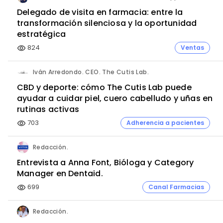
Delegado de visita en farmacia: entre la
transformación silenciosa y la oportunidad
estratégica
824
Ventas
visibility
Iván Arredondo. CEO. The Cutis Lab.
CBD y deporte: cómo The Cutis Lab puede
ayudar a cuidar piel, cuero cabelludo y uñas en
rutinas activas
703
Adherencia a pacientes
visibility
Redacción.
Entrevista a Anna Font, Bióloga y Category
Manager en Dentaid.
699
Canal Farmacias
visibility
Redacción.