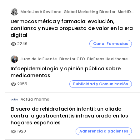
María José Sevillano. Global Marketing Director. MartiDerm.
Dermocosmética y farmacia: evolución,
confianza y nueva propuesta de valor en la era
digital
2246
Canal Farmacias
visibility
Juan de la Fuente. Director CEO. BioPress Healthcare.
Infoepidemiología y opinión pública sobre
medicamentos
2055
Publicidad y Comunicación
visibility
Actúa Pharma.
El suero de rehidratación infantil: un aliado
contra la gastroenteritis infravalorado en los
hogares españoles
1920
Adherencia a pacientes
visibility