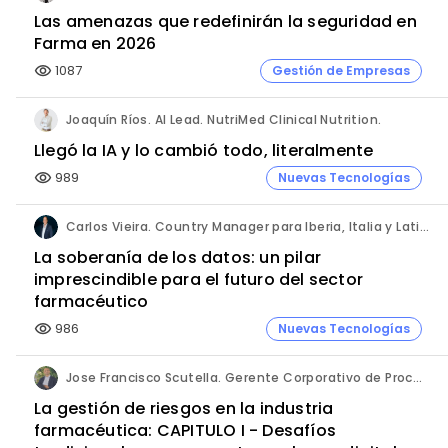
Las amenazas que redefinirán la seguridad en
Farma en 2026
1087
Gestión de Empresas
visibility
Joaquín Ríos. AI Lead. NutriMed Clinical Nutrition.
Llegó la IA y lo cambió todo, literalmente
989
Nuevas Tecnologías
visibility
Carlos Vieira. Country Manager para Iberia, Italia y Latinoamérica. Hornetsecurity.
La soberanía de los datos: un pilar
imprescindible para el futuro del sector
farmacéutico
986
Nuevas Tecnologías
visibility
Jose Francisco Scutella. Gerente Corporativo de Procesos & Control Interno. Adium Pharma.
La gestión de riesgos en la industria
farmacéutica: CAPITULO I - Desafíos