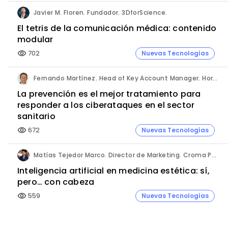
Javier M. Floren. Fundador. 3DforScience.
El tetris de la comunicación médica: contenido
modular
702
Nuevas Tecnologías
visibility
Fernando Martínez. Head of Key Account Manager. Hornetsecurity.
La prevención es el mejor tratamiento para
responder a los ciberataques en el sector
sanitario
672
Nuevas Tecnologías
visibility
Matías Tejedor Marco. Director de Marketing. Croma Pharma Iberia.
Inteligencia artificial en medicina estética: sí,
pero… con cabeza
559
Nuevas Tecnologías
visibility