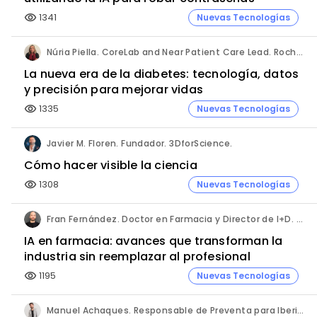
1341
Nuevas Tecnologías
visibility
Núria Piella. CoreLab and Near Patient Care Lead. Roche Diagnostics España.
La nueva era de la diabetes: tecnología, datos
y precisión para mejorar vidas
1335
Nuevas Tecnologías
visibility
Javier M. Floren. Fundador. 3DforScience.
Cómo hacer visible la ciencia
1308
Nuevas Tecnologías
visibility
Fran Fernández. Doctor en Farmacia y Director de I+D. Labiana
IA en farmacia: avances que transforman la
industria sin reemplazar al profesional
1195
Nuevas Tecnologías
visibility
Manuel Achaques. Responsable de Preventa para Iberia, Italia y Latinoamérica. Hornetsecurity.