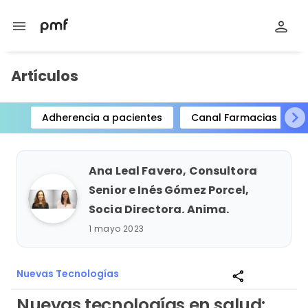
menu
Artículos
Adherencia a pacientes
Canal Farmacias
Item
1
of
Ana Leal Favero, Consultora
15
Senior e Inés Gómez Porcel,
Socia Directora. Anima.
1 mayo 2023
Nuevas Tecnologías
share
Nuevas tecnologías en salud: