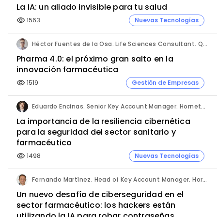
La IA: un aliado invisible para tu salud
1563
Nuevas Tecnologías
visibility
Héctor Fuentes de la Osa. Life Sciences Consultant. QbD Group.
Pharma 4.0: el próximo gran salto en la
innovación farmacéutica
1519
Gestión de Empresas
visibility
Eduardo Encinas. Senior Key Account Manager. Hornetsecurity en Iberia.
La importancia de la resiliencia cibernética
para la seguridad del sector sanitario y
farmacéutico
1498
Nuevas Tecnologías
visibility
Fernando Martínez. Head of Key Account Manager. Hornetsecurity.
Un nuevo desafío de ciberseguridad en el
sector farmacéutico: los hackers están
utilizando la IA para robar contraseñas