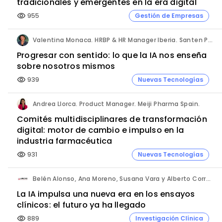
tradicionales y emergentes en la era digital
955
Gestión de Empresas
visibility
Valentina Monaca. HRBP & HR Manager Iberia. Santen Pharmaceutical.
Progresar con sentido: lo que la IA nos enseña
sobre nosotros mismos
939
Nuevas Tecnologías
visibility
Andrea Llorca. Product Manager. Meiji Pharma Spain.
Comités multidisciplinares de transformación
digital: motor de cambio e impulso en la
industria farmacéutica
931
Nuevas Tecnologías
visibility
Belén Alonso, Ana Moreno, Susana Vara y Alberto Corral. Apices.
La IA impulsa una nueva era en los ensayos
clínicos: el futuro ya ha llegado
889
Investigación Clínica
visibility