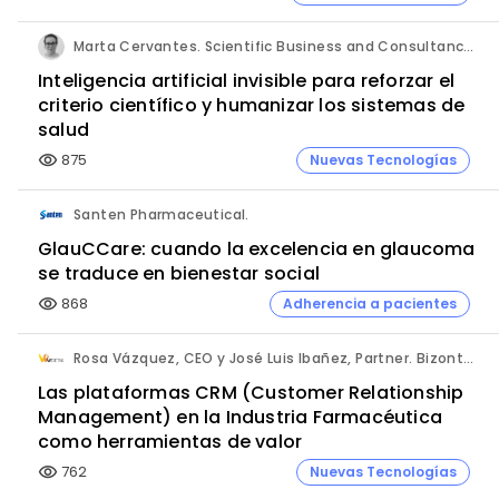
Marta Cervantes. Scientific Business and Consultancy. Punta Alta.
Inteligencia artificial invisible para reforzar el
criterio científico y humanizar los sistemas de
salud
875
Nuevas Tecnologías
visibility
Santen Pharmaceutical.
GlauCCare: cuando la excelencia en glaucoma
se traduce en bienestar social
868
Adherencia a pacientes
visibility
Rosa Vázquez, CEO y José Luis Ibañez, Partner. Bizontop Group, SL.
Las plataformas CRM (Customer Relationship
Management) en la Industria Farmacéutica
como herramientas de valor
762
Nuevas Tecnologías
visibility