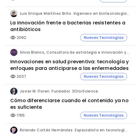
Luis Enrique Martínez Brito. Ingeniero en biotecnología, México.
La innovación frente a bacterias resistentes a
antibióticos
2092
Nuevas Tecnologías
visibility
Silvia Blanco, Consultora de estrategia e innovación y Ana Leal, Consultora Senior de estrategia e innovación. ANIMA.
Innovaciones en salud preventiva: tecnología y
enfoques para anticiparse a las enfermedades
2037
Nuevas Tecnologías
visibility
Javier M. Floren. Fundador. 3DforScience.
Cómo diferenciarse cuando el contenido ya no
es suficiente
1765
Nuevas Tecnologías
visibility
Rolando Cortés Hernández. Especialista en tecnología e inteligencia artificial. Director Comercial. AQUÍ tu Remodelación.