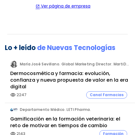
Ver página de empresa
open_in_new
Lo + leído
de
Nuevas Tecnologías
María José Sevillano. Global Marketing Director. MartiDerm.
Dermocosmética y farmacia: evolución,
confianza y nueva propuesta de valor en la era
digital
2247
Canal Farmacias
visibility
Departamento Médico. LETI Pharma.
Gamificación en la formación veterinaria: el
reto de motivar en tiempos de cambio
2143
Formación
visibility