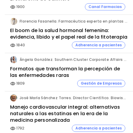
1900
Canal Farmacias
visibility
Florencia Fasanella. Farmacéutica experta en plantas medicinales.
El boom de la salud hormonal femenina:
evidencia, libido y el papel real de la fitoterapia
1840
Adherencia a pacientes
visibility
Ángela González. Southern Cluster Corporate Affairs & Patient Partnership Director. Kyowa Kirin.
Formatos que transforman la percepción de
las enfermedades raras
1809
Gestión de Empresas
visibility
José María Sánchez Torres. Director Científico. Biowise Pharmaceuticals.
Manejo cardiovascular integral: alternativas
naturales a las estatinas en la era de la
medicina personalizada
1792
Adherencia a pacientes
visibility