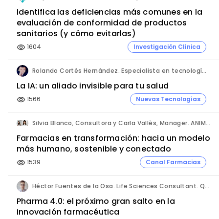
Identifica las deficiencias más comunes en la
evaluación de conformidad de productos
sanitarios (y cómo evitarlas)
1604
Investigación Clínica
visibility
Rolando Cortés Hernández. Especialista en tecnología e inteligencia artificial. Director Comercial. AQUÍ tu Remodelación.
La IA: un aliado invisible para tu salud
1566
Nuevas Tecnologías
visibility
Silvia Blanco, Consultora y Carla Vallès, Manager. ANIMA.
Farmacias en transformación: hacia un modelo
más humano, sostenible y conectado
1539
Canal Farmacias
visibility
Héctor Fuentes de la Osa. Life Sciences Consultant. QbD Group.
Pharma 4.0: el próximo gran salto en la
innovación farmacéutica