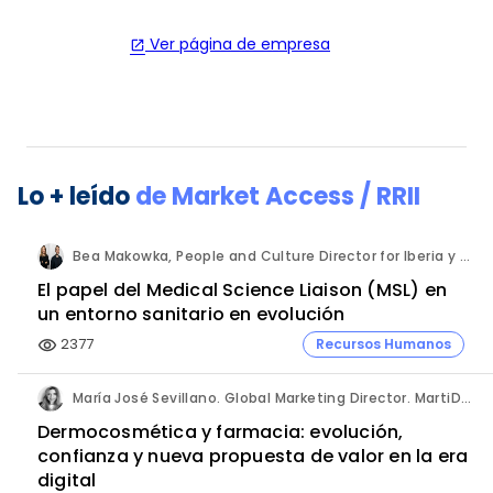
Ver página de empresa
open_in_new
Lo + leído
de
Market Access / RRII
Bea Makowka, People and Culture Director for Iberia y Alberto Municio, Talent Seach Solutions Lead for Iberia. Inizio Engage.
El papel del Medical Science Liaison (MSL) en
un entorno sanitario en evolución
2377
Recursos Humanos
visibility
María José Sevillano. Global Marketing Director. MartiDerm.
Dermocosmética y farmacia: evolución,
confianza y nueva propuesta de valor en la era
digital