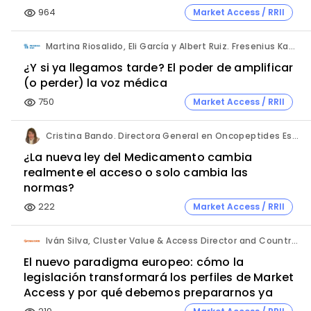
964
Market Access / RRII
visibility
Martina Riosalido, Eli García y Albert Ruiz. Fresenius Kabi.
¿Y si ya llegamos tarde? El poder de amplificar
(o perder) la voz médica
750
Market Access / RRII
visibility
Cristina Bando. Directora General en Oncopeptides España y Directora del Programa Executive de Market Access de Cesif.
¿La nueva ley del Medicamento cambia
realmente el acceso o solo cambia las
normas?
222
Market Access / RRII
visibility
Iván Silva, Cluster Value & Access Director and Country Manager Spain y Natalia Montero, Market Access Intern. Kyowa Kirin.
El nuevo paradigma europeo: cómo la
legislación transformará los perfiles de Market
Access y por qué debemos prepararnos ya