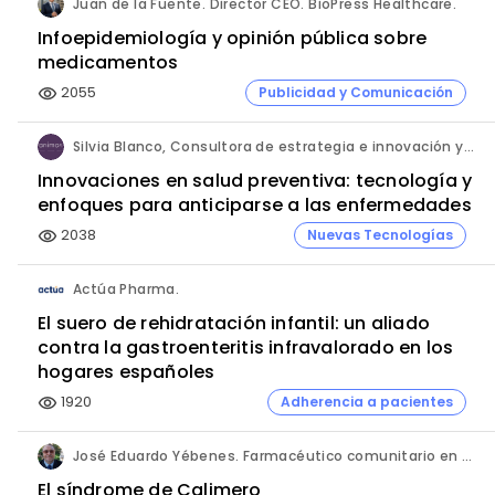
Juan de la Fuente. Director CEO. BioPress Healthcare.
Infoepidemiología y opinión pública sobre
medicamentos
2055
Publicidad y Comunicación
visibility
Silvia Blanco, Consultora de estrategia e innovación y Ana Leal, Consultora Senior de estrategia e innovación. ANIMA.
Innovaciones en salud preventiva: tecnología y
enfoques para anticiparse a las enfermedades
2038
Nuevas Tecnologías
visibility
Actúa Pharma.
El suero de rehidratación infantil: un aliado
contra la gastroenteritis infravalorado en los
hogares españoles
1920
Adherencia a pacientes
visibility
José Eduardo Yébenes. Farmacéutico comunitario en Mijas (Málaga).
El síndrome de Calimero