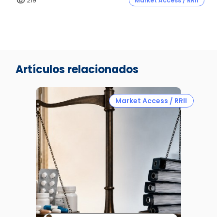
219
Market Access / RRII
visibility
Artículos relacionados
Market Access / RRII