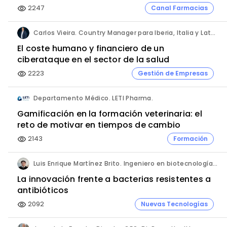
2247
Canal Farmacias
visibility
Carlos Vieira. Country Manager para Iberia, Italia y Latam. Hornetsecurity.
El coste humano y financiero de un
ciberataque en el sector de la salud
2223
Gestión de Empresas
visibility
Departamento Médico. LETI Pharma.
Gamificación en la formación veterinaria: el
reto de motivar en tiempos de cambio
2143
Formación
visibility
Luis Enrique Martínez Brito. Ingeniero en biotecnología, México.
La innovación frente a bacterias resistentes a
antibióticos
2092
Nuevas Tecnologías
visibility