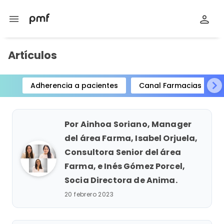
menu
Artículos
Adherencia a pacientes
Canal Farmacias
Item
1
of
Por Ainhoa Soriano, Manager
15
del área Farma, Isabel Orjuela,
Consultora Senior del área
Farma, e Inés Gómez Porcel,
Socia Directora de Anima.
20 febrero 2023