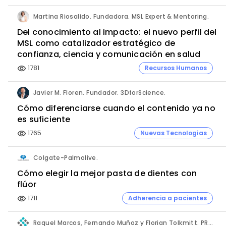
Martina Riosalido. Fundadora. MSL Expert & Mentoring.
Del conocimiento al impacto: el nuevo perfil del
MSL como catalizador estratégico de
confianza, ciencia y comunicación en salud
1781
Recursos Humanos
visibility
Javier M. Floren. Fundador. 3DforScience.
Cómo diferenciarse cuando el contenido ya no
es suficiente
1765
Nuevas Tecnologías
visibility
Colgate-Palmolive.
Cómo elegir la mejor pasta de dientes con
flúor
1711
Adherencia a pacientes
visibility
Raquel Marcos, Fernando Muñoz y Florian Tolkmitt. PRO-LIANCE GLOBAL SOLUTIONS GmbH.