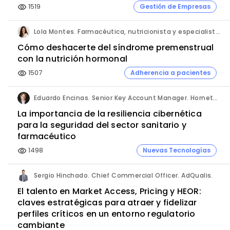
1519
Gestión de Empresas
visibility
Lola Montes. Farmacéutica, nutricionista y especialista en salud hormonal y de la mujer.
Cómo deshacerte del síndrome premenstrual
con la nutrición hormonal
1507
Adherencia a pacientes
visibility
Eduardo Encinas. Senior Key Account Manager. Hornetsecurity en Iberia.
La importancia de la resiliencia cibernética
para la seguridad del sector sanitario y
farmacéutico
1498
Nuevas Tecnologías
visibility
Sergio Hinchado. Chief Commercial Officer. AdQualis.
El talento en Market Access, Pricing y HEOR:
claves estratégicas para atraer y fidelizar
perfiles críticos en un entorno regulatorio
cambiante