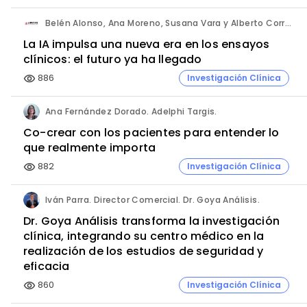
Belén Alonso, Ana Moreno, Susana Vara y Alberto Corral. Apices.
La IA impulsa una nueva era en los ensayos
clínicos: el futuro ya ha llegado
886
Investigación Clínica
visibility
Ana Fernández Dorado. Adelphi Targis.
Co-crear con los pacientes para entender lo
que realmente importa
882
Investigación Clínica
visibility
Iván Parra. Director Comercial. Dr. Goya Análisis.
Dr. Goya Análisis transforma la investigación
clínica, integrando su centro médico en la
realización de los estudios de seguridad y
eficacia
860
Investigación Clínica
visibility