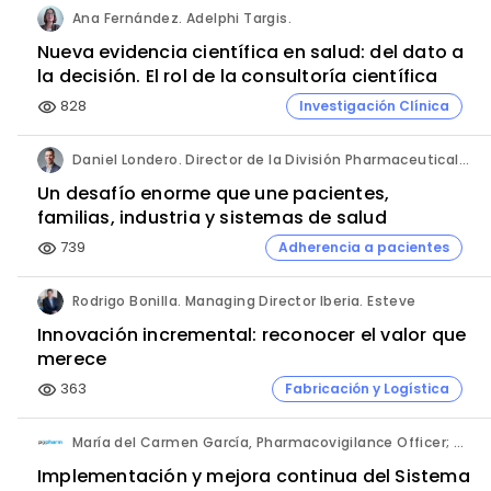
Ana Fernández. Adelphi Targis.
Nueva evidencia científica en salud: del dato a
la decisión. El rol de la consultoría científica
828
Investigación Clínica
visibility
Daniel Londero. Director de la División Pharmaceuticals. Bayer de México.
Un desafío enorme que une pacientes,
familias, industria y sistemas de salud
739
Adherencia a pacientes
visibility
Rodrigo Bonilla. Managing Director Iberia. Esteve
Innovación incremental: reconocer el valor que
merece
363
Fabricación y Logística
visibility
María del Carmen García, Pharmacovigilance Officer; Mayte Alonso, Head of Operations; y José Alberto Ayala, CEO. PVpharm.
Implementación y mejora continua del Sistema