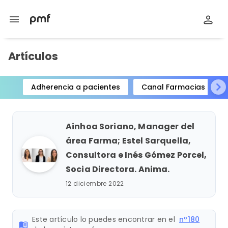
menu
Artículos
Adherencia a pacientes
Canal Farmacias
Item
1
of
Ainhoa Soriano, Manager del
15
área Farma; Estel Sarquella,
Consultora e Inés Gómez Porcel,
Socia Directora. Anima.
12 diciembre 2022
Este artículo lo puedes encontrar en el
nº180
menu_book