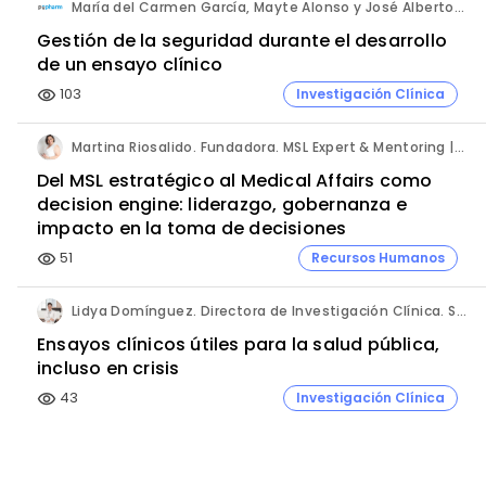
María del Carmen García, Mayte Alonso y José Alberto Ayala. PVpharm.
Gestión de la seguridad durante el desarrollo
de un ensayo clínico
103
Investigación Clínica
visibility
Martina Riosalido. Fundadora. MSL Expert & Mentoring | Método MARIPOSA.
Del MSL estratégico al Medical Affairs como
decision engine: liderazgo, gobernanza e
impacto en la toma de decisiones
51
Recursos Humanos
visibility
Lidya Domínguez. Directora de Investigación Clínica. Sermes CRO.
Ensayos clínicos útiles para la salud pública,
incluso en crisis
43
Investigación Clínica
visibility