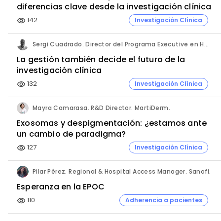
diferencias clave desde la investigación clínica
142
Investigación Clínica
visibility
Sergi Cuadrado. Director del Programa Executive en Habilidades Directivas y Gestión en Investigación Clínica e Innovación Sanitaria (Cesif).
La gestión también decide el futuro de la
investigación clínica
132
Investigación Clínica
visibility
Mayra Camarasa. R&D Director. MartiDerm.
Exosomas y despigmentación: ¿estamos ante
un cambio de paradigma?
127
Investigación Clínica
visibility
Pilar Pérez. Regional & Hospital Access Manager. Sanofi.
Esperanza en la EPOC
110
Adherencia a pacientes
visibility