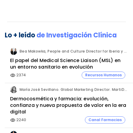
Lo + leído
de
Investigación Clínica
Bea Makowka, People and Culture Director for Iberia y Alberto Municio, Talent Seach Solutions Lead for Iberia. Inizio Engage.
El papel del Medical Science Liaison (MSL) en
un entorno sanitario en evolución
2374
Recursos Humanos
visibility
María José Sevillano. Global Marketing Director. MartiDerm.
Dermocosmética y farmacia: evolución,
confianza y nueva propuesta de valor en la era
digital
2240
Canal Farmacias
visibility