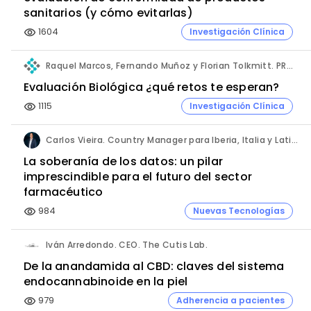
sanitarios (y cómo evitarlas)
1604
Investigación Clínica
visibility
Raquel Marcos, Fernando Muñoz y Florian Tolkmitt. PRO-LIANCE GLOBAL SOLUTIONS GmbH.
Evaluación Biológica ¿qué retos te esperan?
1115
Investigación Clínica
visibility
Carlos Vieira. Country Manager para Iberia, Italia y Latinoamérica. Hornetsecurity.
La soberanía de los datos: un pilar
imprescindible para el futuro del sector
farmacéutico
984
Nuevas Tecnologías
visibility
Iván Arredondo. CEO. The Cutis Lab.
De la anandamida al CBD: claves del sistema
endocannabinoide en la piel
979
Adherencia a pacientes
visibility