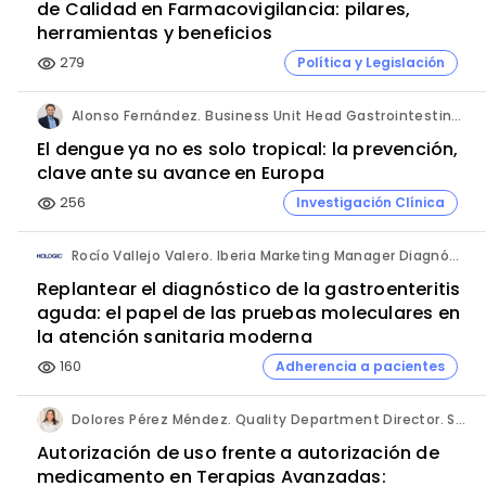
de Calidad en Farmacovigilancia: pilares,
herramientas y beneficios
279
Política y Legislación
visibility
Alonso Fernández. Business Unit Head Gastrointestinal & Vaccines. Takeda España.
El dengue ya no es solo tropical: la prevención,
clave ante su avance en Europa
256
Investigación Clínica
visibility
Rocío Vallejo Valero. Iberia Marketing Manager Diagnóstico. Hologic.
Replantear el diagnóstico de la gastroenteritis
aguda: el papel de las pruebas moleculares en
la atención sanitaria moderna
160
Adherencia a pacientes
visibility
Dolores Pérez Méndez. Quality Department Director. Sermes CRO.
Autorización de uso frente a autorización de
medicamento en Terapias Avanzadas: