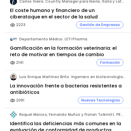
Carlos Vieira. Country Manager para Iberia, Italia y Latam. Hornetsecurity.
El coste humano y financiero de un
ciberataque en el sector de la salud
2223
Gestión de Empresas
visibility
Departamento Médico. LETI Pharma.
Gamificación en la formación veterinaria: el
reto de motivar en tiempos de cambio
2141
Formación
visibility
Luis Enrique Martínez Brito. Ingeniero en biotecnología, México.
La innovación frente a bacterias resistentes a
antibióticos
2091
Nuevas Tecnologías
visibility
Raquel Marcos, Fernando Muñoz y Florian Tolkmitt. PRO-LIANCE GLOBAL SOLUTIONS GmbH.
Identifica las deficiencias más comunes en la
evaluación de conformidad de productos