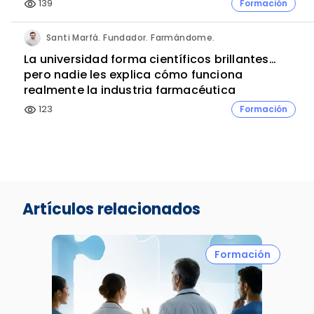
139
Formación
visibility
Santi Marfà. Fundador. Farmándome.
La universidad forma científicos brillantes…
pero nadie les explica cómo funciona
realmente la industria farmacéutica
123
Formación
visibility
Artículos relacionados
Formación