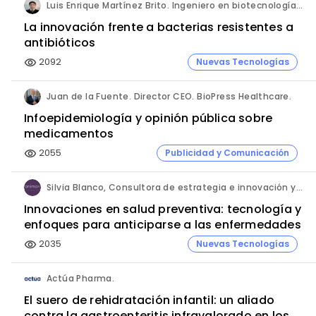
Luis Enrique Martínez Brito. Ingeniero en biotecnología, México.
La innovación frente a bacterias resistentes a
antibióticos
2092
Nuevas Tecnologías
visibility
Juan de la Fuente. Director CEO. BioPress Healthcare.
Infoepidemiología y opinión pública sobre
medicamentos
2055
Publicidad y Comunicación
visibility
Silvia Blanco, Consultora de estrategia e innovación y Ana Leal, Consultora Senior de estrategia e innovación. ANIMA.
Innovaciones en salud preventiva: tecnología y
enfoques para anticiparse a las enfermedades
2035
Nuevas Tecnologías
visibility
Actúa Pharma.
El suero de rehidratación infantil: un aliado
contra la gastroenteritis infravalorado en los