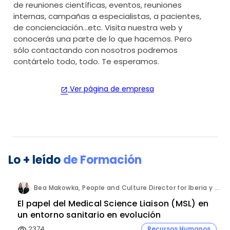
de reuniones científicas, eventos, reuniones
internas, campañas a especialistas, a pacientes,
de concienciación...etc. Visita nuestra web y
conocerás una parte de lo que hacemos. Pero
sólo contactando con nosotros podremos
contártelo todo, todo. Te esperamos.
Ver página de empresa
open_in_new
Lo + leído
de
Formación
Bea Makowka, People and Culture Director for Iberia y Alberto Municio, Talent Seach Solutions Lead for Iberia. Inizio Engage.
El papel del Medical Science Liaison (MSL) en
un entorno sanitario en evolución
2374
Recursos Humanos
visibility