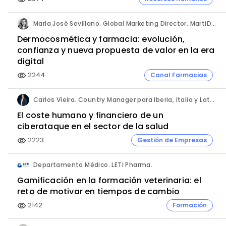
María José Sevillano. Global Marketing Director. MartiDerm.
Dermocosmética y farmacia: evolución,
confianza y nueva propuesta de valor en la era
digital
2244
Canal Farmacias
visibility
Carlos Vieira. Country Manager para Iberia, Italia y Latam. Hornetsecurity.
El coste humano y financiero de un
ciberataque en el sector de la salud
2223
Gestión de Empresas
visibility
Departamento Médico. LETI Pharma.
Gamificación en la formación veterinaria: el
reto de motivar en tiempos de cambio
2142
Formación
visibility