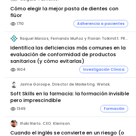
Cómo elegir la mejor pasta de dientes con
flúor
1710
Adherencia a pacientes
visibility
Raquel Marcos, Fernando Muñoz y Florian Tolkmitt. PRO-LIANCE GLOBAL SOLUTIONS GmbH.
Identifica las deficiencias más comunes en la
evaluación de conformidad de productos
sanitarios (y cómo evitarlas)
1604
Investigación Clínica
visibility
Jaime Gorospe. Director de Marketing. Wetak.
Soft Skills en la farmacia: la formación invisible
pero imprescindible
1349
Formación
visibility
Iñaki Nieto. CEO. Kleinson.
Cuando el inglés se convierte en un riesgo (o