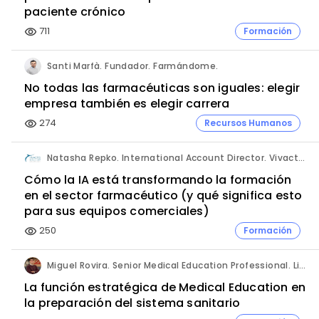
paciente crónico
711
Formación
visibility
Santi Marfà. Fundador. Farmándome.
No todas las farmacéuticas son iguales: elegir
empresa también es elegir carrera
274
Recursos Humanos
visibility
Natasha Repko. International Account Director. Vivactis Group.
Cómo la IA está transformando la formación
en el sector farmacéutico (y qué significa esto
para sus equipos comerciales)
250
Formación
visibility
Miguel Rovira. Senior Medical Education Professional. Lilly.
La función estratégica de Medical Education en
la preparación del sistema sanitario