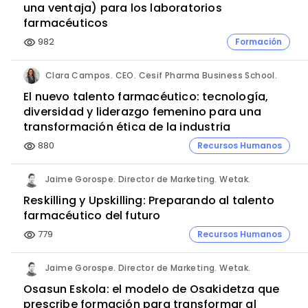
una ventaja) para los laboratorios
farmacéuticos
982
Formación
visibility
Clara Campos. CEO. Cesif Pharma Business School.
El nuevo talento farmacéutico: tecnología,
diversidad y liderazgo femenino para una
transformación ética de la industria
880
Recursos Humanos
visibility
Jaime Gorospe. Director de Marketing. Wetak.
Reskilling y Upskilling: Preparando al talento
farmacéutico del futuro
779
Recursos Humanos
visibility
Jaime Gorospe. Director de Marketing. Wetak.
Osasun Eskola: el modelo de Osakidetza que
prescribe formación para transformar al