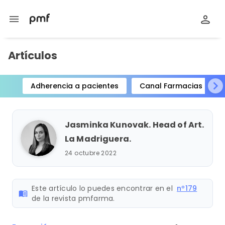
menu
Artículos
Adherencia a pacientes
Canal Farmacias
Item
1
of
Jasminka Kunovak. Head of Art.
15
La Madriguera.
24 octubre 2022
Este artículo lo puedes encontrar en el
nº179
menu_book
de la revista pmfarma.