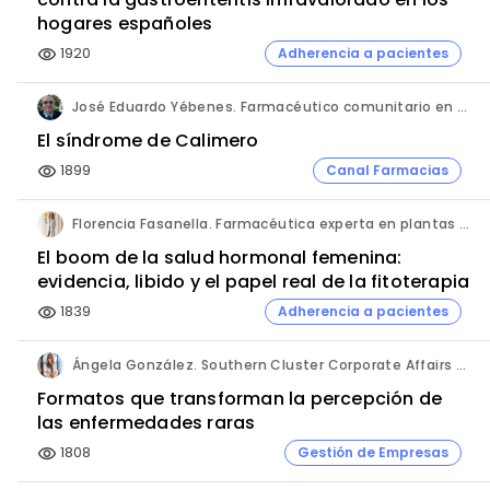
hogares españoles
1920
Adherencia a pacientes
visibility
José Eduardo Yébenes. Farmacéutico comunitario en Mijas (Málaga).
El síndrome de Calimero
1899
Canal Farmacias
visibility
Florencia Fasanella. Farmacéutica experta en plantas medicinales.
El boom de la salud hormonal femenina:
evidencia, libido y el papel real de la fitoterapia
1839
Adherencia a pacientes
visibility
Ángela González. Southern Cluster Corporate Affairs & Patient Partnership Director. Kyowa Kirin.
Formatos que transforman la percepción de
las enfermedades raras
1808
Gestión de Empresas
visibility