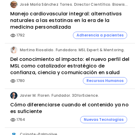
José María Sánchez Torres. Director Científico. Biowise Pharmaceuticals.
Manejo cardiovascular integral: alternativas
naturales a las estatinas en la era de la
medicina personalizada
1792
Adherencia a pacientes
visibility
Martina Riosalido. Fundadora. MSL Expert & Mentoring.
Del conocimiento al impacto: el nuevo perfil del
MSL como catalizador estratégico de
confianza, ciencia y comunicación en salud
1780
Recursos Humanos
visibility
Javier M. Floren. Fundador. 3DforScience.
Cómo diferenciarse cuando el contenido ya no
es suficiente
1764
Nuevas Tecnologías
visibility
Colgate-Palmolive.