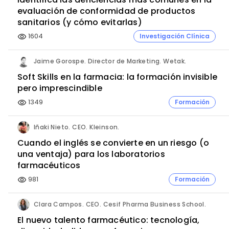
evaluación de conformidad de productos
sanitarios (y cómo evitarlas)
1604
Investigación Clínica
visibility
Jaime Gorospe. Director de Marketing. Wetak.
Soft Skills en la farmacia: la formación invisible
pero imprescindible
1349
Formación
visibility
Iñaki Nieto. CEO. Kleinson.
Cuando el inglés se convierte en un riesgo (o
una ventaja) para los laboratorios
farmacéuticos
981
Formación
visibility
Clara Campos. CEO. Cesif Pharma Business School.
El nuevo talento farmacéutico: tecnología,