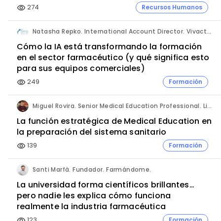
274
Recursos Humanos
visibility
Natasha Repko. International Account Director. Vivactis Group.
Cómo la IA está transformando la formación
en el sector farmacéutico (y qué significa esto
para sus equipos comerciales)
249
Formación
visibility
Miguel Rovira. Senior Medical Education Professional. Lilly.
La función estratégica de Medical Education en
la preparación del sistema sanitario
139
Formación
visibility
Santi Marfà. Fundador. Farmándome.
La universidad forma científicos brillantes…
pero nadie les explica cómo funciona
realmente la industria farmacéutica
123
Formación
visibility