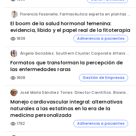
Florencia Fasanella. Farmacéutica experta en plantas medicinales.
El boom de la salud hormonal femenina:
evidencia, libido y el papel real de la fitoterapia
1839
Adherencia a pacientes
visibility
Ángela González. Southern Cluster Corporate Affairs & Patient Partnership Director. Kyowa Kirin.
Formatos que transforman la percepción de
las enfermedades raras
1808
Gestión de Empresas
visibility
José María Sánchez Torres. Director Científico. Biowise Pharmaceuticals.
Manejo cardiovascular integral: alternativas
naturales a las estatinas en la era de la
medicina personalizada
1792
Adherencia a pacientes
visibility