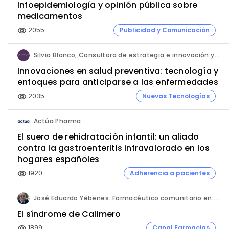
Infoepidemiología y opinión pública sobre
medicamentos
2055
Publicidad y Comunicación
visibility
Silvia Blanco, Consultora de estrategia e innovación y Ana Leal, Consultora Senior de estrategia e innovación. ANIMA.
Innovaciones en salud preventiva: tecnología y
enfoques para anticiparse a las enfermedades
2035
Nuevas Tecnologías
visibility
Actúa Pharma.
El suero de rehidratación infantil: un aliado
contra la gastroenteritis infravalorado en los
hogares españoles
1920
Adherencia a pacientes
visibility
José Eduardo Yébenes. Farmacéutico comunitario en Mijas (Málaga).
El síndrome de Calimero
1899
Canal Farmacias
visibility