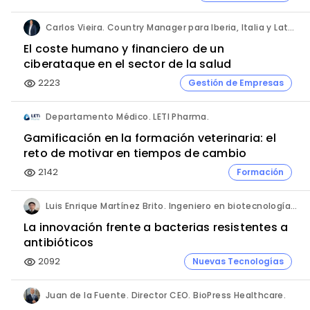
Carlos Vieira. Country Manager para Iberia, Italia y Latam. Hornetsecurity.
El coste humano y financiero de un
ciberataque en el sector de la salud
2223
Gestión de Empresas
visibility
Departamento Médico. LETI Pharma.
Gamificación en la formación veterinaria: el
reto de motivar en tiempos de cambio
2142
Formación
visibility
Luis Enrique Martínez Brito. Ingeniero en biotecnología, México.
La innovación frente a bacterias resistentes a
antibióticos
2092
Nuevas Tecnologías
visibility
Juan de la Fuente. Director CEO. BioPress Healthcare.