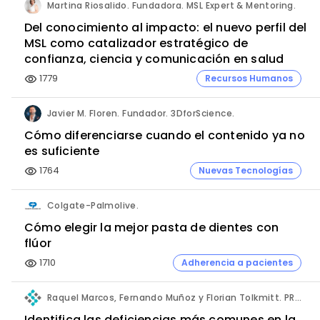
Martina Riosalido. Fundadora. MSL Expert & Mentoring.
Del conocimiento al impacto: el nuevo perfil del
MSL como catalizador estratégico de
confianza, ciencia y comunicación en salud
1779
Recursos Humanos
visibility
Javier M. Floren. Fundador. 3DforScience.
Cómo diferenciarse cuando el contenido ya no
es suficiente
1764
Nuevas Tecnologías
visibility
Colgate-Palmolive.
Cómo elegir la mejor pasta de dientes con
flúor
1710
Adherencia a pacientes
visibility
Raquel Marcos, Fernando Muñoz y Florian Tolkmitt. PRO-LIANCE GLOBAL SOLUTIONS GmbH.
Identifica las deficiencias más comunes en la