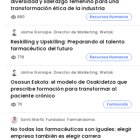
diversidad y liderazgo femenino para una
transformación ética de la industria
880
Recursos Humanos
visibility
Jaime Gorospe. Director de Marketing. Wetak.
Reskilling y Upskilling: Preparando al talento
farmacéutico del futuro
779
Recursos Humanos
visibility
Jaime Gorospe. Director de Marketing. Wetak.
Osasun Eskola: el modelo de Osakidetza que
prescribe formación para transformar al
paciente crónico
711
Formación
visibility
Santi Marfà. Fundador. Farmándome.
No todas las farmacéuticas son iguales: elegir
empresa también es elegir carrera