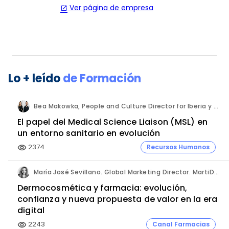
Ver página de empresa
open_in_new
Lo + leído
de
Formación
Bea Makowka, People and Culture Director for Iberia y Alberto Municio, Talent Seach Solutions Lead for Iberia. Inizio Engage.
El papel del Medical Science Liaison (MSL) en
un entorno sanitario en evolución
2374
Recursos Humanos
visibility
María José Sevillano. Global Marketing Director. MartiDerm.
Dermocosmética y farmacia: evolución,
confianza y nueva propuesta de valor en la era
digital
2243
Canal Farmacias
visibility