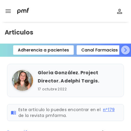
menu
Artículos
Adherencia a pacientes
Canal Farmacias
Item
1
of
Gloria González. Project
15
Director. Adelphi Targis.
17 octubre 2022
Este artículo lo puedes encontrar en el
nº179
menu_book
de la revista pmfarma.