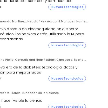
idad del sector sanitario y farmacéutico
8
Nuevas Tecnologías
Fernando Martínez. Head of Key Account Manager. Hornetsecurity.
evo desafío de ciberseguridad en el sector
éutico: los hackers están utilizando la IA para
 contraseñas
1
Nuevas Tecnologías
Núria Piella. CoreLab and Near Patient Care Lead. Roche Diagnostics España.
va era de la diabetes: tecnología, datos y
sión para mejorar vidas
5
Nuevas Tecnologías
vier M. Floren. Fundador. 3DforScience.
acer visible la ciencia
8
Nuevas Tecnologías