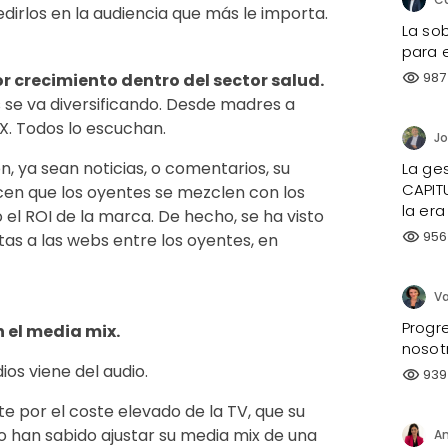
rlos en la audiencia que más le importa.
La sob
para e
987
r crecimiento dentro del sector salud.
visibility
se va diversificando. Desde madres a
X. Todos lo escuchan.
, ya sean noticias, o comentarios, su
La ges
CAPIT
cen que los oyentes se mezclen con los
la era
el ROI de la marca. De hecho, se ha visto
956
visibility
as a las webs entre los oyentes, en
Progre
 el media mix.
nosot
ios viene del audio.
939
visibility
e por el coste elevado de la TV, que su
 han sabido ajustar su media mix de una
An