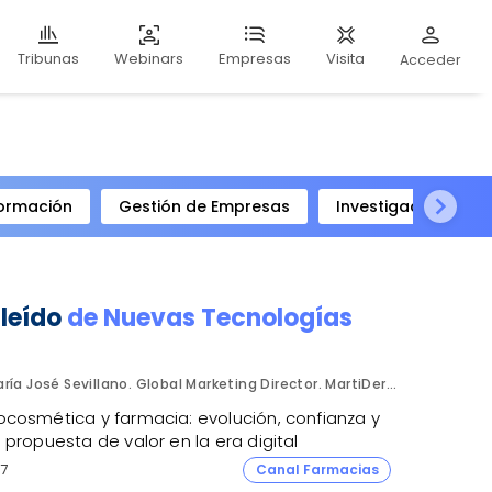
Webinars
Visita
Tribunas
Empresas
Acceder
ormación
Gestión de Empresas
Investigación Clíni
 leído
de
Nuevas Tecnologías
María José Sevillano. Global Marketing Director. MartiDerm.
cosmética y farmacia: evolución, confianza y
propuesta de valor en la era digital
7
Canal Farmacias