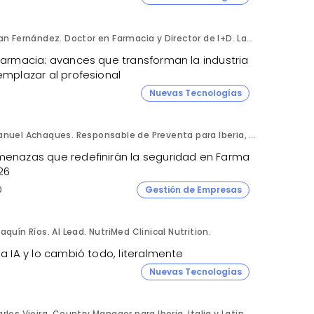
Fran Fernández. Doctor en Farmacia y Director de I+D. Labiana
 farmacia: avances que transforman la industria
emplazar al profesional
Nuevas Tecnologías
Manuel Achaques. Responsable de Preventa para Iberia, Italia y Latinoamérica. Hornetsecurity.
menazas que redefinirán la seguridad en Farma
26
0
Gestión de Empresas
aquín Ríos. AI Lead. NutriMed Clinical Nutrition.
la IA y lo cambió todo, literalmente
Nuevas Tecnologías
Carlos Vieira. Country Manager para Iberia, Italia y Latinoamérica. Hornetsecurity.