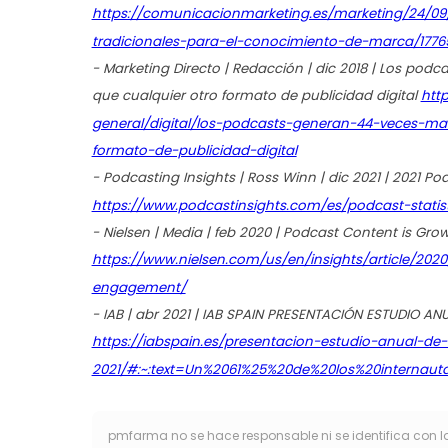
https://comunicacionmarketing.es/marketing/24/0
tradicionales-para-el-conocimiento-de-marca/1776
- Marketing Directo | Redacción | dic 2018 | Los po
que cualquier otro formato de publicidad digital
htt
general/digital/los-podcasts-generan-44-veces-m
formato-de-publicidad-digital
- Podcasting Insights | Ross Winn | dic 2021 | 2021 Po
https://www.podcastinsights.com/es/podcast-statist
- Nielsen | Media | feb 2020 | Podcast Content is G
https://www.nielsen.com/us/en/insights/article/20
engagement/
- IAB | abr 2021 | IAB SPAIN PRESENTACIÓN ESTUDIO AN
https://iabspain.es/presentacion-estudio-anual-de-
2021/#:~:text=Un%2061%25%20de%20los%20interna
pmfarma no se hace responsable ni se identifica con l