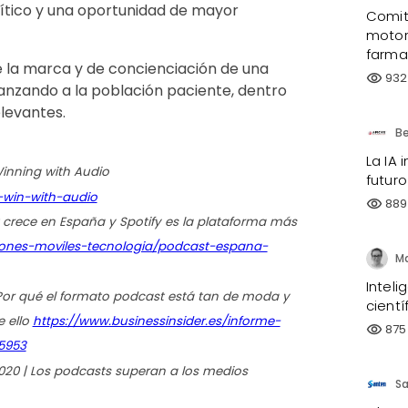
ítico y una oportunidad de mayor
Comité
motor
farma
e la marca y de concienciación de una
932
visibility
nzando a la población paciente, dentro
levantes.
La IA 
inning with Audio
futuro
-win-with-audio
889
visibility
t crece en España y Spotify es la plataforma más
iones-moviles-tecnologia/podcast-espana-
Inteli
 | Por qué el formato podcast está tan de moda y
cientí
 ello
https://www.businessinsider.es/informe-
875
visibility
5953
020 | Los podcasts superan a los medios
S