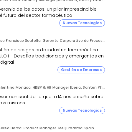
eranía de los datos: un pilar imprescindible
l futuro del sector farmacéutico
Nuevas Tecnologías
Jose Francisco Scutella. Gerente Corporativo de Procesos & Control Interno. Adium Pharma.
tión de riesgos en la industria farmacéutica:
ULO I - Desafíos tradicionales y emergentes en
 digital
Gestión de Empresas
Valentina Monaca. HRBP & HR Manager Iberia. Santen Pharmaceutical.
sar con sentido: lo que la IA nos enseña sobre
ros mismos
Nuevas Tecnologías
drea Llorca. Product Manager. Meiji Pharma Spain.