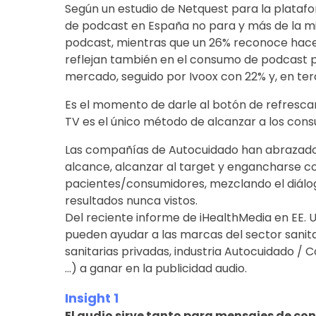
Según un estudio de Netquest para la plataf
de podcast en España no para y más de la mi
podcast, mientras que un 26% reconoce hacer
reflejan también en el consumo de podcast 
mercado, seguido por Ivoox con 22% y, en ter
Es el momento de darle al botón de refresca
TV es el único método de alcanzar a los cons
Las compañías de Autocuidado han abrazado e
alcance, alcanzar al target y engancharse co
pacientes/consumidores, mezclando el diálog
resultados nunca vistos.
Del reciente informe de iHealthMedia en EE. 
pueden ayudar a las marcas del sector sanit
sanitarias privadas, industria Autocuidado / 
…) a ganar en la publicidad audio.
Insight 1
El audio sirve tanto para mensajes de c