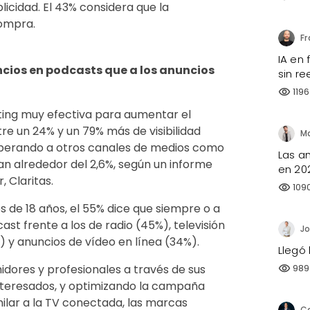
icidad. El 43% considera que la
compra.
IA en
ncios en podcasts que a los anuncios
sin re
1196
visibility
ing muy efectiva para aumentar el
e un 24% y un 79% más de visibilidad
superando a otros canales de medios como
Las a
dian alrededor del 2,6%, según un informe
en 20
 Claritas.
109
visibility
de 18 años, el 55% dice que siempre o a
st frente a los de radio (45%), televisión
Jo
) y anuncios de vídeo en línea (34%).
Llegó 
989
ores y profesionales a través de sus
visibility
nteresados, y optimizando la campaña
milar a la TV conectada, las marcas