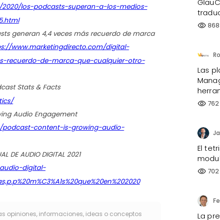
GlauC
9/2020/los-podcasts-superan-a-los-medios-
tradu
5.html
868
visibility
dcasts generan 4,4 veces más recuerdo de marca
ps://www.marketingdirecto.com/digital-
as-recuerdo-de-marca-que-cualquier-otro-
Las p
Manag
dcast Stats & Facts
herra
ics/
762
visibility
rowing Audio Engagement
20/podcast-content-is-growing-audio-
Ja
El te
UAL DE AUDIO DIGITAL 2021
modul
audio-digital-
702
visibility
utas,p.p%20m%C3%A1s%20que%20en%202020
as opiniones, informaciones, ideas o conceptos
La pr