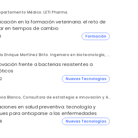
epartamento Médico. LETI Pharma.
cación en la formación veterinaria: el reto de
ar en tiempos de cambio
3
Formación
Luis Enrique Martínez Brito. Ingeniero en biotecnología, México.
ovación frente a bacterias resistentes a
óticos
2
Nuevas Tecnologías
Silvia Blanco, Consultora de estrategia e innovación y Ana Leal, Consultora Senior de estrategia e innovación. ANIMA.
aciones en salud preventiva: tecnología y
ues para anticiparse a las enfermedades
8
Nuevas Tecnologías