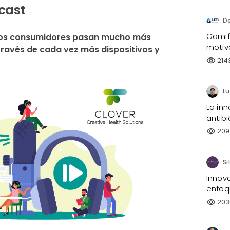
dcast
D
Gamifi
 Los consumidores pasan mucho más 
motiv
través de cada vez más dispositivos y 
214
visibility
La inn
antibi
209
visibility
Innov
enfoq
203
visibility