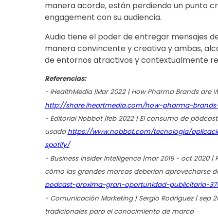
manera acorde, están perdiendo un punto cr
engagement con su audiencia.
Audio tiene el poder de entregar mensajes d
manera convincente y creativa y ambas, alca
de entornos atractivos y contextualmente re
Referencias:
- iHealthMedia |Mar 2022 | How Pharma Brands are W
http://share.iheartmedia.com/how-pharma-brands
- Editorial Nobbot |feb 2022 | El consumo de pódcas
usada
https://www.nobbot.com/tecnologia/aplicac
spotify/
- Business Insider Intelligence |mar 2019 - oct 2020
cómo las grandes marcas deberían aprovecharse de
podcast-proxima-gran-oportunidad-publicitaria-37
- Comunicación Marketing | Sergio Rodríguez | sep 2
tradicionales para el conocimiento de marca