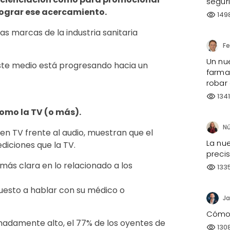
segur
lograr ese acercamiento.
149
visibility
as marcas de la industria sanitaria
Un nu
ste medio está progresando hacia un
farmac
robar
134
visibility
como la TV (o más).
 en TV frente al audio, muestran que el
La nue
diciones que la TV.
preci
 más clara en lo relacionado a los
133
visibility
puesto a hablar con su médico o
Ja
Cómo h
adamente alto, el 77% de los oyentes de
130
visibility