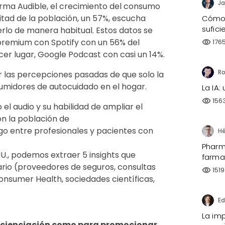
Ja
orma Audible, el crecimiento del consumo
tad de la población, un 57%, escucha
Cómo 
sufici
lo de manera habitual. Estos datos se
premium con Spotify con un 56% del
176
visibility
cer lugar, Google Podcast con casi un 14%.
r las percepciones pasadas de que solo la
umidores de autocuidado en el hogar.
La IA:
156
visibility
l audio y su habilidad de ampliar el
n la población de
o entre profesionales y pacientes con
Pharma
UU., podemos extraer 5 insights que
farma
ario (proveedores de seguros, consultas
1519
visibility
Consumer Health, sociedades científicas,
La imp
oncienciación como para promocionar