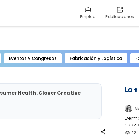
Empleo
Publicaciones
Eventos y Congresos
Fabricación y Logística
F
Lo +
sumer Health. Clover Creative
Dermo
nueva 
share
224
visibility