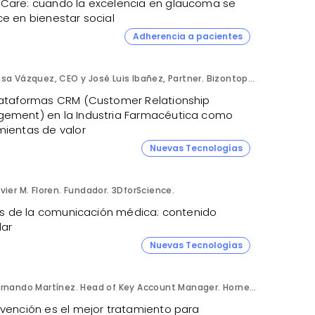
Care: cuando la excelencia en glaucoma se
ce en bienestar social
Adherencia a pacientes
Rosa Vázquez, CEO y José Luis Ibañez, Partner. Bizontop Group, SL.
lataformas CRM (Customer Relationship
ement) en la Industria Farmacéutica como
mientas de valor
Nuevas Tecnologías
vier M. Floren. Fundador. 3DforScience.
tris de la comunicación médica: contenido
ar
Nuevas Tecnologías
Fernando Martínez. Head of Key Account Manager. Hornetsecurity.
evención es el mejor tratamiento para