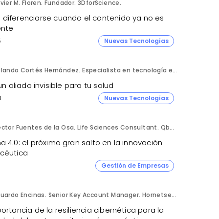
vier M. Floren. Fundador. 3DforScience.
diferenciarse cuando el contenido ya no es
ente
5
Nuevas Tecnologías
Rolando Cortés Hernández. Especialista en tecnología e inteligencia artificial. Director Comercial. AQUÍ tu Remodelación.
 un aliado invisible para tu salud
3
Nuevas Tecnologías
Héctor Fuentes de la Osa. Life Sciences Consultant. QbD Group.
 4.0: el próximo gran salto en la innovación
céutica
Gestión de Empresas
Eduardo Encinas. Senior Key Account Manager. Hornetsecurity en Iberia.
ortancia de la resiliencia cibernética para la