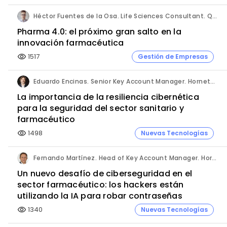
Héctor Fuentes de la Osa. Life Sciences Consultant. QbD Group.
Pharma 4.0: el próximo gran salto en la
innovación farmacéutica
1517
Gestión de Empresas
visibility
Eduardo Encinas. Senior Key Account Manager. Hornetsecurity en Iberia.
La importancia de la resiliencia cibernética
para la seguridad del sector sanitario y
farmacéutico
1498
Nuevas Tecnologías
visibility
Fernando Martínez. Head of Key Account Manager. Hornetsecurity.
Un nuevo desafío de ciberseguridad en el
sector farmacéutico: los hackers están
utilizando la IA para robar contraseñas
1340
Nuevas Tecnologías
visibility