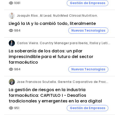
1081
Gestión de Empresas
visibility
Joaquín Ríos. AI Lead. NutriMed Clinical Nutrition.
Llegó la IA y lo cambió todo, literalmente
984
Nuevas Tecnologías
visibility
Carlos Vieira. Country Manager para Iberia, Italia y Latinoamérica. Hornetsecurity.
La soberanía de los datos: un pilar
imprescindible para el futuro del sector
farmacéutico
984
Nuevas Tecnologías
visibility
Jose Francisco Scutella. Gerente Corporativo de Procesos & Control Interno. Adium Pharma.
La gestión de riesgos en la industria
farmacéutica: CAPITULO I - Desafíos
tradicionales y emergentes en la era digital
951
Gestión de Empresas
visibility