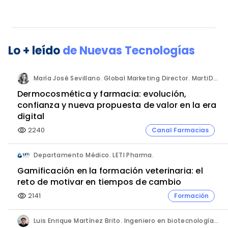
Lo + leído
de
Nuevas Tecnologías
María José Sevillano. Global Marketing Director. MartiDerm.
Dermocosmética y farmacia: evolución,
confianza y nueva propuesta de valor en la era
digital
2240
Canal Farmacias
visibility
Departamento Médico. LETI Pharma.
Gamificación en la formación veterinaria: el
reto de motivar en tiempos de cambio
2141
Formación
visibility
Luis Enrique Martínez Brito. Ingeniero en biotecnología, México.