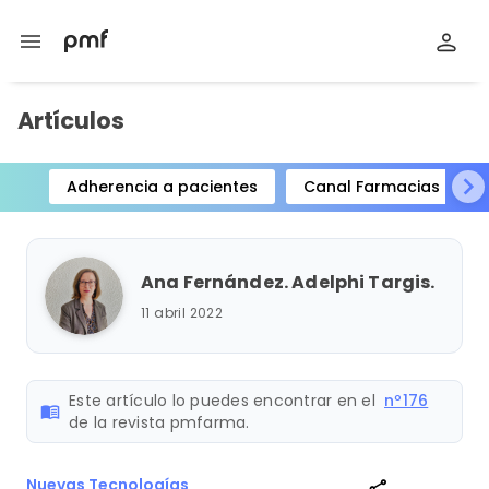
menu
Artículos
Adherencia a pacientes
Canal Farmacias
Item
1
of
Ana Fernández. Adelphi Targis.
15
11 abril 2022
Este artículo lo puedes encontrar en el
nº176
menu_book
de la revista pmfarma.
Nuevas Tecnologías
share