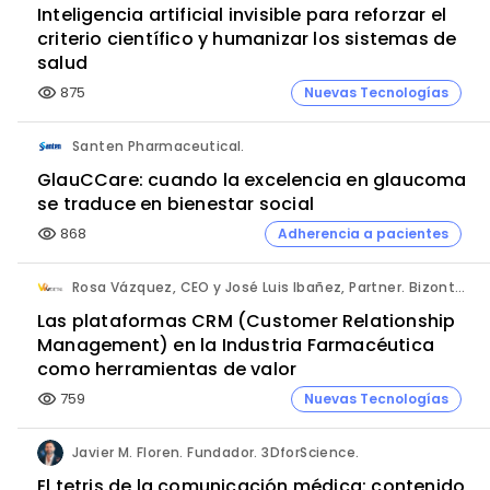
Inteligencia artificial invisible para reforzar el
criterio científico y humanizar los sistemas de
salud
875
Nuevas Tecnologías
visibility
Santen Pharmaceutical.
GlauCCare: cuando la excelencia en glaucoma
se traduce en bienestar social
868
Adherencia a pacientes
visibility
Rosa Vázquez, CEO y José Luis Ibañez, Partner. Bizontop Group, SL.
Las plataformas CRM (Customer Relationship
Management) en la Industria Farmacéutica
como herramientas de valor
759
Nuevas Tecnologías
visibility
Javier M. Floren. Fundador. 3DforScience.
El tetris de la comunicación médica: contenido