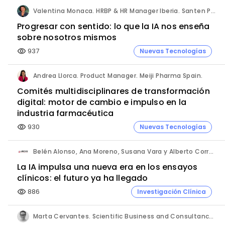
Valentina Monaca. HRBP & HR Manager Iberia. Santen Pharmaceutical.
Progresar con sentido: lo que la IA nos enseña
sobre nosotros mismos
937
Nuevas Tecnologías
visibility
Andrea Llorca. Product Manager. Meiji Pharma Spain.
Comités multidisciplinares de transformación
digital: motor de cambio e impulso en la
industria farmacéutica
930
Nuevas Tecnologías
visibility
Belén Alonso, Ana Moreno, Susana Vara y Alberto Corral. Apices.
La IA impulsa una nueva era en los ensayos
clínicos: el futuro ya ha llegado
886
Investigación Clínica
visibility
Marta Cervantes. Scientific Business and Consultancy. Punta Alta.