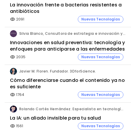
La innovación frente a bacterias resistentes a
antibióticos
2091
Nuevas Tecnologías
visibility
Silvia Blanco, Consultora de estrategia e innovación y Ana Leal, Consultora Senior de estrategia e innovación. ANIMA.
Innovaciones en salud preventiva: tecnología y
enfoques para anticiparse a las enfermedades
2035
Nuevas Tecnologías
visibility
Javier M. Floren. Fundador. 3DforScience.
Cómo diferenciarse cuando el contenido ya no
es suficiente
1764
Nuevas Tecnologías
visibility
Rolando Cortés Hernández. Especialista en tecnología e inteligencia artificial. Director Comercial. AQUÍ tu Remodelación.
La IA: un aliado invisible para tu salud
1561
Nuevas Tecnologías
visibility