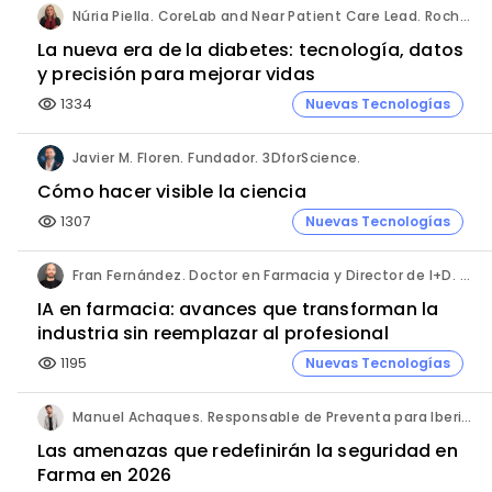
Núria Piella. CoreLab and Near Patient Care Lead. Roche Diagnostics España.
La nueva era de la diabetes: tecnología, datos
y precisión para mejorar vidas
1334
Nuevas Tecnologías
visibility
Javier M. Floren. Fundador. 3DforScience.
Cómo hacer visible la ciencia
1307
Nuevas Tecnologías
visibility
Fran Fernández. Doctor en Farmacia y Director de I+D. Labiana
IA en farmacia: avances que transforman la
industria sin reemplazar al profesional
1195
Nuevas Tecnologías
visibility
Manuel Achaques. Responsable de Preventa para Iberia, Italia y Latinoamérica. Hornetsecurity.
Las amenazas que redefinirán la seguridad en
Farma en 2026