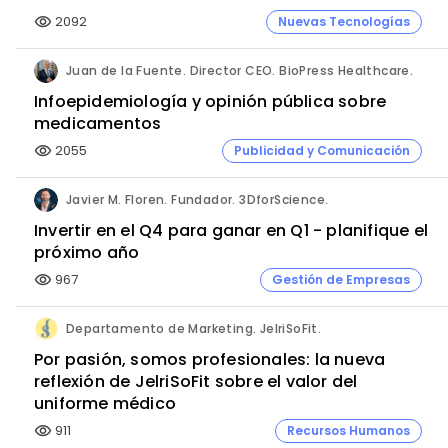
2092
Nuevas Tecnologías
visibility
Juan de la Fuente. Director CEO. BioPress Healthcare.
Infoepidemiología y opinión pública sobre
medicamentos
2055
Publicidad y Comunicación
visibility
Javier M. Floren. Fundador. 3DforScience.
Invertir en el Q4 para ganar en Q1 - planifique el
próximo año
967
Gestión de Empresas
visibility
Departamento de Marketing. JelriSoFit.
Por pasión, somos profesionales: la nueva
reflexión de JelriSoFit sobre el valor del
uniforme médico
911
Recursos Humanos
visibility