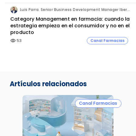
Luis Parra. Senior Business Development Manager Iberia & LATAM Markets. PharmActive.
Category Management en farmacia: cuando la
estrategia empieza en el consumidor y no en el
producto
53
Canal Farmacias
visibility
Artículos relacionados
Canal Farmacias