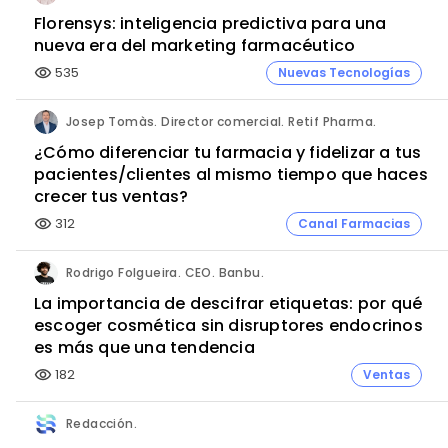
Florensys: inteligencia predictiva para una
nueva era del marketing farmacéutico
535
Nuevas Tecnologías
visibility
Josep Tomàs. Director comercial. Retif Pharma.
¿Cómo diferenciar tu farmacia y fidelizar a tus
pacientes/clientes al mismo tiempo que haces
crecer tus ventas?
312
Canal Farmacias
visibility
Rodrigo Folgueira. CEO. Banbu.
La importancia de descifrar etiquetas: por qué
escoger cosmética sin disruptores endocrinos
es más que una tendencia
182
Ventas
visibility
Redacción.