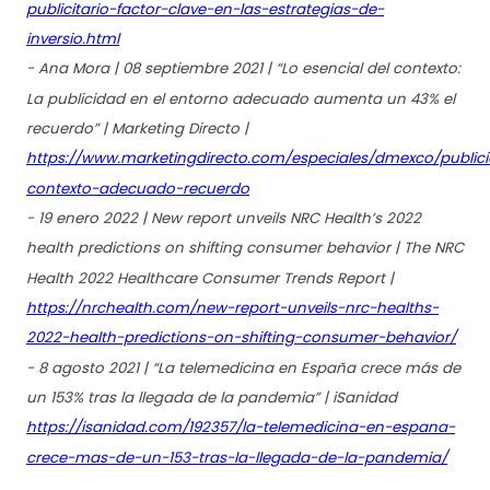
publicitario-factor-clave-en-las-estrategias-de-
inversio.html
- Ana Mora | 08 septiembre 2021 | “Lo esencial del contexto:
La publicidad en el entorno adecuado aumenta un 43% el
recuerdo” | Marketing Directo |
https://www.marketingdirecto.com/especiales/dmexco/public
contexto-adecuado-recuerdo
- 19 enero 2022 | New report unveils NRC Health’s 2022
health predictions on shifting consumer behavior | The NRC
Health 2022 Healthcare Consumer Trends Report |
https://nrchealth.com/new-report-unveils-nrc-healths-
2022-health-predictions-on-shifting-consumer-behavior/
- 8 agosto 2021 | “La telemedicina en España crece más de
un 153% tras la llegada de la pandemia” | iSanidad
https://isanidad.com/192357/la-telemedicina-en-espana-
crece-mas-de-un-153-tras-la-llegada-de-la-pandemia/