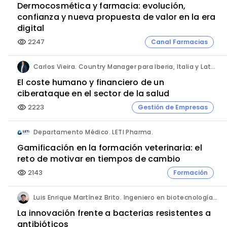
Dermocosmética y farmacia: evolución,
confianza y nueva propuesta de valor en la era
digital
2247
Canal Farmacias
visibility
Carlos Vieira. Country Manager para Iberia, Italia y Latam. Hornetsecurity.
El coste humano y financiero de un
ciberataque en el sector de la salud
2223
Gestión de Empresas
visibility
Departamento Médico. LETI Pharma.
Gamificación en la formación veterinaria: el
reto de motivar en tiempos de cambio
2143
Formación
visibility
Luis Enrique Martínez Brito. Ingeniero en biotecnología, México.
La innovación frente a bacterias resistentes a
antibióticos