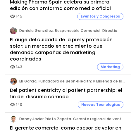
Making Pharma Spain celebra su primera
edición con pmfarma como medio oficial
145
Eventos y Congresos
visibility
Daniela González. Responsable Comercial. Directia.
El auge del cuidado de la piel y protección
solar: un mercado en crecimiento que
demanda campañas de marketing
coordinadas
143
Marketing
visibility
Eli Garcia, Fundadora de Beon4Health; y Elisenda de la Torre, Fundadora de Asociación de paciente 360 y Patient Advocate.
Del patient centricity al patient partnership: el
fin del discurso cómodo
140
Nuevas Tecnologías
visibility
Danny Javier Prieto Zapata. Gerente regional de ventas. Fresenius Kabi Ecuador.
El gerente comercial como asesor de valor en