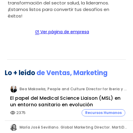
transformación del sector salud, la lideramos.
¡Estamos listos para convertir tus desafíos en
éxitos!
Ver página de empresa
open_in_new
Lo + leído
de
Ventas
,
Marketing
Bea Makowka, People and Culture Director for Iberia y Alberto Municio, Talent Seach Solutions Lead for Iberia. Inizio Engage.
El papel del Medical Science Liaison (MSL) en
un entorno sanitario en evolución
2375
Recursos Humanos
visibility
María José Sevillano. Global Marketing Director. MartiDerm.