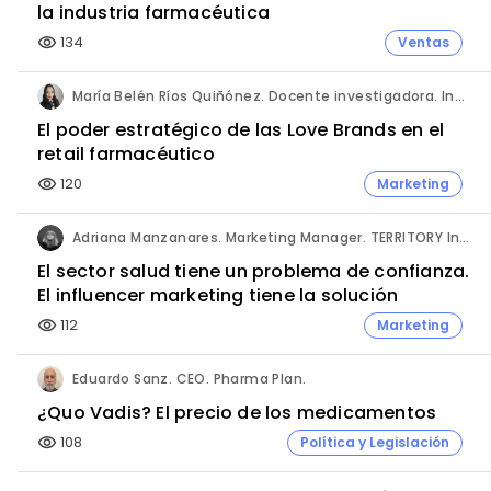
la industria farmacéutica
134
Ventas
visibility
María Belén Ríos Quiñónez. Docente investigadora. Instituto Superior Tecnológico Cordillera (Ecuador).
El poder estratégico de las Love Brands en el
retail farmacéutico
120
Marketing
visibility
Adriana Manzanares. Marketing Manager. TERRITORY Influence.
El sector salud tiene un problema de confianza.
El influencer marketing tiene la solución
112
Marketing
visibility
Eduardo Sanz. CEO. Pharma Plan.
¿Quo Vadis? El precio de los medicamentos
108
Política y Legislación
visibility