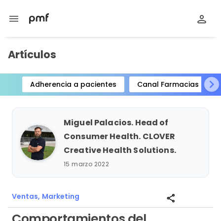
menu
Artículos
Adherencia a pacientes
Canal Farmacias
Item
1
of
Miguel Palacios. Head of
15
Consumer Health. CLOVER
Creative Health Solutions.
15 marzo 2022
Ventas,
Marketing
share
Comportamientos del