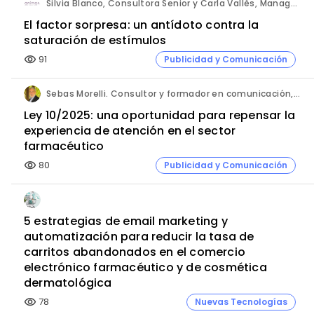
Silvia Blanco, Consultora Senior y Carla Vallès, Manager Senior. ANIMA.
El factor sorpresa: un antídoto contra la
saturación de estímulos
91
Publicidad y Comunicación
visibility
Sebas Morelli. Consultor y formador en comunicación, atención al cliente, liderazgo y ventas.
Ley 10/2025: una oportunidad para repensar la
experiencia de atención en el sector
farmacéutico
80
Publicidad y Comunicación
visibility
5 estrategias de email marketing y
automatización para reducir la tasa de
carritos abandonados en el comercio
electrónico farmacéutico y de cosmética
dermatológica
78
Nuevas Tecnologías
visibility