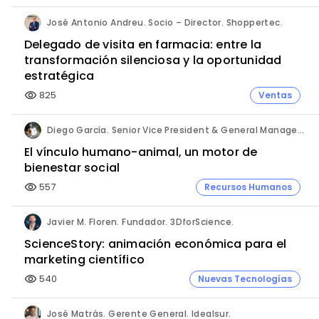
José Antonio Andreu. Socio – Director. Shoppertec.
Delegado de visita en farmacia: entre la
transformación silenciosa y la oportunidad
estratégica
825
Ventas
visibility
Diego García. Senior Vice President & General Manager Southern Europe Cluster. Zoetis.
El vínculo humano-animal, un motor de
bienestar social
557
Recursos Humanos
visibility
Javier M. Floren. Fundador. 3DforScience.
ScienceStory: animación económica para el
marketing científico
540
Nuevas Tecnologías
visibility
José Matrás. Gerente General. Idealsur.