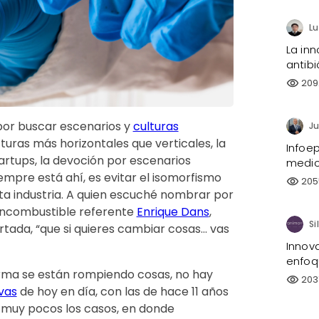
La inn
antibi
209
visibility
por buscar escenarios y
culturas
Ju
cturas más horizontales que verticales, la
Infoe
rtups, la devoción por escenarios
medi
iempre está ahí, es evitar el isomorfismo
205
visibility
ta industria. A quien escuché nombrar por
 incombustible referente
Enrique Dans
,
da, “que si quieres cambiar cosas… vas
Innov
enfoq
arma se están rompiendo cosas, no hay
203
visibility
vas
de hoy en día, con las de hace 11 años
n muy pocos los casos, en donde