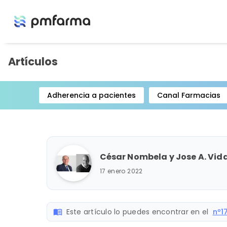
Artículos
Adherencia a pacientes
Canal Farmacias
Item
1
of
15
César Nombela y Jose A. Vidal
17 enero 2022
Este artículo lo puedes encontrar en el
nº1
menu_book