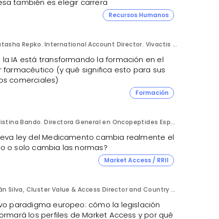
sa también es elegir carrera
Recursos Humanos
Natasha Repko. International Account Director. Vivactis Group.
la IA está transformando la formación en el
 farmacéutico (y qué significa esto para sus
os comerciales)
Formación
Cristina Bando. Directora General en Oncopeptides España y Directora del Programa Executive de Market Access de Cesif.
ueva ley del Medicamento cambia realmente el
o o solo cambia las normas?
Market Access / RRII
Iván Silva, Cluster Value & Access Director and Country Manager Spain y Natalia Montero, Market Access Intern. Kyowa Kirin.
evo paradigma europeo: cómo la legislación
formará los perfiles de Market Access y por qué