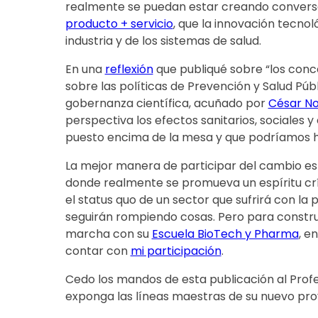
realmente se puedan estar creando conversa
producto + servicio
, que la innovación tecnol
industria y de los sistemas de salud.
En una
reflexión
que publiqué sobre “los conce
sobre las políticas de Prevención y Salud Púb
gobernanza científica, acuñado por
César N
perspectiva los efectos sanitarios, sociales
puesto encima de la mesa y que podríamos h
La mejor manera de participar del cambio es i
donde realmente se promueva un espíritu crí
el status quo de un sector que sufrirá con la 
seguirán rompiendo cosas. Pero para constru
marcha con su
Escuela BioTech y Pharma
, e
contar con
mi participación
.
Cedo los mandos de esta publicación al Prof
exponga las líneas maestras de su nuevo pr