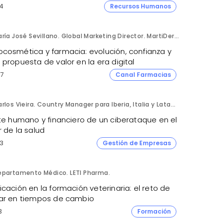
4
Recursos Humanos
María José Sevillano. Global Marketing Director. MartiDerm.
cosmética y farmacia: evolución, confianza y
propuesta de valor en la era digital
7
Canal Farmacias
Carlos Vieira. Country Manager para Iberia, Italia y Latam. Hornetsecurity.
ste humano y financiero de un ciberataque en el
 de la salud
3
Gestión de Empresas
epartamento Médico. LETI Pharma.
cación en la formación veterinaria: el reto de
ar en tiempos de cambio
3
Formación