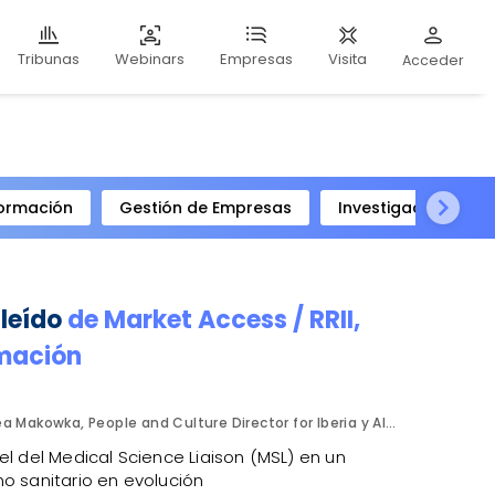
Webinars
Visita
Tribunas
Empresas
Acceder
ormación
Gestión de Empresas
Investigación Clíni
 leído
de
Market Access / RRII
,
mación
Bea Makowka, People and Culture Director for Iberia y Alberto Municio, Talent Seach Solutions Lead for Iberia. Inizio Engage.
el del Medical Science Liaison (MSL) en un
o sanitario en evolución