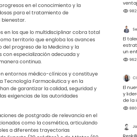
venta
 progresos en el conocimiento y la
982
visibility
osas para el tratamiento de
 bienestar.
Se
 en los que lo multidisciplinar cobra total
El tal
, como territorio que engloba los avances
estrat
o del progreso de la Medicina y la
un en
es con especialización adecuada y
962
visibility
 manera continua.
n entornos médico-clínicos y constituye
Cl
a Tecnología Farmacéutica y en la
El nue
han de garantizar la calidad, seguridad y
y lid
las exigencias de las autoridades
de la 
880
visibility
aciones de postgrado de relevancia en el
cionados como la cosmética, articulando
Ja
les a diferentes trayectorias
Reskil