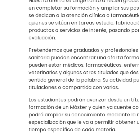
Nuestra oferta se dirige tanto a recién grad
en completar su formación y ampliar sus po
se dedican a la atención clínica o farmacéuti
quienes se sitúan en tareas estudio, fabricac
productos o servicios de interés, pasando po
evaluación.
Pretendemos que graduados y profesionales en
sanitaria puedan encontrar una oferta formati
pueden estar médicos, farmacéuticos, enferm
veterinarios y algunos otros titulados que de
sentido general de la palabra. Su actividad p
titulaciones o compartida con varias.
Los estudiantes podrán avanzar desde un tít
formación de un Máster y quien ya cuente c
podrá ampliar su conocimiento mediante la r
especialización que le va a permitir obtener
tiempo específico de cada materia.