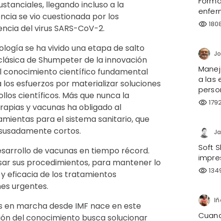
Forma
anciales, llegando incluso a la
enfer
cia se vio cuestionada por los
180
visibility
ncia del virus SARS-CoV-2.
logía se ha vivido una etapa de salto
 clásica de Shumpeter de la innovación
Manejo
l conocimiento científico fundamental
a las 
a los esfuerzos por materializar soluciones
perso
ollos científicos. Más que nunca la
179
visibility
apias y vacunas ha obligado al
amientas para el sistema sanitario, que
esusadamente cortos.
Ja
Soft S
 desarrollo de vacunas en tiempo récord.
impre
isar sus procedimientos, para mantener lo
134
visibility
 y eficacia de los tratamientos
nes urgentes.
Iñ
 en marcha desde IMF nace en este
Cuando
tión del conocimiento busca solucionar