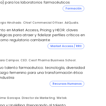
ja) para los laboratorios farmacéuticos
Formación
rgio Hinchado. Chief Commercial Officer. AdQualis.
ento en Market Access, Pricing y HEOR: claves
égicas para atraer y fidelizar perfiles críticos en
torno regulatorio cambiante
Market Access / RRII
ara Campos. CEO. Cesif Pharma Business School.
vo talento farmacéutico: tecnología, diversidad
erazgo femenino para una transformación ética
industria
Recursos Humanos
ime Gorospe. Director de Marketing. Wetak.
ling y Upskilling: Preparando al talento