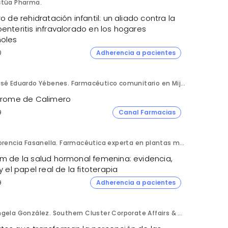
ctúa Pharma.
ro de rehidratación infantil: un aliado contra la
enteritis infravalorado en los hogares
oles
0
Adherencia a pacientes
José Eduardo Yébenes. Farmacéutico comunitario en Mijas (Málaga).
ndrome de Calimero
9
Canal Farmacias
Florencia Fasanella. Farmacéutica experta en plantas medicinales.
om de la salud hormonal femenina: evidencia,
 y el papel real de la fitoterapia
9
Adherencia a pacientes
Ángela González. Southern Cluster Corporate Affairs & Patient Partnership Director. Kyowa Kirin.