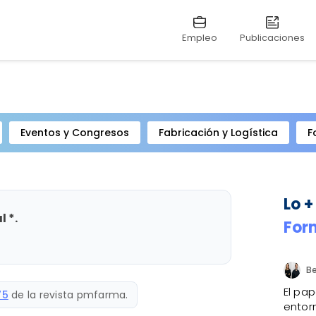
Empleo
Publicaciones
Eventos y Congresos
Fabricación y Logística
F
Lo +
 *.
For
El pap
75
de la revista pmfarma.
entorn