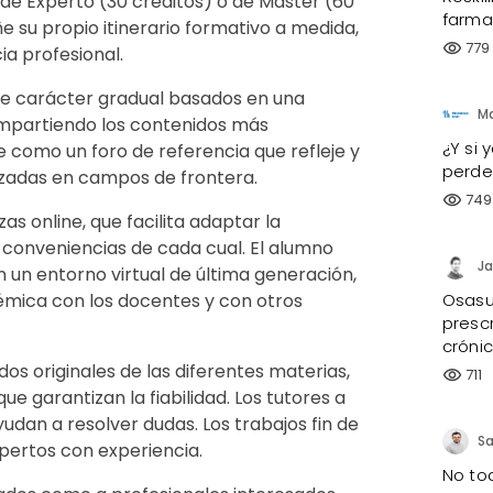
 de Experto (30 créditos) o de Máster (60
farma
e su propio itinerario formativo a medida,
779
visibility
ia profesional.
 de carácter gradual basados en una
Ma
impartiendo los contenidos más
¿Y si 
e como un foro de referencia que refleje y
perde
izadas en campos de frontera.
749
visibility
s online, que facilita adaptar la
conveniencias de cada cual. El alumno
Ja
n un entorno virtual de última generación,
Osasu
mica con los docentes y con otros
presc
cróni
os originales de las diferentes materias,
711
visibility
e garantizan la fiabilidad. Los tutores a
yudan a resolver dudas. Los trabajos fin de
Sa
xpertos con experiencia.
No tod