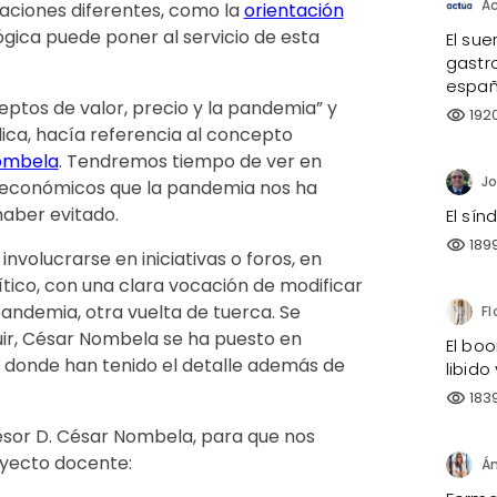
A
ciones diferentes, como la
orientación
ógica puede poner al servicio de esta
El sue
gastro
españ
ptos de valor, precio y la pandemia” y
192
visibility
lica, hacía referencia al concepto
ombela
. Tendremos tiempo de ver en
 y económicos que la pandemia nos ha
aber evitado.
El sí
189
visibility
nvolucrarse en iniciativas o foros, en
tico, con una clara vocación de modificar
pandemia, otra vuelta de tuerca. Se
ir, César Nombela se ha puesto en
El bo
n donde han tenido el detalle además de
libido
183
visibility
esor D. César Nombela, para que nos
oyecto docente: