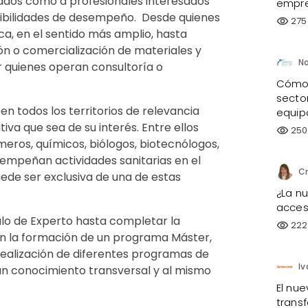
uados como a profesionales interesados
empre
sibilidades de desempeño. Desde quienes
275
visibility
ca, en el sentido más amplio, hasta
ión o comercialización de materiales y
r quienes operan consultoría o
Cómo 
sector
 todos los territorios de relevancia
equip
va que sea de su interés. Entre ellos
250
visibility
eros, químicos, biólogos, biotecnólogos,
sempeñan actividades sanitarias en el
uede ser exclusiva de una de estas
¿La n
acces
ulo de Experto hasta completar la
222
visibility
on la formación de un programa Máster,
ealización de diferentes programas de
 un conocimiento transversal y al mismo
El nu
trans