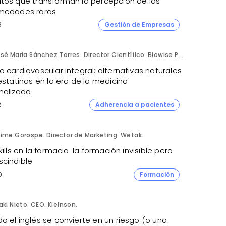
tos que transforman la percepción de las
medades raras
8
Gestión de Empresas
José María Sánchez Torres. Director Científico. Biowise Pharmaceuticals.
 cardiovascular integral: alternativas naturales
estatinas en la era de la medicina
nalizada
2
Adherencia a pacientes
ime Gorospe. Director de Marketing. Wetak.
kills en la farmacia: la formación invisible pero
scindible
9
Formación
aki Nieto. CEO. Kleinson.
 el inglés se convierte en un riesgo (o una