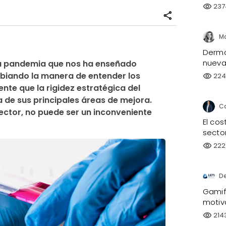
237
visibility
share
Dermo
nueva 
a pandemia que nos ha enseñado 
biando la manera de entender los 
224
visibility
nte que la rigidez estratégica del 
de sus principales áreas de mejora. 
ector, no puede ser un inconveniente 
El co
sector
222
visibility
D
Gamifi
motiv
214
visibility