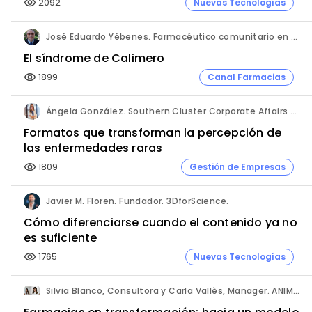
2092
Nuevas Tecnologías
visibility
José Eduardo Yébenes. Farmacéutico comunitario en Mijas (Málaga).
El síndrome de Calimero
1899
Canal Farmacias
visibility
Ángela González. Southern Cluster Corporate Affairs & Patient Partnership Director. Kyowa Kirin.
Formatos que transforman la percepción de
las enfermedades raras
1809
Gestión de Empresas
visibility
Javier M. Floren. Fundador. 3DforScience.
Cómo diferenciarse cuando el contenido ya no
es suficiente
1765
Nuevas Tecnologías
visibility
Silvia Blanco, Consultora y Carla Vallès, Manager. ANIMA.