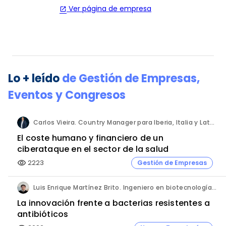
Ver página de empresa
open_in_new
Lo + leído
de
Gestión de Empresas
,
Eventos y Congresos
Carlos Vieira. Country Manager para Iberia, Italia y Latam. Hornetsecurity.
El coste humano y financiero de un
ciberataque en el sector de la salud
2223
Gestión de Empresas
visibility
Luis Enrique Martínez Brito. Ingeniero en biotecnología, México.
La innovación frente a bacterias resistentes a
antibióticos