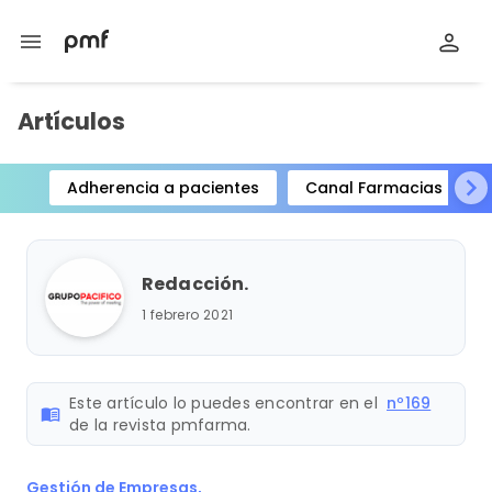
menu
Artículos
Adherencia a pacientes
Canal Farmacias
Item
1
of
Redacción.
15
1 febrero 2021
Este artículo lo puedes encontrar en el
nº169
menu_book
de la revista pmfarma.
Gestión de Empresas,