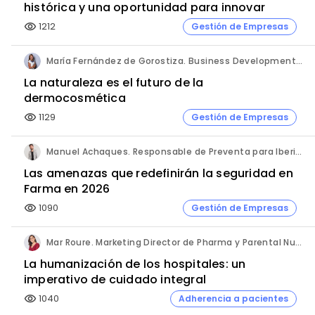
histórica y una oportunidad para innovar
1212
Gestión de Empresas
visibility
María Fernández de Gorostiza. Business Development & Sustainable Transformation Director. L'Oréal Dermatological Beauty.
La naturaleza es el futuro de la
dermocosmética
1129
Gestión de Empresas
visibility
Manuel Achaques. Responsable de Preventa para Iberia, Italia y Latinoamérica. Hornetsecurity.
Las amenazas que redefinirán la seguridad en
Farma en 2026
1090
Gestión de Empresas
visibility
Mar Roure. Marketing Director de Pharma y Parental Nutrition. Fresenius Kabi España.
La humanización de los hospitales: un
imperativo de cuidado integral
1040
Adherencia a pacientes
visibility