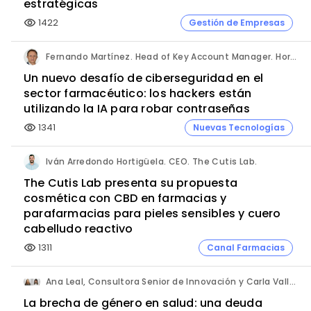
estratégicas
1422
Gestión de Empresas
visibility
Fernando Martínez. Head of Key Account Manager. Hornetsecurity.
Un nuevo desafío de ciberseguridad en el
sector farmacéutico: los hackers están
utilizando la IA para robar contraseñas
1341
Nuevas Tecnologías
visibility
Iván Arredondo Hortigüela. CEO. The Cutis Lab.
The Cutis Lab presenta su propuesta
cosmética con CBD en farmacias y
parafarmacias para pieles sensibles y cuero
cabelludo reactivo
1311
Canal Farmacias
visibility
Ana Leal, Consultora Senior de Innovación y Carla Vallès, Manager. ANIMA.
La brecha de género en salud: una deuda