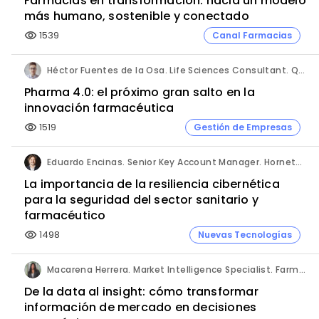
Farmacias en transformación: hacia un modelo
más humano, sostenible y conectado
1539
Canal Farmacias
visibility
Héctor Fuentes de la Osa. Life Sciences Consultant. QbD Group.
Pharma 4.0: el próximo gran salto en la
innovación farmacéutica
1519
Gestión de Empresas
visibility
Eduardo Encinas. Senior Key Account Manager. Hornetsecurity en Iberia.
La importancia de la resiliencia cibernética
para la seguridad del sector sanitario y
farmacéutico
1498
Nuevas Tecnologías
visibility
Macarena Herrera. Market Intelligence Specialist. Farmaprojects (Polpharma Group).
De la data al insight: cómo transformar
información de mercado en decisiones