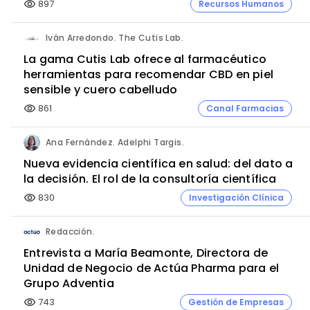
897
Recursos Humanos
visibility
Iván Arredondo. The Cutis Lab.
La gama Cutis Lab ofrece al farmacéutico
herramientas para recomendar CBD en piel
sensible y cuero cabelludo
861
Canal Farmacias
visibility
Ana Fernández. Adelphi Targis.
Nueva evidencia científica en salud: del dato a
la decisión. El rol de la consultoría científica
830
Investigación Clínica
visibility
Redacción.
Entrevista a María Beamonte, Directora de
Unidad de Negocio de Actúa Pharma para el
Grupo Adventia
743
Gestión de Empresas
visibility