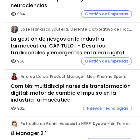
neurociencias
964
Gestión de Empresas
visibility
Jose Francisco Scutella. Gerente Corporativo de Procesos & Control Interno. Adium Pharma.
La gestión de riesgos en la industria
farmacéutica: CAPITULO I - Desafíos
tradicionales y emergentes en la era digital
956
Gestión de Empresas
visibility
Andrea Llorca. Product Manager. Meiji Pharma Spain.
Comités multidisciplinares de transformación
digital: motor de cambio e impulso en la
industria farmacéutica
932
Nuevas Tecnologías
visibility
Raffaella de Bonis. Associate HRBP. Kyowa Kirin Farmacéutica.
El Manager 2.1