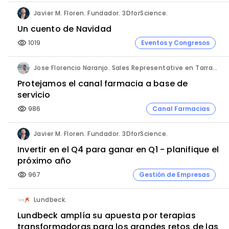
Javier M. Floren. Fundador. 3DforScience.
Un cuento de Navidad
1019
Eventos y Congresos
visibility
Jose Florencio Naranjo. Sales Representative en Tarragona.
Protejamos el canal farmacia a base de
servicio
986
Canal Farmacias
visibility
Javier M. Floren. Fundador. 3DforScience.
Invertir en el Q4 para ganar en Q1 - planifique el
próximo año
967
Gestión de Empresas
visibility
Lundbeck.
Lundbeck amplía su apuesta por terapias
transformadoras para los grandes retos de las