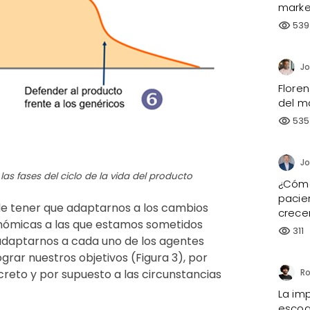
market
539
visibility
Jo
Floren
del m
535
visibility
Jo
s fases del ciclo de la vida del producto
¿Cómo 
pacie
de tener que adaptarnos a los cambios
crece
onómicas a las que estamos sometidos
311
visibility
adaptarnos a cada uno de los agentes
rar nuestros objetivos (Figura 3), por
to y por supuesto a las circunstancias
Ro
La imp
escog