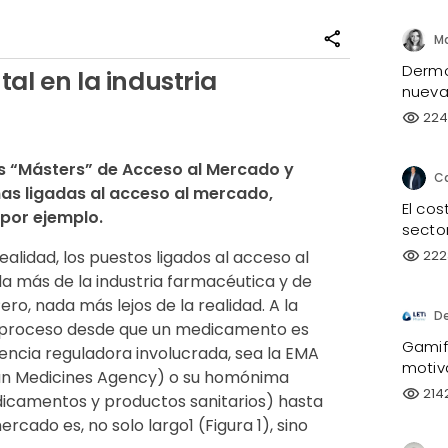
share
Dermo
al en la industria
nueva 
224
visibility
s “Másters” de Acceso al Mercado y 
nas ligadas al acceso al mercado, 
El co
por ejemplo.
sector
222
lidad, los puestos ligados al acceso al
visibility
 más de la industria farmacéutica y de
Pero, nada más lejos de la realidad. A la
D
el proceso desde que un medicamento es
Gamifi
encia reguladora involucrada, sea la EMA
motiv
ean Medicines Agency) o su homónima
214
visibility
icamentos y productos sanitarios) hasta
cado es, no solo largo1 (Figura 1), sino