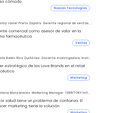
rso cómodo
Nuevas Tecnologías
Danny Javier Prieto Zapata. Gerente regional de ventas. Fresenius Kabi Ecuador.
rente comercial como asesor de valor en la
tria farmacéutica
Ventas
María Belén Ríos Quiñónez. Docente investigadora. Instituto Superior Tecnológico Cordillera (Ecuador).
er estratégico de las Love Brands en el retail
céutico
Marketing
Adriana Manzanares. Marketing Manager. TERRITORY Influence.
tor salud tiene un problema de confianza. El
ncer marketing tiene la solución
Marketing