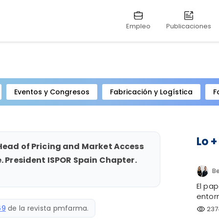
Empleo
Publicaciones
Eventos y Congresos
Fabricación y Logística
F
Lo +
Head of Pricing and Market Access
e. President ISPOR Spain Chapter.
El pap
entorn
69
de la revista pmfarma.
237
visibility