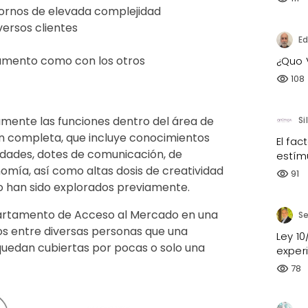
tornos de elevada complejidad
versos clientes
Ed
tamento como con los otros
¿Quo 
108
visibility
tamente las funciones dentro del área de
n completa, que incluye conocimientos
El fac
idades, dotes de comunicación, de
estím
mía, así como altas dosis de creatividad
91
visibility
o han sido explorados previamente.
artamento de Acceso al Mercado en una
os entre diversas personas que una
Ley 1
uedan cubiertas por pocas o solo una
exper
78
visibility