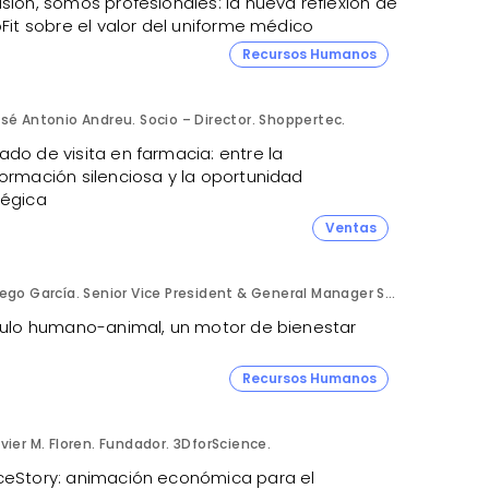
sión, somos profesionales: la nueva reflexión de
oFit sobre el valor del uniforme médico
Recursos Humanos
sé Antonio Andreu. Socio – Director. Shoppertec.
do de visita en farmacia: entre la
formación silenciosa y la oportunidad
tégica
Ventas
Diego García. Senior Vice President & General Manager Southern Europe Cluster. Zoetis.
nculo humano-animal, un motor de bienestar
Recursos Humanos
vier M. Floren. Fundador. 3DforScience.
ceStory: animación económica para el