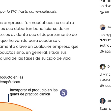
Por pa
JelriS
 por la EMA hasta comercialización
911
visibility
las empresas farmacéuticas no es otro
Jo
tes que deberían beneficiarse de un
, es evidente que el departamento de
Delega
trans
que ha venido para quedarse y,
estra
amento clave en cualquier empresa que
823
visibility
ductos sino, en general, situar sus
una de las fases de su ciclo de vida
El ví
social
556
visibility
Ja
Scien