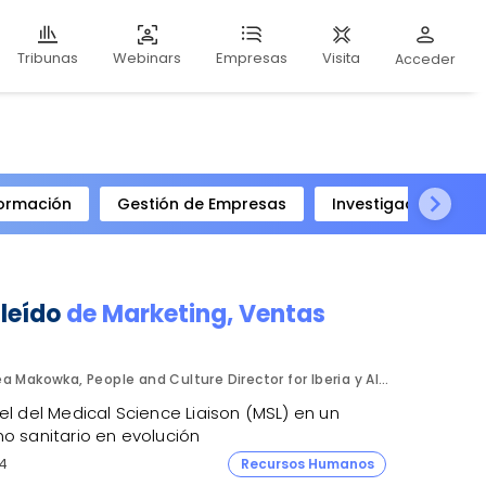
Webinars
Visita
Tribunas
Empresas
Acceder
ormación
Gestión de Empresas
Investigación Clíni
 leído
de
Marketing
,
Ventas
Bea Makowka, People and Culture Director for Iberia y Alberto Municio, Talent Seach Solutions Lead for Iberia. Inizio Engage.
el del Medical Science Liaison (MSL) en un
o sanitario en evolución
4
Recursos Humanos