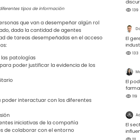
discu
diferentes tipos de información
139
visibility
s personas que van a desempeñar algún rol
do, dada la cantidad de agentes
sidad de tareas desempeñadas en el acceso
El ge
os:
indus
133
visibility
 las patologías
a poder justificar la evidencia de los
itario
El pod
farma
119
visibility
 poder interactuar con los diferentes
sión
rentes iniciativas de la compañía
El sec
es de colaborar con el entorno
influe
111
visibility