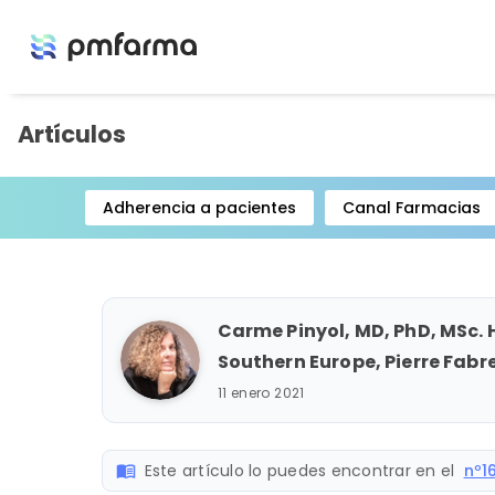
Artículos
Adherencia a pacientes
Canal Farmacias
Item
1
of
15
Carme Pinyol, MD, PhD, MSc. 
Southern Europe, Pierre Fabr
11 enero 2021
Este artículo lo puedes encontrar en el
nº1
menu_book