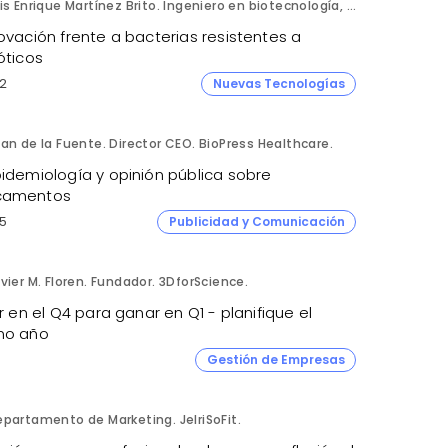
Luis Enrique Martínez Brito. Ingeniero en biotecnología, México.
ovación frente a bacterias resistentes a
óticos
2
Nuevas Tecnologías
an de la Fuente. Director CEO. BioPress Healthcare.
pidemiología y opinión pública sobre
camentos
5
Publicidad y Comunicación
vier M. Floren. Fundador. 3DforScience.
ir en el Q4 para ganar en Q1 - planifique el
mo año
Gestión de Empresas
partamento de Marketing. JelriSoFit.