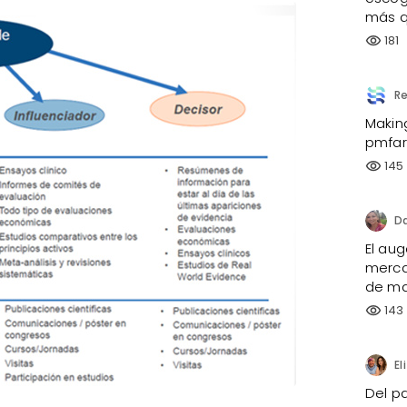
más q
181
visibility
Re
Makin
pmfar
145
visibility
Da
El aug
merca
de ma
143
visibility
Del pa