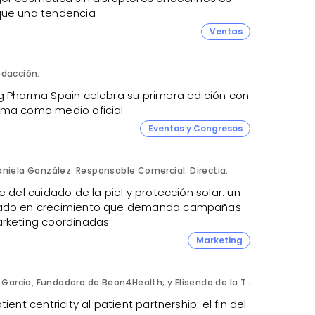
ue una tendencia
Ventas
dacción.
g Pharma Spain celebra su primera edición con
ma como medio oficial
Eventos y Congresos
niela González. Responsable Comercial. Directia.
e del cuidado de la piel y protección solar: un
do en crecimiento que demanda campañas
rketing coordinadas
Marketing
Eli Garcia, Fundadora de Beon4Health; y Elisenda de la Torre, Fundadora de Asociación de paciente 360 y Patient Advocate.
tient centricity al patient partnership: el fin del