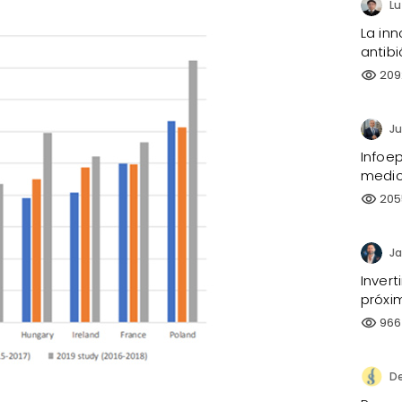
La inn
antibi
209
visibility
Ju
Infoe
medi
205
visibility
Ja
Invert
próxi
966
visibility
De