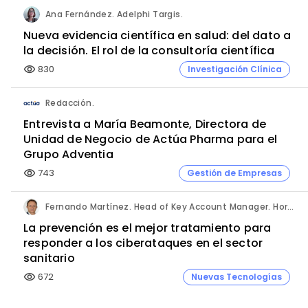
Ana Fernández. Adelphi Targis.
Nueva evidencia científica en salud: del dato a
la decisión. El rol de la consultoría científica
830
Investigación Clínica
visibility
Redacción.
Entrevista a María Beamonte, Directora de
Unidad de Negocio de Actúa Pharma para el
Grupo Adventia
743
Gestión de Empresas
visibility
Fernando Martínez. Head of Key Account Manager. Hornetsecurity.
La prevención es el mejor tratamiento para
responder a los ciberataques en el sector
sanitario
672
Nuevas Tecnologías
visibility