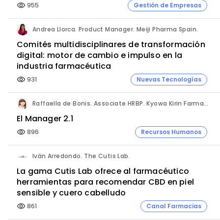
955
Gestión de Empresas
visibility
Andrea Llorca. Product Manager. Meiji Pharma Spain.
Comités multidisciplinares de transformación
digital: motor de cambio e impulso en la
industria farmacéutica
931
Nuevas Tecnologías
visibility
Raffaella de Bonis. Associate HRBP. Kyowa Kirin Farmacéutica.
El Manager 2.1
896
Recursos Humanos
visibility
Iván Arredondo. The Cutis Lab.
La gama Cutis Lab ofrece al farmacéutico
herramientas para recomendar CBD en piel
sensible y cuero cabelludo
861
Canal Farmacias
visibility