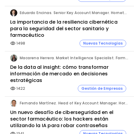
Eduardo Encinas. Senior Key Account Manager. Hornetsecurity en Iberia.
La importancia de la resiliencia cibernética
para la seguridad del sector sanitario y
farmacéutico
1498
Nuevas Tecnologías
visibility
Macarena Herrera. Market Intelligence Specialist. Farmaprojects (Polpharma Group).
De la data al insight: cómo transformar
información de mercado en decisiones
estratégicas
1422
Gestión de Empresas
visibility
Fernando Martínez. Head of Key Account Manager. Hornetsecurity.
Un nuevo desafío de ciberseguridad en el
sector farmacéutico: los hackers están
utilizando la IA para robar contraseñas
1341
Nuevas Tecnologías
visibility