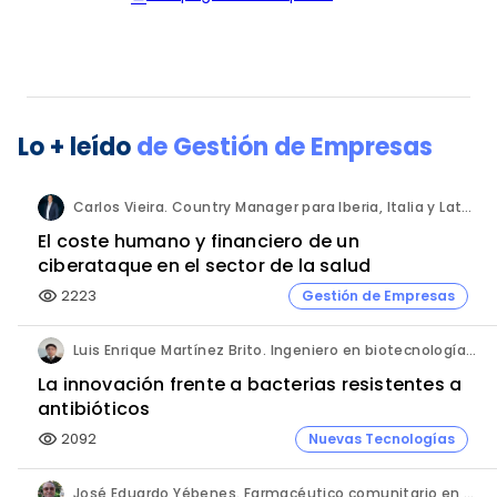
Lo + leído
de
Gestión de Empresas
Carlos Vieira. Country Manager para Iberia, Italia y Latam. Hornetsecurity.
El coste humano y financiero de un
ciberataque en el sector de la salud
2223
Gestión de Empresas
visibility
Luis Enrique Martínez Brito. Ingeniero en biotecnología, México.
La innovación frente a bacterias resistentes a
antibióticos
2092
Nuevas Tecnologías
visibility
José Eduardo Yébenes. Farmacéutico comunitario en Mijas (Málaga).