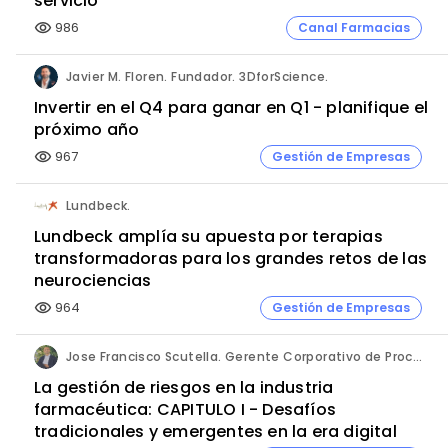
servicio
986
Canal Farmacias
visibility
Javier M. Floren. Fundador. 3DforScience.
Invertir en el Q4 para ganar en Q1 - planifique el
próximo año
967
Gestión de Empresas
visibility
Lundbeck.
Lundbeck amplía su apuesta por terapias
transformadoras para los grandes retos de las
neurociencias
964
Gestión de Empresas
visibility
Jose Francisco Scutella. Gerente Corporativo de Procesos & Control Interno. Adium Pharma.
La gestión de riesgos en la industria
farmacéutica: CAPITULO I - Desafíos
tradicionales y emergentes en la era digital