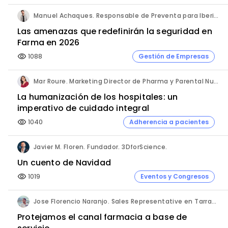
Manuel Achaques. Responsable de Preventa para Iberia, Italia y Latinoamérica. Hornetsecurity.
Las amenazas que redefinirán la seguridad en
Farma en 2026
1088
Gestión de Empresas
visibility
Mar Roure. Marketing Director de Pharma y Parental Nutrition. Fresenius Kabi España.
La humanización de los hospitales: un
imperativo de cuidado integral
1040
Adherencia a pacientes
visibility
Javier M. Floren. Fundador. 3DforScience.
Un cuento de Navidad
1019
Eventos y Congresos
visibility
Jose Florencio Naranjo. Sales Representative en Tarragona.
Protejamos el canal farmacia a base de