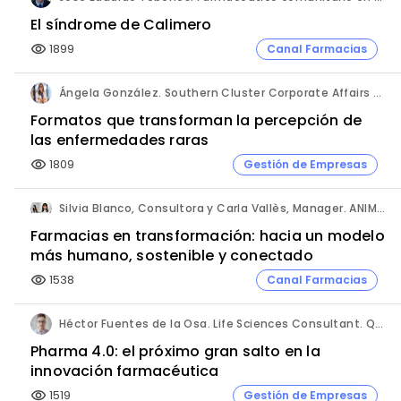
El síndrome de Calimero
1899
Canal Farmacias
visibility
Ángela González. Southern Cluster Corporate Affairs & Patient Partnership Director. Kyowa Kirin.
Formatos que transforman la percepción de
las enfermedades raras
1809
Gestión de Empresas
visibility
Silvia Blanco, Consultora y Carla Vallès, Manager. ANIMA.
Farmacias en transformación: hacia un modelo
más humano, sostenible y conectado
1538
Canal Farmacias
visibility
Héctor Fuentes de la Osa. Life Sciences Consultant. QbD Group.
Pharma 4.0: el próximo gran salto en la
innovación farmacéutica
1519
Gestión de Empresas
visibility