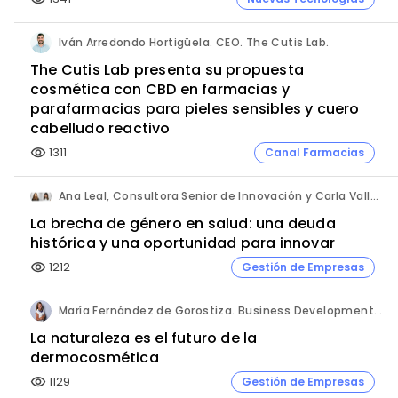
Iván Arredondo Hortigüela. CEO. The Cutis Lab.
The Cutis Lab presenta su propuesta
cosmética con CBD en farmacias y
parafarmacias para pieles sensibles y cuero
cabelludo reactivo
1311
Canal Farmacias
visibility
Ana Leal, Consultora Senior de Innovación y Carla Vallès, Manager. ANIMA.
La brecha de género en salud: una deuda
histórica y una oportunidad para innovar
1212
Gestión de Empresas
visibility
María Fernández de Gorostiza. Business Development & Sustainable Transformation Director. L'Oréal Dermatological Beauty.
La naturaleza es el futuro de la
dermocosmética
1129
Gestión de Empresas
visibility