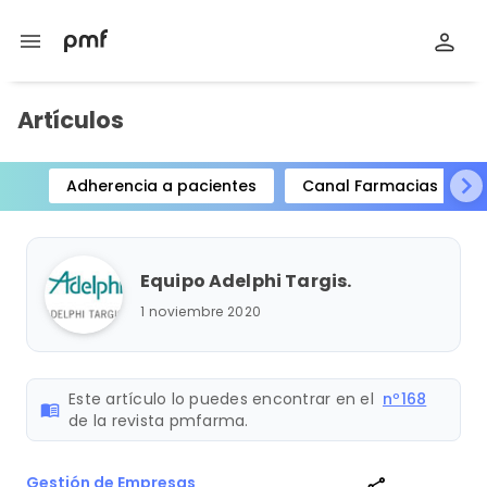
menu
Artículos
Adherencia a pacientes
Canal Farmacias
Item
1
of
Equipo Adelphi Targis.
15
1 noviembre 2020
Este artículo lo puedes encontrar en el
nº168
menu_book
de la revista pmfarma.
Gestión de Empresas
share