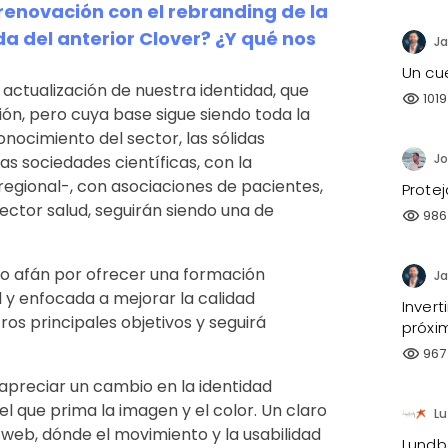
 renovación con el rebranding de la
 del anterior Clover? ¿Y qué nos
Ja
Un cu
actualización de nuestra identidad, que
1019
visibility
ón, pero cuya base sigue siendo toda la
nocimiento del sector, las sólidas
s sociedades científicas, con la
regional-, con asociaciones de pacientes,
Prote
ector salud, seguirán siendo una de
986
visibility
o afán por ofrecer una formación
Ja
l y enfocada a mejorar la calidad
Invert
ros principales objetivos y seguirá
próxi
967
visibility
apreciar un cambio en la identidad
el que prima la imagen y el color. Un claro
L
 web, dónde el movimiento y la usabilidad
Lundb