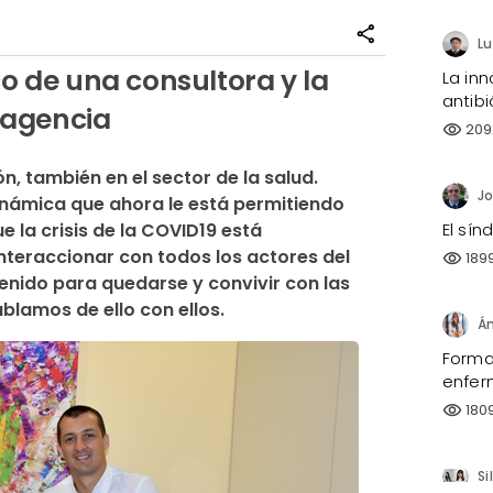
share
co de una consultora y la
La inn
antibi
 agencia
209
visibility
 también en el sector de la salud. 
inámica que ahora le está permitiendo 
la crisis de la COVID19 está 
El sí
teraccionar con todos los actores del 
189
visibility
enido para quedarse y convivir con las 
blamos de ello con ellos.
Forma
enfer
180
visibility
Si