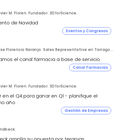
vier M. Floren. Fundador. 3DforScience.
ento de Navidad
Eventos y Congresos
Jose Florencio Naranjo. Sales Representative en Tarragona.
jamos el canal farmacia a base de servicio
Canal Farmacias
vier M. Floren. Fundador. 3DforScience.
ir en el Q4 para ganar en Q1 - planifique el
mo año
Gestión de Empresas
undbeck.
eck amplía su apuesta por terapias