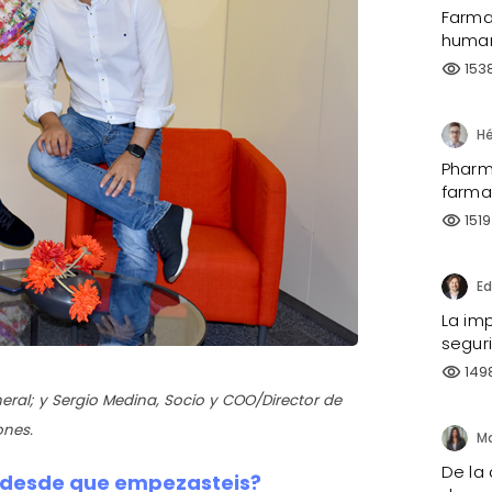
Farma
human
153
visibility
Pharma
farma
1519
visibility
La imp
segur
149
visibility
eral; y Sergio Medina, Socio y COO/Director de
ones.
De la 
 desde que empezasteis?