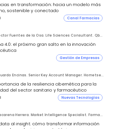
cias en transformación: hacia un modelo más
o, sostenible y conectado
8
Canal Farmacias
Héctor Fuentes de la Osa. Life Sciences Consultant. QbD Group.
 4.0: el próximo gran salto en la innovación
céutica
Gestión de Empresas
Eduardo Encinas. Senior Key Account Manager. Hornetsecurity en Iberia.
ortancia de la resiliencia cibernética para la
idad del sector sanitario y farmacéutico
8
Nuevas Tecnologías
Macarena Herrera. Market Intelligence Specialist. Farmaprojects (Polpharma Group).
data al insight: cómo transformar información