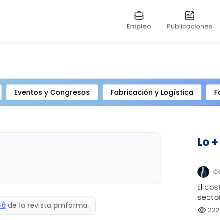
Empleo
Publicaciones
Eventos y Congresos
Fabricación y Logística
F
Lo +
El co
sector
66
de la revista pmfarma.
222
visibility