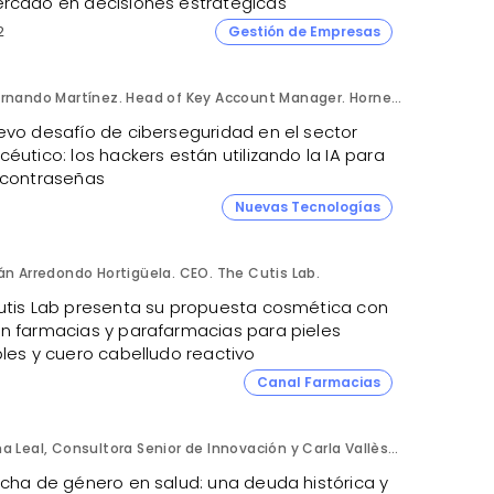
rcado en decisiones estratégicas
2
Gestión de Empresas
Fernando Martínez. Head of Key Account Manager. Hornetsecurity.
evo desafío de ciberseguridad en el sector
éutico: los hackers están utilizando la IA para
 contraseñas
1
Nuevas Tecnologías
án Arredondo Hortigüela. CEO. The Cutis Lab.
utis Lab presenta su propuesta cosmética con
n farmacias y parafarmacias para pieles
bles y cuero cabelludo reactivo
Canal Farmacias
Ana Leal, Consultora Senior de Innovación y Carla Vallès, Manager. ANIMA.
echa de género en salud: una deuda histórica y