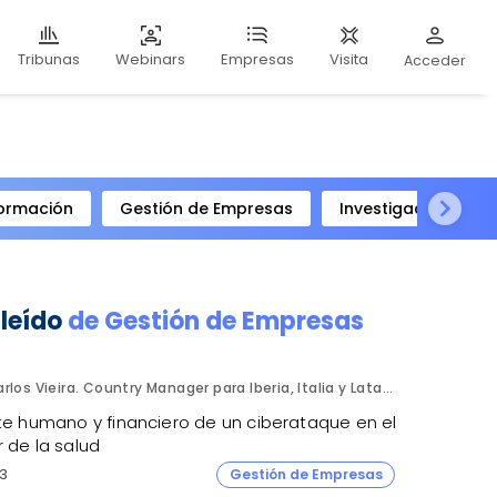
Webinars
Visita
Tribunas
Empresas
Acceder
ormación
Gestión de Empresas
Investigación Clíni
 leído
de
Gestión de Empresas
Carlos Vieira. Country Manager para Iberia, Italia y Latam. Hornetsecurity.
ste humano y financiero de un ciberataque en el
 de la salud
3
Gestión de Empresas