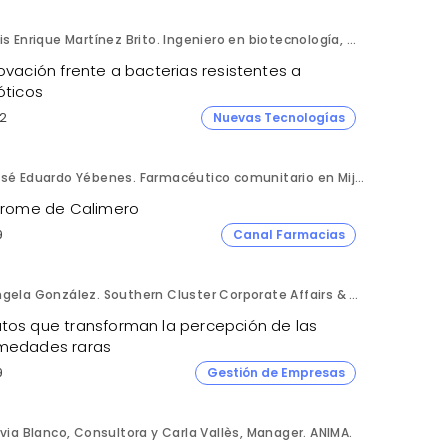
Luis Enrique Martínez Brito. Ingeniero en biotecnología, México.
ovación frente a bacterias resistentes a
óticos
2
Nuevas Tecnologías
José Eduardo Yébenes. Farmacéutico comunitario en Mijas (Málaga).
ndrome de Calimero
9
Canal Farmacias
Ángela González. Southern Cluster Corporate Affairs & Patient Partnership Director. Kyowa Kirin.
tos que transforman la percepción de las
medades raras
9
Gestión de Empresas
lvia Blanco, Consultora y Carla Vallès, Manager. ANIMA.