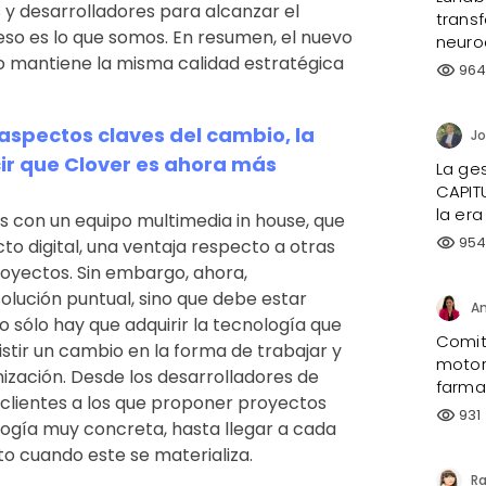
s y desarrolladores para alcanzar el
trans
 eso es lo que somos. En resumen, el nuevo
neuro
ro mantiene la misma calidad estratégica
96
visibility
spectos claves del cambio, la
ir que Clover es ahora más
La ges
CAPIT
la era
os con un equipo multimedia in house, que
95
visibility
to digital, una ventaja respecto a otras
royectos. Sin embargo, ahora,
olución puntual, sino que debe estar
An
o sólo hay que adquirir la tecnología que
Comité
istir un cambio en la forma de trabajar y
motor
nización. Desde los desarrolladores de
farma
 clientes a los que proponer proyectos
931
visibility
ología muy concreta, hasta llegar a cada
to cuando este se materializa.