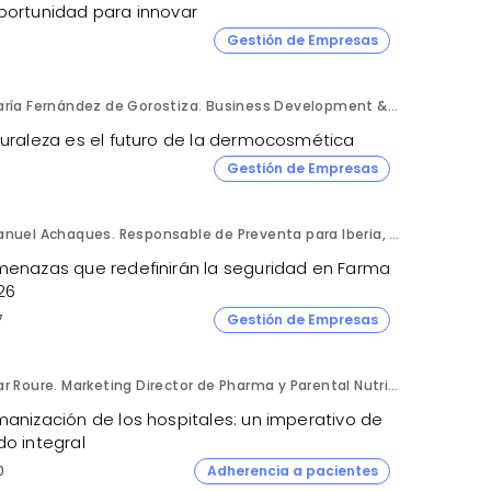
portunidad para innovar
Gestión de Empresas
María Fernández de Gorostiza. Business Development & Sustainable Transformation Director. L'Oréal Dermatological Beauty.
turaleza es el futuro de la dermocosmética
Gestión de Empresas
Manuel Achaques. Responsable de Preventa para Iberia, Italia y Latinoamérica. Hornetsecurity.
menazas que redefinirán la seguridad en Farma
26
7
Gestión de Empresas
Mar Roure. Marketing Director de Pharma y Parental Nutrition. Fresenius Kabi España.
manización de los hospitales: un imperativo de
do integral
0
Adherencia a pacientes