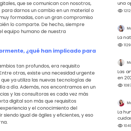
igitales, que se comunican con nosotros,
una o
 para darnos un cambio en un material o
1212
visibility
s muy formadas, con un gran compromiso
mbién lo comparte. De hecho, siempre
el equipo humano de nuestra
La na
1129
visibility
ormente, ¿qué han implicado para
ambios tan profundos, era requisito
Las a
Entre otras, existe una necesidad urgente
en 20
que ya utiliza las nuevas tecnologías de
108
visibility
ía a día. Además, nos encontramos en un
ncias y las consultoras es cada vez más
ferta digital son más que requisitos
a experiencia y el conocimiento del
La hu
siendo igual de ágiles y eficientes, y eso
cuida
rna.
104
visibility