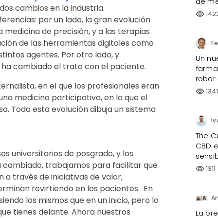
de me
os cambios en la industria.
142
visibility
rencias: por un lado, la gran evolución
a medicina de precisión, y a las terapias
ción de las herramientas digitales como
stintos agentes. Por otro lado, y
Un nu
 ha cambiado el trato con el paciente.
farmac
robar
rnalista, en el que los profesionales eran
134
visibility
na medicina participativa, en la que el
so. Toda esta evolución dibuja un sistema
Iv
The C
CBD e
s universitarios de posgrado, y los
sensi
 cambiado, trabajamos para facilitar que
1311
visibility
 a través de iniciativas de valor,
terminan revirtiendo en los pacientes. En
siendo los mismos que en un inicio, pero lo
que tienes delante. Ahora nuestros
La br