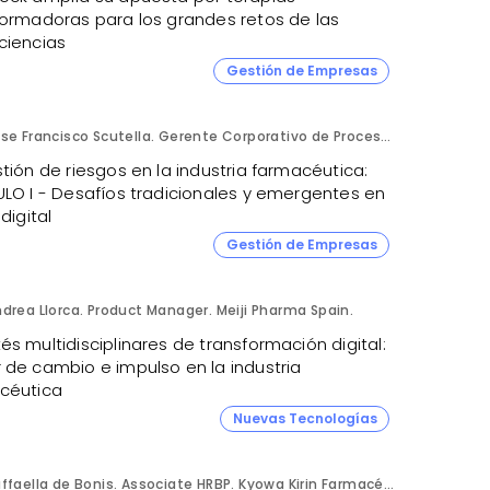
formadoras para los grandes retos de las
ciencias
4
Gestión de Empresas
Jose Francisco Scutella. Gerente Corporativo de Procesos & Control Interno. Adium Pharma.
tión de riesgos en la industria farmacéutica:
ULO I - Desafíos tradicionales y emergentes en
 digital
4
Gestión de Empresas
drea Llorca. Product Manager. Meiji Pharma Spain.
s multidisciplinares de transformación digital:
 de cambio e impulso en la industria
céutica
Nuevas Tecnologías
Raffaella de Bonis. Associate HRBP. Kyowa Kirin Farmacéutica.