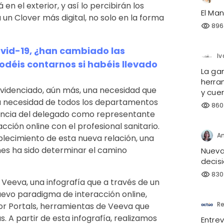
á en el exterior, y así lo percibirán los
El Man
 un Clover más digital, no solo en la forma
896
visibility
ovid-19, ¿han cambiado las
Iv
odéis contarnos si habéis llevado
La ga
herra
evidenciado, aún más, una necesidad que
y cue
 necesidad de todos los departamentos
860
visibility
stancia del delegado como representante
cción online con el profesional sanitario.
An
ablecimiento de esta nueva relación, una
ones ha sido determinar el camino
Nueva 
decisi
830
visibility
 Veeva, una infografía que a través de un
uevo paradigma de interacción online,
Re
or Portals, herramientas de Veeva que
. A partir de esta infografía, realizamos
Entre