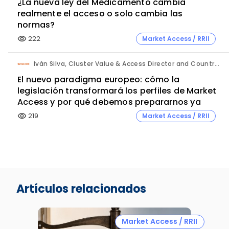
¿La nueva ley del Medicamento cambia
realmente el acceso o solo cambia las
normas?
222
Market Access / RRII
visibility
Iván Silva, Cluster Value & Access Director and Country Manager Spain y Natalia Montero, Market Access Intern. Kyowa Kirin.
El nuevo paradigma europeo: cómo la
legislación transformará los perfiles de Market
Access y por qué debemos prepararnos ya
219
Market Access / RRII
visibility
Artículos relacionados
Market Access / RRII