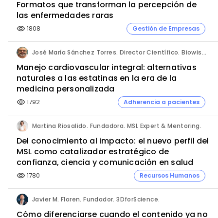
Formatos que transforman la percepción de
las enfermedades raras
1808
Gestión de Empresas
visibility
José María Sánchez Torres. Director Científico. Biowise Pharmaceuticals.
Manejo cardiovascular integral: alternativas
naturales a las estatinas en la era de la
medicina personalizada
1792
Adherencia a pacientes
visibility
Martina Riosalido. Fundadora. MSL Expert & Mentoring.
Del conocimiento al impacto: el nuevo perfil del
MSL como catalizador estratégico de
confianza, ciencia y comunicación en salud
1780
Recursos Humanos
visibility
Javier M. Floren. Fundador. 3DforScience.
Cómo diferenciarse cuando el contenido ya no