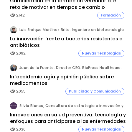
Gamificación en la formación veterinaria: el
reto de motivar en tiempos de cambio
2142
Formación
visibility
Luis Enrique Martínez Brito. Ingeniero en biotecnología, México.
La innovación frente a bacterias resistentes a
antibióticos
2092
Nuevas Tecnologías
visibility
Juan de la Fuente. Director CEO. BioPress Healthcare.
Infoepidemiología y opinión pública sobre
medicamentos
2055
Publicidad y Comunicación
visibility
Silvia Blanco, Consultora de estrategia e innovación y Ana Leal, Consultora Senior de estrategia e innovación. ANIMA.
Innovaciones en salud preventiva: tecnología y
enfoques para anticiparse a las enfermedades
2036
Nuevas Tecnologías
visibility