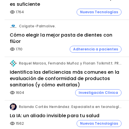
es suficiente
1764
Nuevas Tecnologías
visibility
Colgate-Palmolive.
Cómo elegir la mejor pasta de dientes con
flúor
1710
Adherencia a pacientes
visibility
Raquel Marcos, Fernando Muñoz y Florian Tolkmitt. PRO-LIANCE GLOBAL SOLUTIONS GmbH.
Identifica las deficiencias más comunes en la
evaluación de conformidad de productos
sanitarios (y cómo evitarlas)
1604
Investigación Clínica
visibility
Rolando Cortés Hernández. Especialista en tecnología e inteligencia artificial. Director Comercial. AQUÍ tu Remodelación.
La IA: un aliado invisible para tu salud
1562
Nuevas Tecnologías
visibility