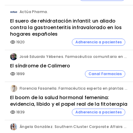
Actúa Pharma.
El suero de rehidratación infantil: un aliado
contra la gastroenteritis infravalorado en los
hogares españoles
1920
Adherencia a pacientes
visibility
José Eduardo Yébenes. Farmacéutico comunitario en Mijas (Málaga).
El síndrome de Calimero
1899
Canal Farmacias
visibility
Florencia Fasanella. Farmacéutica experta en plantas medicinales.
El boom de la salud hormonal femenina:
evidencia, libido y el papel real de la fitoterapia
1839
Adherencia a pacientes
visibility
Ángela González. Southern Cluster Corporate Affairs & Patient Partnership Director. Kyowa Kirin.