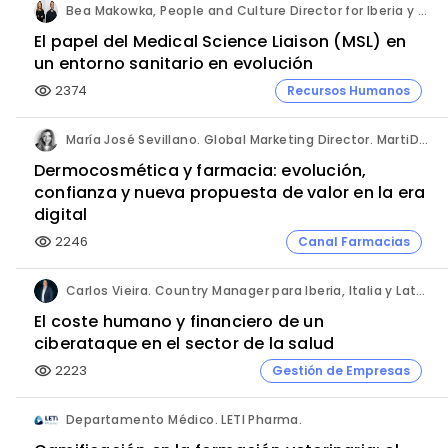
Bea Makowka, People and Culture Director for Iberia y Alberto Municio, Talent Seach Solutions Lead for Iberia. Inizio Engage.
El papel del Medical Science Liaison (MSL) en
un entorno sanitario en evolución
2374
Recursos Humanos
visibility
María José Sevillano. Global Marketing Director. MartiDerm.
Dermocosmética y farmacia: evolución,
confianza y nueva propuesta de valor en la era
digital
2246
Canal Farmacias
visibility
Carlos Vieira. Country Manager para Iberia, Italia y Latam. Hornetsecurity.
El coste humano y financiero de un
ciberataque en el sector de la salud
2223
Gestión de Empresas
visibility
Departamento Médico. LETI Pharma.