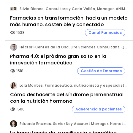
Silvia Blanco, Consultora y Carla Vallès, Manager. ANIMA.
Farmacias en transformación: hacia un modelo
más humano, sostenible y conectado
1538
Canal Farmacias
visibility
Héctor Fuentes de la Osa. Life Sciences Consultant. QbD Group.
Pharma 4.0: el próximo gran salto en la
innovación farmacéutica
1518
Gestión de Empresas
visibility
Lola Montes. Farmacéutica, nutricionista y especialista en salud hormonal y de la mujer.
Cómo deshacerte del síndrome premenstrual
con la nutrición hormonal
1506
Adherencia a pacientes
visibility
Eduardo Encinas. Senior Key Account Manager. Hornetsecurity en Iberia.
La importancia de la resiliencia cibernética