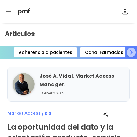
menu
Artículos
Adherencia a pacientes
Canal Farmacias
Item
1
of
José A. Vidal. Market Access
15
Manager.
13 enero 2020
Market Access / RRII
share
La oportunidad del dato y la