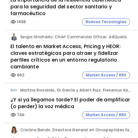
para la seguridad del sector sanitario y
farmacéutico
1498
Nuevas Tecnologías
visibility
Sergio Hinchado. Chief Commercial Officer. AdQualis.
El talento en Market Access, Pricing y HEOR:
claves estratégicas para atraer y fidelizar
perfiles críticos en un entorno regulatorio
cambiante
962
Market Access / RRII
visibility
Martina Riosalido, Eli García y Albert Ruiz. Fresenius Kabi.
¿Y si ya llegamos tarde? El poder de amplificar
(o perder) la voz médica
749
Market Access / RRII
visibility
Cristina Bando. Directora General en Oncopeptides España y Directora del Programa Executive de Market Access de Cesif.