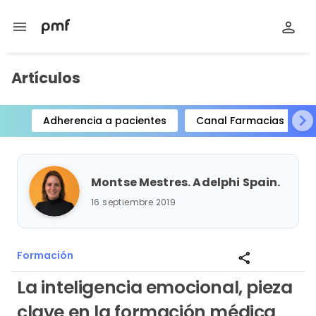
menu
Artículos
Adherencia a pacientes
Canal Farmacias
Item
1
of
Montse Mestres. Adelphi Spain.
15
16 septiembre 2019
Formación
share
La inteligencia emocional, pieza
clave en la formación médica