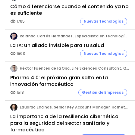
Cómo diferenciarse cuando el contenido ya no
es suficiente
1765
Nuevas Tecnologías
visibility
Rolando Cortés Hernández. Especialista en tecnología e inteligencia artificial. Director Comercial. AQUÍ tu Remodelación.
La IA: un aliado invisible para tu salud
1563
Nuevas Tecnologías
visibility
Héctor Fuentes de la Osa. Life Sciences Consultant. QbD Group.
Pharma 4.0: el próximo gran salto en la
innovación farmacéutica
1518
Gestión de Empresas
visibility
Eduardo Encinas. Senior Key Account Manager. Hornetsecurity en Iberia.
La importancia de la resiliencia cibernética
para la seguridad del sector sanitario y
farmacéutico