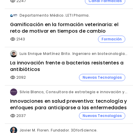
2247
Canal Farmacias
visibility
Departamento Médico. LETI Pharma.
Gamificación en la formación veterinaria: el
reto de motivar en tiempos de cambio
2143
Formación
visibility
Luis Enrique Martínez Brito. Ingeniero en biotecnología, México.
La innovación frente a bacterias resistentes a
antibióticos
2092
Nuevas Tecnologías
visibility
Silvia Blanco, Consultora de estrategia e innovación y Ana Leal, Consultora Senior de estrategia e innovación. ANIMA.
Innovaciones en salud preventiva: tecnología y
enfoques para anticiparse a las enfermedades
2037
Nuevas Tecnologías
visibility
Javier M. Floren. Fundador. 3DforScience.