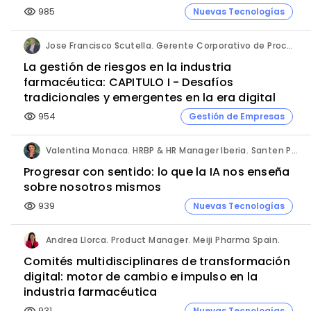
985
Nuevas Tecnologías
visibility
Jose Francisco Scutella. Gerente Corporativo de Procesos & Control Interno. Adium Pharma.
La gestión de riesgos en la industria
farmacéutica: CAPITULO I - Desafíos
tradicionales y emergentes en la era digital
954
Gestión de Empresas
visibility
Valentina Monaca. HRBP & HR Manager Iberia. Santen Pharmaceutical.
Progresar con sentido: lo que la IA nos enseña
sobre nosotros mismos
939
Nuevas Tecnologías
visibility
Andrea Llorca. Product Manager. Meiji Pharma Spain.
Comités multidisciplinares de transformación
digital: motor de cambio e impulso en la
industria farmacéutica
931
Nuevas Tecnologías