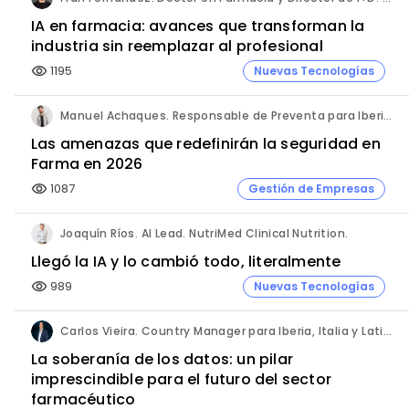
IA en farmacia: avances que transforman la
industria sin reemplazar al profesional
1195
Nuevas Tecnologías
visibility
Manuel Achaques. Responsable de Preventa para Iberia, Italia y Latinoamérica. Hornetsecurity.
Las amenazas que redefinirán la seguridad en
Farma en 2026
1087
Gestión de Empresas
visibility
Joaquín Ríos. AI Lead. NutriMed Clinical Nutrition.
Llegó la IA y lo cambió todo, literalmente
989
Nuevas Tecnologías
visibility
Carlos Vieira. Country Manager para Iberia, Italia y Latinoamérica. Hornetsecurity.
La soberanía de los datos: un pilar
imprescindible para el futuro del sector
farmacéutico