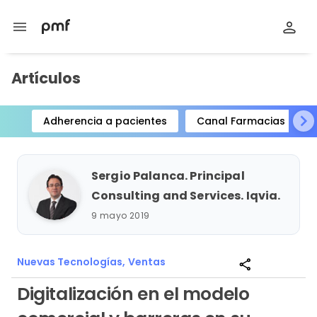
menu
Artículos
Adherencia a pacientes
Canal Farmacias
Item
1
of
Sergio Palanca. Principal
15
Consulting and Services. Iqvia.
9 mayo 2019
Nuevas Tecnologías,
Ventas
share
Digitalización en el modelo