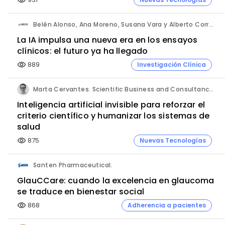
visibility
Belén Alonso, Ana Moreno, Susana Vara y Alberto Corral. Apices.
La IA impulsa una nueva era en los ensayos
clínicos: el futuro ya ha llegado
889
Investigación Clínica
visibility
Marta Cervantes. Scientific Business and Consultancy. Punta Alta.
Inteligencia artificial invisible para reforzar el
criterio científico y humanizar los sistemas de
salud
875
Nuevas Tecnologías
visibility
Santen Pharmaceutical.
GlauCCare: cuando la excelencia en glaucoma
se traduce en bienestar social
868
Adherencia a pacientes
visibility