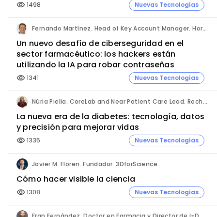
1498
Nuevas Tecnologías
visibility
Fernando Martínez. Head of Key Account Manager. Hornetsecurity.
Un nuevo desafío de ciberseguridad en el
sector farmacéutico: los hackers están
utilizando la IA para robar contraseñas
1341
Nuevas Tecnologías
visibility
Núria Piella. CoreLab and Near Patient Care Lead. Roche Diagnostics España.
La nueva era de la diabetes: tecnología, datos
y precisión para mejorar vidas
1335
Nuevas Tecnologías
visibility
Javier M. Floren. Fundador. 3DforScience.
Cómo hacer visible la ciencia
1308
Nuevas Tecnologías
visibility
Fran Fernández. Doctor en Farmacia y Director de I+D. Labiana