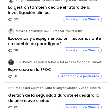
La gestión también decide el futuro de la
investigación clínica
133
Investigación Clínica
visibility
Mayra Camarasa. R&D Director. MartiDerm.
Exosomas y despigmentación: ¿estamos ante
un cambio de paradigma?
128
Investigación Clínica
visibility
Pilar Pérez. Regional & Hospital Access Manager. Sanofi.
Esperanza en la EPOC
110
Adherencia a pacientes
visibility
María del Carmen García, Mayte Alonso y José Alberto Ayala. PVpharm.
Gestión de la seguridad durante el desarrollo
de un ensayo clínico
105
Investigación Clínica
visibility