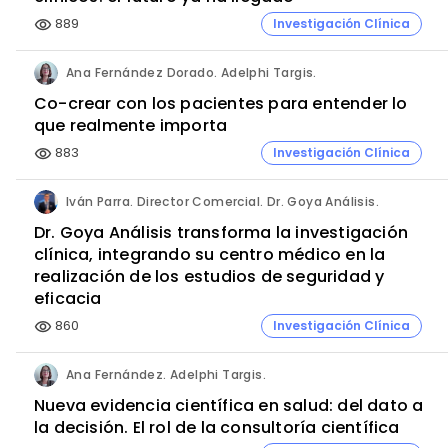
889
Investigación Clínica
visibility
Ana Fernández Dorado. Adelphi Targis.
Co-crear con los pacientes para entender lo
que realmente importa
883
Investigación Clínica
visibility
Iván Parra. Director Comercial. Dr. Goya Análisis.
Dr. Goya Análisis transforma la investigación
clínica, integrando su centro médico en la
realización de los estudios de seguridad y
eficacia
860
Investigación Clínica
visibility
Ana Fernández. Adelphi Targis.
Nueva evidencia científica en salud: del dato a
la decisión. El rol de la consultoría científica