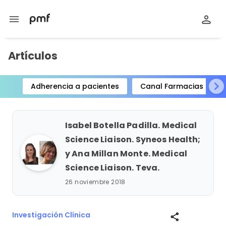
menu
Artículos
Adherencia a pacientes
Canal Farmacias
Item
1
of
Isabel Botella Padilla. Medical
15
Science Liaison. Syneos Health;
y Ana Millan Monte. Medical
Science Liaison. Teva.
26 noviembre 2018
Investigación Clínica
share