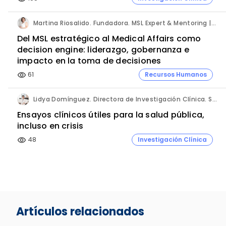
Martina Riosalido. Fundadora. MSL Expert & Mentoring | Método MARIPOSA.
Del MSL estratégico al Medical Affairs como
decision engine: liderazgo, gobernanza e
impacto en la toma de decisiones
61
Recursos Humanos
visibility
Lidya Domínguez. Directora de Investigación Clínica. Sermes CRO.
Ensayos clínicos útiles para la salud pública,
incluso en crisis
48
Investigación Clínica
visibility
Artículos relacionados