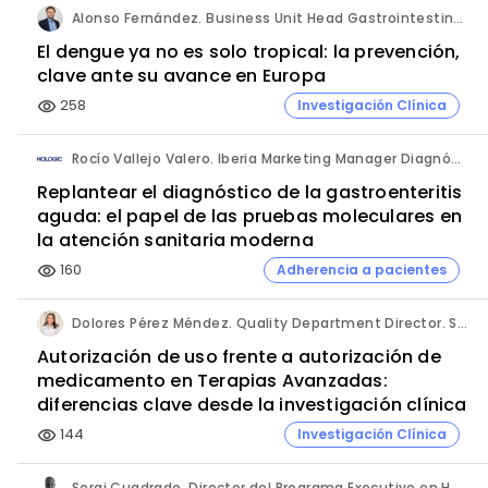
Alonso Fernández. Business Unit Head Gastrointestinal & Vaccines. Takeda España.
El dengue ya no es solo tropical: la prevención,
clave ante su avance en Europa
258
Investigación Clínica
visibility
Rocío Vallejo Valero. Iberia Marketing Manager Diagnóstico. Hologic.
Replantear el diagnóstico de la gastroenteritis
aguda: el papel de las pruebas moleculares en
la atención sanitaria moderna
160
Adherencia a pacientes
visibility
Dolores Pérez Méndez. Quality Department Director. Sermes CRO.
Autorización de uso frente a autorización de
medicamento en Terapias Avanzadas:
diferencias clave desde la investigación clínica
144
Investigación Clínica
visibility
Sergi Cuadrado. Director del Programa Executive en Habilidades Directivas y Gestión en Investigación Clínica e Innovación Sanitaria (Cesif).