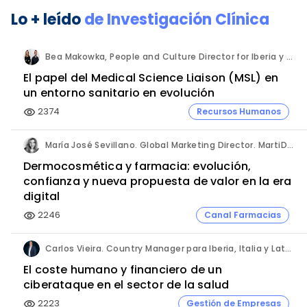
Lo + leído
de
Investigación Clínica
Bea Makowka, People and Culture Director for Iberia y Alberto Municio, Talent Seach Solutions Lead for Iberia. Inizio Engage.
El papel del Medical Science Liaison (MSL) en
un entorno sanitario en evolución
2374
Recursos Humanos
visibility
María José Sevillano. Global Marketing Director. MartiDerm.
Dermocosmética y farmacia: evolución,
confianza y nueva propuesta de valor en la era
digital
2246
Canal Farmacias
visibility
Carlos Vieira. Country Manager para Iberia, Italia y Latam. Hornetsecurity.
El coste humano y financiero de un
ciberataque en el sector de la salud
2223
Gestión de Empresas
visibility