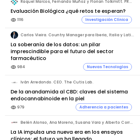
Raquel Marcos, Fernando Muñoz y Florian Tolkmitt. PRO-LIANCE GLOBAL SOLUTIONS GmbH.
Evaluación Biológica ¿qué retos te esperan?
1116
Investigación Clínica
visibility
Carlos Vieira. Country Manager para Iberia, Italia y Latinoamérica. Hornetsecurity.
La soberanía de los datos: un pilar
imprescindible para el futuro del sector
farmacéutico
984
Nuevas Tecnologías
visibility
Iván Arredondo. CEO. The Cutis Lab.
De la anandamida al CBD: claves del sistema
endocannabinoide en la piel
979
Adherencia a pacientes
visibility
Belén Alonso, Ana Moreno, Susana Vara y Alberto Corral. Apices.
La IA impulsa una nueva era en los ensayos
clínicos: el futuro ya ha llegado