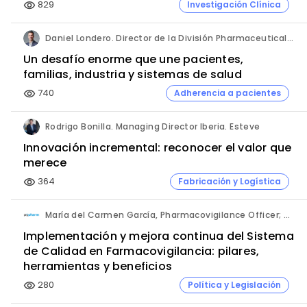
829
Investigación Clínica
visibility
Daniel Londero. Director de la División Pharmaceuticals. Bayer de México.
Un desafío enorme que une pacientes,
familias, industria y sistemas de salud
740
Adherencia a pacientes
visibility
Rodrigo Bonilla. Managing Director Iberia. Esteve
Innovación incremental: reconocer el valor que
merece
364
Fabricación y Logística
visibility
María del Carmen García, Pharmacovigilance Officer; Mayte Alonso, Head of Operations; y José Alberto Ayala, CEO. PVpharm.
Implementación y mejora continua del Sistema
de Calidad en Farmacovigilancia: pilares,
herramientas y beneficios
280
Política y Legislación
visibility