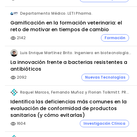
Departamento Médico. LETI Pharma.
Gamificación en la formación veterinaria: el
reto de motivar en tiempos de cambio
2142
Formación
visibility
Luis Enrique Martínez Brito. Ingeniero en biotecnología, México.
La innovación frente a bacterias resistentes a
antibióticos
2092
Nuevas Tecnologías
visibility
Raquel Marcos, Fernando Muñoz y Florian Tolkmitt. PRO-LIANCE GLOBAL SOLUTIONS GmbH.
Identifica las deficiencias más comunes en la
evaluación de conformidad de productos
sanitarios (y cómo evitarlas)
1604
Investigación Clínica
visibility