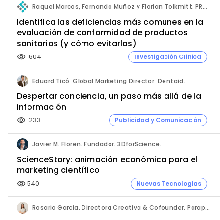
Raquel Marcos, Fernando Muñoz y Florian Tolkmitt. PRO-LIANCE GLOBAL SOLUTIONS GmbH.
Identifica las deficiencias más comunes en la
evaluación de conformidad de productos
sanitarios (y cómo evitarlas)
1604
Investigación Clínica
visibility
Eduard Ticó. Global Marketing Director. Dentaid.
Despertar conciencia, un paso más allá de la
información
1233
Publicidad y Comunicación
visibility
Javier M. Floren. Fundador. 3DforScience.
ScienceStory: animación económica para el
marketing científico
540
Nuevas Tecnologías
visibility
Rosario Garcia. Directora Creativa & Cofounder. Paraphernalia.