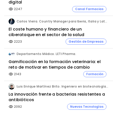
digital
2247
Canal Farmacias
visibility
Carlos Vieira. Country Manager para Iberia, Italia y Latam. Hornetsecurity.
El coste humano y financiero de un
ciberataque en el sector de la salud
2223
Gestión de Empresas
visibility
Departamento Médico. LETI Pharma.
Gamificación en la formación veterinaria: el
reto de motivar en tiempos de cambio
2143
Formación
visibility
Luis Enrique Martínez Brito. Ingeniero en biotecnología, México.
La innovación frente a bacterias resistentes a
antibióticos
2092
Nuevas Tecnologías
visibility