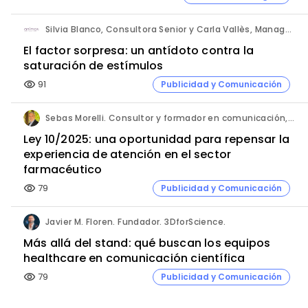
Silvia Blanco, Consultora Senior y Carla Vallès, Manager Senior. ANIMA.
El factor sorpresa: un antídoto contra la
saturación de estímulos
91
Publicidad y Comunicación
visibility
Sebas Morelli. Consultor y formador en comunicación, atención al cliente, liderazgo y ventas.
Ley 10/2025: una oportunidad para repensar la
experiencia de atención en el sector
farmacéutico
79
Publicidad y Comunicación
visibility
Javier M. Floren. Fundador. 3DforScience.
Más allá del stand: qué buscan los equipos
healthcare en comunicación científica
79
Publicidad y Comunicación
visibility