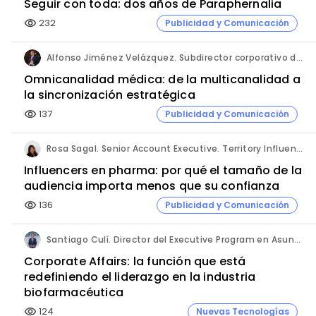
Seguir con toda: dos años de Paraphernalia
232
Publicidad y Comunicación
visibility
Alfonso Jiménez Velázquez. Subdirector corporativo de Marketing y Publicidad. Grupo Ultra Laboratorios.
Omnicanalidad médica: de la multicanalidad a
la sincronización estratégica
137
Publicidad y Comunicación
visibility
Rosa Sagal. Senior Account Executive. Territory Influence.
Influencers en pharma: por qué el tamaño de la
audiencia importa menos que su confianza
136
Publicidad y Comunicación
visibility
Santiago Culí. Director del Executive Program en Asuntos Públicos y Comunicación en la Industria Farmacéutica de Cesif.
Corporate Affairs: la función que está
redefiniendo el liderazgo en la industria
biofarmacéutica
124
Nuevas Tecnologías
visibility