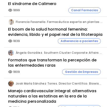
El síndrome de Calimero
1899
Canal Farmacias
visibility
Florencia Fasanella. Farmacéutica experta en plantas medicinales.
El boom de la salud hormonal femenina:
evidencia, libido y el papel real de la fitoterapia
1839
Adherencia a pacientes
visibility
Ángela González. Southern Cluster Corporate Affairs & Patient Partnership Director. Kyowa Kirin.
Formatos que transforman la percepción de
las enfermedades raras
1809
Gestión de Empresas
visibility
José María Sánchez Torres. Director Científico. Biowise Pharmaceuticals.
Manejo cardiovascular integral: alternativas
naturales a las estatinas en la era de la
medicina personalizada