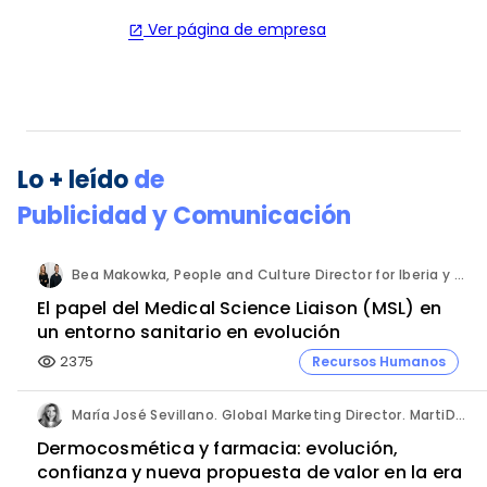
Ver página de empresa
open_in_new
Lo + leído
de
Publicidad y Comunicación
Bea Makowka, People and Culture Director for Iberia y Alberto Municio, Talent Seach Solutions Lead for Iberia. Inizio Engage.
El papel del Medical Science Liaison (MSL) en
un entorno sanitario en evolución
2375
Recursos Humanos
visibility
María José Sevillano. Global Marketing Director. MartiDerm.
Dermocosmética y farmacia: evolución,
confianza y nueva propuesta de valor en la era