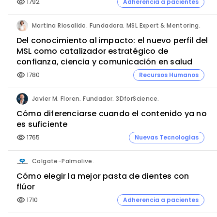
1792
Adherencia a pacientes
visibility
Martina Riosalido. Fundadora. MSL Expert & Mentoring.
Del conocimiento al impacto: el nuevo perfil del
MSL como catalizador estratégico de
confianza, ciencia y comunicación en salud
1780
Recursos Humanos
visibility
Javier M. Floren. Fundador. 3DforScience.
Cómo diferenciarse cuando el contenido ya no
es suficiente
1765
Nuevas Tecnologías
visibility
Colgate-Palmolive.
Cómo elegir la mejor pasta de dientes con
flúor
1710
Adherencia a pacientes
visibility