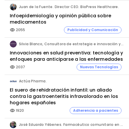
Juan de la Fuente. Director CEO. BioPress Healthcare.
Infoepidemiología y opinión pública sobre
medicamentos
2055
Publicidad y Comunicación
visibility
Silvia Blanco, Consultora de estrategia e innovación y Ana Leal, Consultora Senior de estrategia e innovación. ANIMA.
Innovaciones en salud preventiva: tecnología y
enfoques para anticiparse a las enfermedades
2037
Nuevas Tecnologías
visibility
Actúa Pharma.
El suero de rehidratación infantil: un aliado
contra la gastroenteritis infravalorado en los
hogares españoles
1920
Adherencia a pacientes
visibility
José Eduardo Yébenes. Farmacéutico comunitario en Mijas (Málaga).