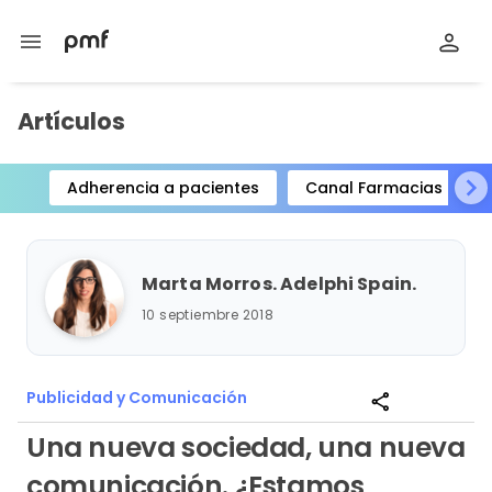
menu
Artículos
Adherencia a pacientes
Canal Farmacias
Item
1
of
Marta Morros. Adelphi Spain.
15
10 septiembre 2018
Publicidad y Comunicación
share
Una nueva sociedad, una nueva
comunicación. ¿Estamos