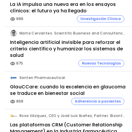
La IA impulsa una nueva era en los ensayos
clínicos: el futuro ya ha llegado
888
Investigación Clínica
visibility
Marta Cervantes. Scientific Business and Consultancy. Punta Alta.
Inteligencia artificial invisible para reforzar el
criterio científico y humanizar los sistemas de
salud
875
Nuevas Tecnologías
visibility
Santen Pharmaceutical.
GlauCCare: cuando la excelencia en glaucoma
se traduce en bienestar social
868
Adherencia a pacientes
visibility
Rosa Vázquez, CEO y José Luis Ibañez, Partner. Bizontop Group, SL.
Las plataformas CRM (Customer Relationship
Management) en la Industria Farmacéutica