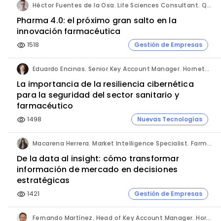
Héctor Fuentes de la Osa. Life Sciences Consultant. QbD Group.
Pharma 4.0: el próximo gran salto en la
innovación farmacéutica
1518
Gestión de Empresas
visibility
Eduardo Encinas. Senior Key Account Manager. Hornetsecurity en Iberia.
La importancia de la resiliencia cibernética
para la seguridad del sector sanitario y
farmacéutico
1498
Nuevas Tecnologías
visibility
Macarena Herrera. Market Intelligence Specialist. Farmaprojects (Polpharma Group).
De la data al insight: cómo transformar
información de mercado en decisiones
estratégicas
1421
Gestión de Empresas
visibility
Fernando Martínez. Head of Key Account Manager. Hornetsecurity.