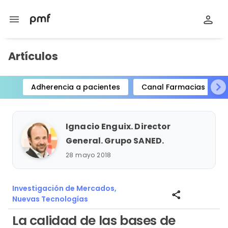
menu
Artículos
Adherencia a pacientes
Canal Farmacias
Item
1
of
Ignacio Enguix. Director
15
General. Grupo SANED.
28 mayo 2018
Investigación de Mercados,
share
Nuevas Tecnologías
La calidad de las bases de