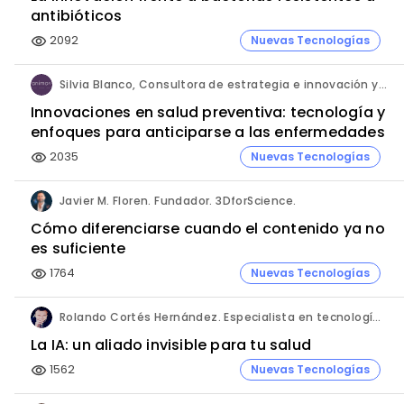
antibióticos
2092
Nuevas Tecnologías
visibility
Silvia Blanco, Consultora de estrategia e innovación y Ana Leal, Consultora Senior de estrategia e innovación. ANIMA.
Innovaciones en salud preventiva: tecnología y
enfoques para anticiparse a las enfermedades
2035
Nuevas Tecnologías
visibility
Javier M. Floren. Fundador. 3DforScience.
Cómo diferenciarse cuando el contenido ya no
es suficiente
1764
Nuevas Tecnologías
visibility
Rolando Cortés Hernández. Especialista en tecnología e inteligencia artificial. Director Comercial. AQUÍ tu Remodelación.
La IA: un aliado invisible para tu salud
1562
Nuevas Tecnologías
visibility