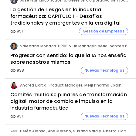
Jose Francisco Scutella. Gerente Corporativo de Procesos & Control Interno. Adium Pharma.
La gestión de riesgos en la industria
farmacéutica: CAPITULO I - Desafíos
tradicionales y emergentes en la era digital
951
Gestión de Empresas
visibility
Valentina Monaca. HRBP & HR Manager Iberia. Santen Pharmaceutical.
Progresar con sentido: lo que la IA nos enseña
sobre nosotros mismos
938
Nuevas Tecnologías
visibility
Andrea Llorca. Product Manager. Meiji Pharma Spain.
Comités multidisciplinares de transformación
digital: motor de cambio e impulso en la
industria farmacéutica
931
Nuevas Tecnologías
visibility
Belén Alonso, Ana Moreno, Susana Vara y Alberto Corral. Apices.