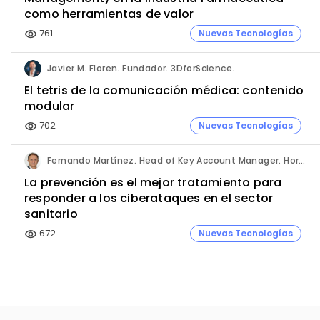
como herramientas de valor
761
Nuevas Tecnologías
visibility
Javier M. Floren. Fundador. 3DforScience.
El tetris de la comunicación médica: contenido
modular
702
Nuevas Tecnologías
visibility
Fernando Martínez. Head of Key Account Manager. Hornetsecurity.
La prevención es el mejor tratamiento para
responder a los ciberataques en el sector
sanitario
672
Nuevas Tecnologías
visibility