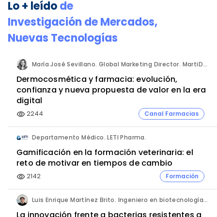
Lo + leído
de
Investigación de Mercados
,
Nuevas Tecnologías
María José Sevillano. Global Marketing Director. MartiDerm.
Dermocosmética y farmacia: evolución,
confianza y nueva propuesta de valor en la era
digital
2244
Canal Farmacias
visibility
Departamento Médico. LETI Pharma.
Gamificación en la formación veterinaria: el
reto de motivar en tiempos de cambio
2142
Formación
visibility
Luis Enrique Martínez Brito. Ingeniero en biotecnología, México.
La innovación frente a bacterias resistentes a