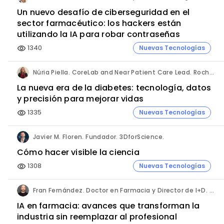
Un nuevo desafío de ciberseguridad en el
sector farmacéutico: los hackers están
utilizando la IA para robar contraseñas
1340
Nuevas Tecnologías
visibility
Núria Piella. CoreLab and Near Patient Care Lead. Roche Diagnostics España.
La nueva era de la diabetes: tecnología, datos
y precisión para mejorar vidas
1335
Nuevas Tecnologías
visibility
Javier M. Floren. Fundador. 3DforScience.
Cómo hacer visible la ciencia
1308
Nuevas Tecnologías
visibility
Fran Fernández. Doctor en Farmacia y Director de I+D. Labiana
IA en farmacia: avances que transforman la
industria sin reemplazar al profesional