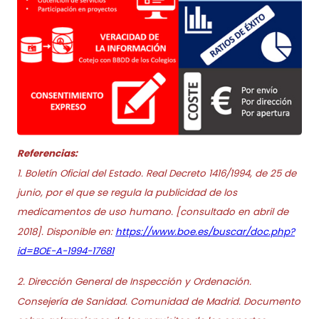
Referencias:
1. Boletín Oficial del Estado. Real Decreto 1416/1994, de 25 de
junio, por el que se regula la publicidad de los
medicamentos de uso humano. [consultado en abril de
2018]. Disponible en:
https://www.boe.es/buscar/doc.php?
id=BOE-A-1994-17681
2. Dirección General de Inspección y Ordenación.
Consejería de Sanidad. Comunidad de Madrid. Documento