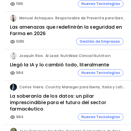
1195
Nuevas Tecnologías
visibility
Manuel Achaques. Responsable de Preventa para Iberia, Italia y Latinoamérica. Hornetsecurity.
Las amenazas que redefinirán la seguridad en
Farma en 2026
1085
Gestión de Empresas
visibility
Joaquín Ríos. AI Lead. NutriMed Clinical Nutrition.
Llegó la IA y lo cambió todo, literalmente
984
Nuevas Tecnologías
visibility
Carlos Vieira. Country Manager para Iberia, Italia y Latinoamérica. Hornetsecurity.
La soberanía de los datos: un pilar
imprescindible para el futuro del sector
farmacéutico
984
Nuevas Tecnologías
visibility