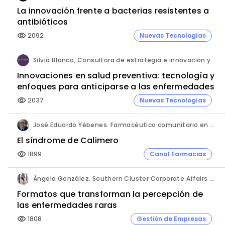
La innovación frente a bacterias resistentes a
antibióticos
2092
Nuevas Tecnologías
visibility
Silvia Blanco, Consultora de estrategia e innovación y Ana Leal, Consultora Senior de estrategia e innovación. ANIMA.
Innovaciones en salud preventiva: tecnología y
enfoques para anticiparse a las enfermedades
2037
Nuevas Tecnologías
visibility
José Eduardo Yébenes. Farmacéutico comunitario en Mijas (Málaga).
El síndrome de Calimero
1899
Canal Farmacias
visibility
Ángela González. Southern Cluster Corporate Affairs & Patient Partnership Director. Kyowa Kirin.
Formatos que transforman la percepción de
las enfermedades raras
1808
Gestión de Empresas
visibility