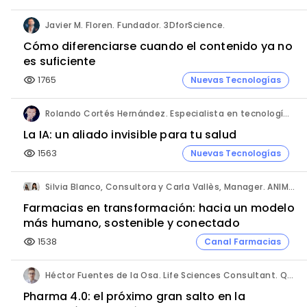
Javier M. Floren. Fundador. 3DforScience.
Cómo diferenciarse cuando el contenido ya no
es suficiente
1765
Nuevas Tecnologías
visibility
Rolando Cortés Hernández. Especialista en tecnología e inteligencia artificial. Director Comercial. AQUÍ tu Remodelación.
La IA: un aliado invisible para tu salud
1563
Nuevas Tecnologías
visibility
Silvia Blanco, Consultora y Carla Vallès, Manager. ANIMA.
Farmacias en transformación: hacia un modelo
más humano, sostenible y conectado
1538
Canal Farmacias
visibility
Héctor Fuentes de la Osa. Life Sciences Consultant. QbD Group.
Pharma 4.0: el próximo gran salto en la