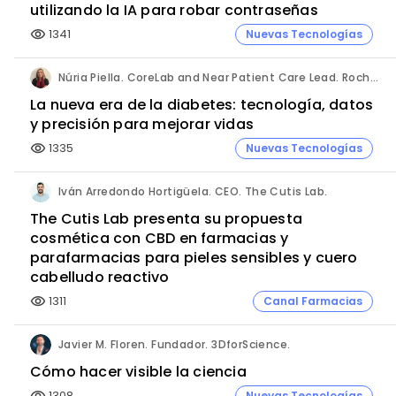
utilizando la IA para robar contraseñas
1341
Nuevas Tecnologías
visibility
Núria Piella. CoreLab and Near Patient Care Lead. Roche Diagnostics España.
La nueva era de la diabetes: tecnología, datos
y precisión para mejorar vidas
1335
Nuevas Tecnologías
visibility
Iván Arredondo Hortigüela. CEO. The Cutis Lab.
The Cutis Lab presenta su propuesta
cosmética con CBD en farmacias y
parafarmacias para pieles sensibles y cuero
cabelludo reactivo
1311
Canal Farmacias
visibility
Javier M. Floren. Fundador. 3DforScience.
Cómo hacer visible la ciencia
1308
Nuevas Tecnologías