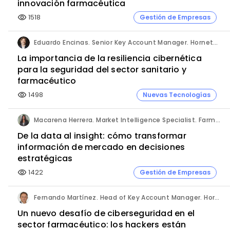
innovación farmacéutica
1518
Gestión de Empresas
visibility
Eduardo Encinas. Senior Key Account Manager. Hornetsecurity en Iberia.
La importancia de la resiliencia cibernética
para la seguridad del sector sanitario y
farmacéutico
1498
Nuevas Tecnologías
visibility
Macarena Herrera. Market Intelligence Specialist. Farmaprojects (Polpharma Group).
De la data al insight: cómo transformar
información de mercado en decisiones
estratégicas
1422
Gestión de Empresas
visibility
Fernando Martínez. Head of Key Account Manager. Hornetsecurity.
Un nuevo desafío de ciberseguridad en el
sector farmacéutico: los hackers están