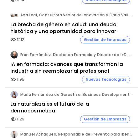
visibility
Ana Leal, Consultora Senior de Innovación y Carla Vallès, Manager. ANIMA.
La brecha de género en salud: una deuda
histórica y una oportunidad para innovar
1212
Gestión de Empresas
visibility
Fran Fernández. Doctor en Farmacia y Director de I+D. Labiana
IA en farmacia: avances que transforman la
industria sin reemplazar al profesional
1195
Nuevas Tecnologías
visibility
María Fernández de Gorostiza. Business Development & Sustainable Transformation Director. L'Oréal Dermatological Beauty.
La naturaleza es el futuro de la
dermocosmética
1129
Gestión de Empresas
visibility
Manuel Achaques. Responsable de Preventa para Iberia, Italia y Latinoamérica. Hornetsecurity.