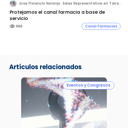
Jose Florencio Naranjo. Sales Representative en Tarragona.
Protejamos el canal farmacia a base de
servicio
986
Canal Farmacias
visibility
Artículos relacionados
Eventos y Congresos