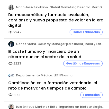
María José Sevillano. Global Marketing Director. MartiDerm.
Dermocosmética y farmacia: evolución,
confianza y nueva propuesta de valor en la era
digital
2247
Canal Farmacias
visibility
Carlos Vieira. Country Manager para Iberia, Italia y Latam. Hornetsecurity.
El coste humano y financiero de un
ciberataque en el sector de la salud
2223
Gestión de Empresas
visibility
Departamento Médico. LETI Pharma.
Gamificación en la formación veterinaria: el
reto de motivar en tiempos de cambio
2143
Formación
visibility
Luis Enrique Martínez Brito. Ingeniero en biotecnología, México.