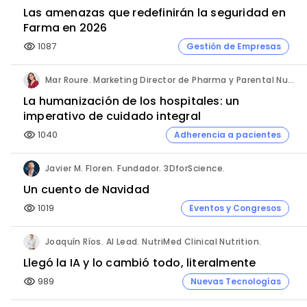
Las amenazas que redefinirán la seguridad en
Farma en 2026
1087
Gestión de Empresas
visibility
Mar Roure. Marketing Director de Pharma y Parental Nutrition. Fresenius Kabi España.
La humanización de los hospitales: un
imperativo de cuidado integral
1040
Adherencia a pacientes
visibility
Javier M. Floren. Fundador. 3DforScience.
Un cuento de Navidad
1019
Eventos y Congresos
visibility
Joaquín Ríos. AI Lead. NutriMed Clinical Nutrition.
Llegó la IA y lo cambió todo, literalmente
989
Nuevas Tecnologías
visibility