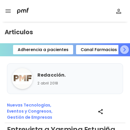
menu
Artículos
Adherencia a pacientes
Canal Farmacias
Item
1
of
Redacción.
15
2 abril 2018
Nuevas Tecnologías,
Eventos y Congresos,
share
Gestión de Empresas
Entrevista a Yasmina Estupiña,