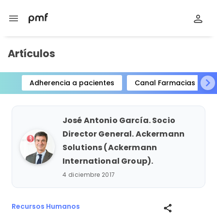
menu
Artículos
Adherencia a pacientes
Canal Farmacias
Item
1
of
José Antonio García. Socio
15
Director General. Ackermann
Solutions (Ackermann
International Group).
4 diciembre 2017
Recursos Humanos
share