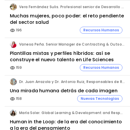
Vera Fernández Sulis. Profesional senior de Desarrollo de Negocio y Alliance Management en la industria farmacéutica.
Muchas mujeres, poco poder: el reto pendiente
del sector salud
196
Recursos Humanos
visibility
Vanesa Peña. Senior Manager de Contracting & Outsourcing Services. Hays España.
Plantillas mixtas y perfiles híbridos: así se
construye el nuevo talento en Life Sciences
159
Recursos Humanos
visibility
Dr. Juan Arrazola y Dr. Antonio Ruiz, Responsables de Resonancia Magnética abierta. Hospital Universitario Vithas Madrid Aravaca.
Una mirada humana detrás de cada imagen
158
Nuevas Tecnologías
visibility
María Soler. Global Learning & Development and Responsible of Spain & Portugal. Roche.
Human in the Loop: de la era del conocimiento
a la era del pensamiento