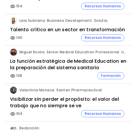
154
Recursos Humanos
visibility
Laia Subirana. Business Development. Solutia.
Talento crítico en un sector en transformación
140
Recursos Humanos
visibility
Miguel Rovira. Senior Medical Education Professional. Lilly.
La función estratégica de Medical Education en
la preparación del sistema sanitario
138
Formación
visibility
Valentina Monaca. Santen Pharmaceutical.
Visibilizar sin perder el propósito: el valor del
trabajo que no siempre se ve
104
Recursos Humanos
visibility
Redacción.