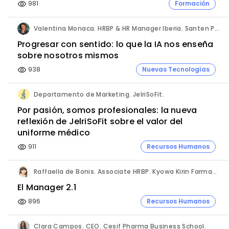
981
Formación
visibility
Valentina Monaca. HRBP & HR Manager Iberia. Santen Pharmaceutical.
Progresar con sentido: lo que la IA nos enseña
sobre nosotros mismos
938
Nuevas Tecnologías
visibility
Departamento de Marketing. JelriSoFit.
Por pasión, somos profesionales: la nueva
reflexión de JelriSoFit sobre el valor del
uniforme médico
911
Recursos Humanos
visibility
Raffaella de Bonis. Associate HRBP. Kyowa Kirin Farmacéutica.
El Manager 2.1
896
Recursos Humanos
visibility
Clara Campos. CEO. Cesif Pharma Business School.