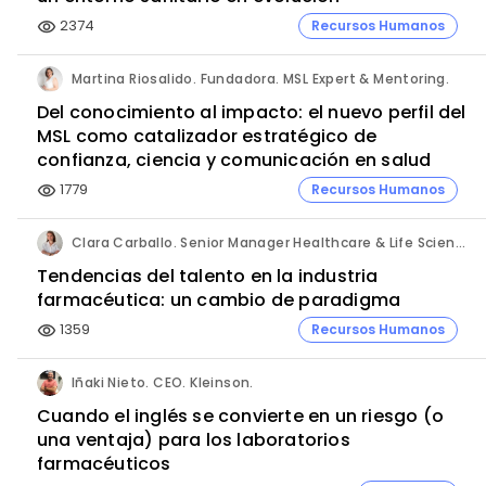
2374
Recursos Humanos
visibility
Martina Riosalido. Fundadora. MSL Expert & Mentoring.
Del conocimiento al impacto: el nuevo perfil del
MSL como catalizador estratégico de
confianza, ciencia y comunicación en salud
1779
Recursos Humanos
visibility
Clara Carballo. Senior Manager Healthcare & Life Science. Michael Page.
Tendencias del talento en la industria
farmacéutica: un cambio de paradigma
1359
Recursos Humanos
visibility
Iñaki Nieto. CEO. Kleinson.
Cuando el inglés se convierte en un riesgo (o
una ventaja) para los laboratorios
farmacéuticos