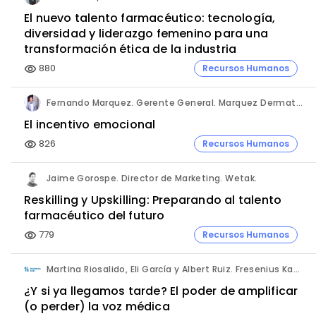
El nuevo talento farmacéutico: tecnología,
diversidad y liderazgo femenino para una
transformación ética de la industria
880
Recursos Humanos
visibility
Fernando Marquez. Gerente General. Marquez Dermatológica, La Paz - Bolivia.
El incentivo emocional
826
Recursos Humanos
visibility
Jaime Gorospe. Director de Marketing. Wetak.
Reskilling y Upskilling: Preparando al talento
farmacéutico del futuro
779
Recursos Humanos
visibility
Martina Riosalido, Eli García y Albert Ruiz. Fresenius Kabi.
¿Y si ya llegamos tarde? El poder de amplificar
(o perder) la voz médica