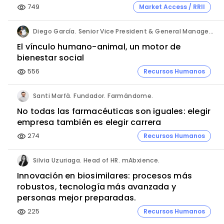
749
Market Access / RRII
visibility
Diego García. Senior Vice President & General Manager Southern Europe Cluster. Zoetis.
El vínculo humano-animal, un motor de
bienestar social
556
Recursos Humanos
visibility
Santi Marfà. Fundador. Farmándome.
No todas las farmacéuticas son iguales: elegir
empresa también es elegir carrera
274
Recursos Humanos
visibility
Silvia Uzuriaga. Head of HR. mAbxience.
Innovación en biosimilares: procesos más
robustos, tecnología más avanzada y
personas mejor preparadas.
225
Recursos Humanos
visibility