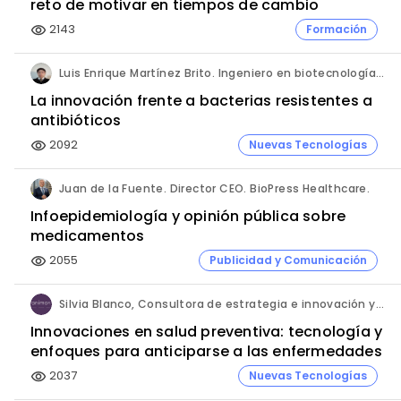
reto de motivar en tiempos de cambio
2143
Formación
visibility
Luis Enrique Martínez Brito. Ingeniero en biotecnología, México.
La innovación frente a bacterias resistentes a
antibióticos
2092
Nuevas Tecnologías
visibility
Juan de la Fuente. Director CEO. BioPress Healthcare.
Infoepidemiología y opinión pública sobre
medicamentos
2055
Publicidad y Comunicación
visibility
Silvia Blanco, Consultora de estrategia e innovación y Ana Leal, Consultora Senior de estrategia e innovación. ANIMA.
Innovaciones en salud preventiva: tecnología y
enfoques para anticiparse a las enfermedades
2037
Nuevas Tecnologías
visibility