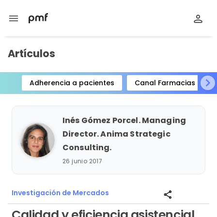
menu
Artículos
Adherencia a pacientes
Canal Farmacias
Item
1
of
Inés Gómez Porcel. Managing
15
Director. Anima Strategic
Consulting.
26 junio 2017
Investigación de Mercados
share
Calidad y eficiencia asistencial,