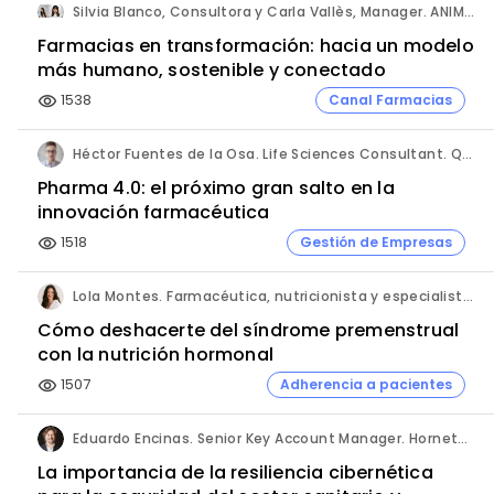
Silvia Blanco, Consultora y Carla Vallès, Manager. ANIMA.
Farmacias en transformación: hacia un modelo
más humano, sostenible y conectado
1538
Canal Farmacias
visibility
Héctor Fuentes de la Osa. Life Sciences Consultant. QbD Group.
Pharma 4.0: el próximo gran salto en la
innovación farmacéutica
1518
Gestión de Empresas
visibility
Lola Montes. Farmacéutica, nutricionista y especialista en salud hormonal y de la mujer.
Cómo deshacerte del síndrome premenstrual
con la nutrición hormonal
1507
Adherencia a pacientes
visibility
Eduardo Encinas. Senior Key Account Manager. Hornetsecurity en Iberia.
La importancia de la resiliencia cibernética