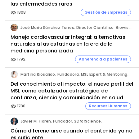
las enfermedades raras
1808
Gestión de Empresas
visibility
José María Sánchez Torres. Director Científico. Biowise Pharmaceuticals.
Manejo cardiovascular integral: alternativas
naturales a las estatinas en la era de la
medicina personalizada
1792
Adherencia a pacientes
visibility
Martina Riosalido. Fundadora. MSL Expert & Mentoring.
Del conocimiento al impacto: el nuevo perfil del
MSL como catalizador estratégico de
confianza, ciencia y comunicación en salud
1780
Recursos Humanos
visibility
Javier M. Floren. Fundador. 3DforScience.
Cómo diferenciarse cuando el contenido ya no
es suficiente