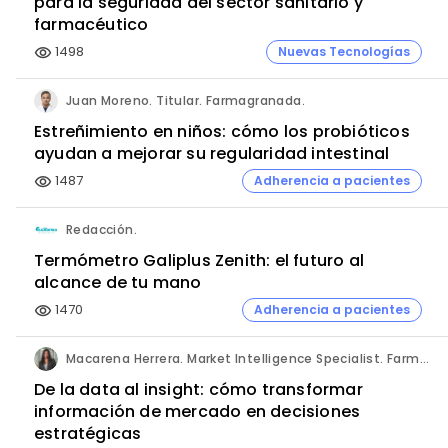
para la seguridad del sector sanitario y
farmacéutico
1498
Nuevas Tecnologías
visibility
Juan Moreno. Titular. Farmagranada.
Estreñimiento en niños: cómo los probióticos
ayudan a mejorar su regularidad intestinal
1487
Adherencia a pacientes
visibility
Redacción.
Termómetro Galiplus Zenith: el futuro al
alcance de tu mano
1470
Adherencia a pacientes
visibility
Macarena Herrera. Market Intelligence Specialist. Farmaprojects (Polpharma Group).
De la data al insight: cómo transformar
información de mercado en decisiones
estratégicas