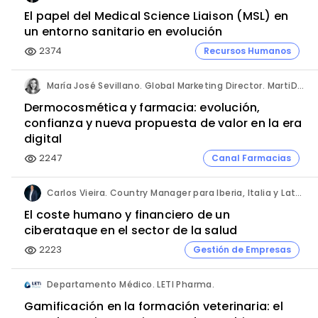
El papel del Medical Science Liaison (MSL) en
un entorno sanitario en evolución
2374
Recursos Humanos
visibility
María José Sevillano. Global Marketing Director. MartiDerm.
Dermocosmética y farmacia: evolución,
confianza y nueva propuesta de valor en la era
digital
2247
Canal Farmacias
visibility
Carlos Vieira. Country Manager para Iberia, Italia y Latam. Hornetsecurity.
El coste humano y financiero de un
ciberataque en el sector de la salud
2223
Gestión de Empresas
visibility
Departamento Médico. LETI Pharma.
Gamificación en la formación veterinaria: el