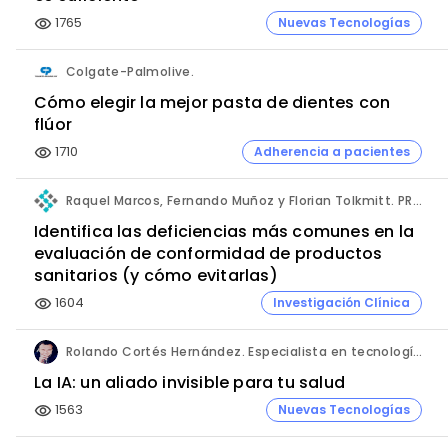
1765
Nuevas Tecnologías
visibility
Colgate-Palmolive.
Cómo elegir la mejor pasta de dientes con
flúor
1710
Adherencia a pacientes
visibility
Raquel Marcos, Fernando Muñoz y Florian Tolkmitt. PRO-LIANCE GLOBAL SOLUTIONS GmbH.
Identifica las deficiencias más comunes en la
evaluación de conformidad de productos
sanitarios (y cómo evitarlas)
1604
Investigación Clínica
visibility
Rolando Cortés Hernández. Especialista en tecnología e inteligencia artificial. Director Comercial. AQUÍ tu Remodelación.
La IA: un aliado invisible para tu salud
1563
Nuevas Tecnologías
visibility