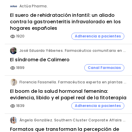
Actúa Pharma.
El suero de rehidratación infantil: un aliado
contra la gastroenteritis infravalorado en los
hogares españoles
1920
Adherencia a pacientes
visibility
José Eduardo Yébenes. Farmacéutico comunitario en Mijas (Málaga).
El síndrome de Calimero
1899
Canal Farmacias
visibility
Florencia Fasanella. Farmacéutica experta en plantas medicinales.
El boom de la salud hormonal femenina:
evidencia, libido y el papel real de la fitoterapia
1839
Adherencia a pacientes
visibility
Ángela González. Southern Cluster Corporate Affairs & Patient Partnership Director. Kyowa Kirin.
Formatos que transforman la percepción de