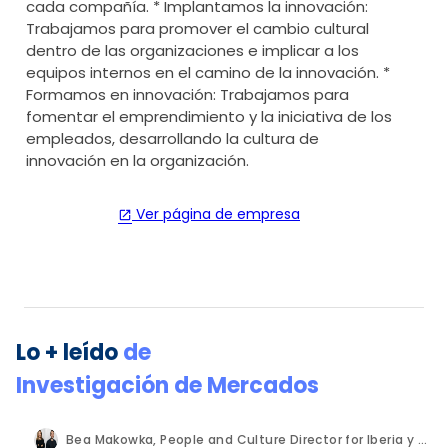
cada compañía. * Implantamos la innovación:
Trabajamos para promover el cambio cultural
dentro de las organizaciones e implicar a los
equipos internos en el camino de la innovación. *
Formamos en innovación: Trabajamos para
fomentar el emprendimiento y la iniciativa de los
empleados, desarrollando la cultura de
innovación en la organización.
Ver página de empresa
open_in_new
Lo + leído
de
Investigación de Mercados
Bea Makowka, People and Culture Director for Iberia y Alberto Municio, Talent Seach Solutions Lead for Iberia. Inizio Engage.