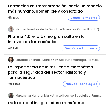
Farmacias en transformación: hacia un modelo
más humano, sostenible y conectado
1537
Canal Farmacias
visibility
Héctor Fuentes de la Osa. Life Sciences Consultant. QbD Group.
Pharma 4.0: el próximo gran salto en la
innovación farmacéutica
1518
Gestión de Empresas
visibility
Eduardo Encinas. Senior Key Account Manager. Hornetsecurity en Iberia.
La importancia de la resiliencia cibernética
para la seguridad del sector sanitario y
farmacéutico
1498
Nuevas Tecnologías
visibility
Macarena Herrera. Market Intelligence Specialist. Farmaprojects (Polpharma Group).
De la data al insight: cómo transformar