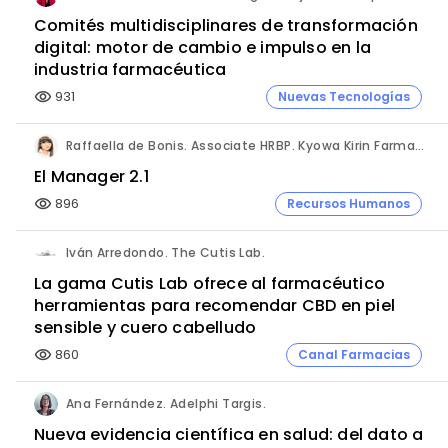
Comités multidisciplinares de transformación
digital: motor de cambio e impulso en la
industria farmacéutica
931
Nuevas Tecnologías
visibility
Raffaella de Bonis. Associate HRBP. Kyowa Kirin Farmacéutica.
El Manager 2.1
896
Recursos Humanos
visibility
Iván Arredondo. The Cutis Lab.
La gama Cutis Lab ofrece al farmacéutico
herramientas para recomendar CBD en piel
sensible y cuero cabelludo
860
Canal Farmacias
visibility
Ana Fernández. Adelphi Targis.
Nueva evidencia científica en salud: del dato a