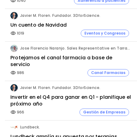
1040
Adherencia a pacientes
visibility
Javier M. Floren. Fundador. 3DforScience.
Un cuento de Navidad
1019
Eventos y Congresos
visibility
Jose Florencio Naranjo. Sales Representative en Tarragona.
Protejamos el canal farmacia a base de
servicio
986
Canal Farmacias
visibility
Javier M. Floren. Fundador. 3DforScience.
Invertir en el Q4 para ganar en Q1 - planifique el
próximo año
966
Gestión de Empresas
visibility
Lundbeck.
Lundbeck amplía su apuesta por terapias