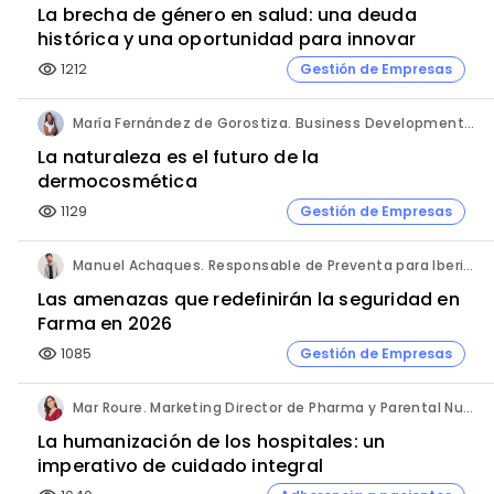
La brecha de género en salud: una deuda
histórica y una oportunidad para innovar
1212
Gestión de Empresas
visibility
María Fernández de Gorostiza. Business Development & Sustainable Transformation Director. L'Oréal Dermatological Beauty.
La naturaleza es el futuro de la
dermocosmética
1129
Gestión de Empresas
visibility
Manuel Achaques. Responsable de Preventa para Iberia, Italia y Latinoamérica. Hornetsecurity.
Las amenazas que redefinirán la seguridad en
Farma en 2026
1085
Gestión de Empresas
visibility
Mar Roure. Marketing Director de Pharma y Parental Nutrition. Fresenius Kabi España.
La humanización de los hospitales: un
imperativo de cuidado integral