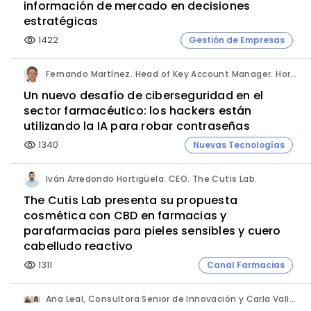
información de mercado en decisiones
estratégicas
1422
Gestión de Empresas
visibility
Fernando Martínez. Head of Key Account Manager. Hornetsecurity.
Un nuevo desafío de ciberseguridad en el
sector farmacéutico: los hackers están
utilizando la IA para robar contraseñas
1340
Nuevas Tecnologías
visibility
Iván Arredondo Hortigüela. CEO. The Cutis Lab.
The Cutis Lab presenta su propuesta
cosmética con CBD en farmacias y
parafarmacias para pieles sensibles y cuero
cabelludo reactivo
1311
Canal Farmacias
visibility
Ana Leal, Consultora Senior de Innovación y Carla Vallès, Manager. ANIMA.