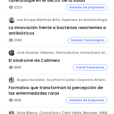
ciberataque en el sector de la salud
2223
Gestión de Empresas
visibility
Luis Enrique Martínez Brito. Ingeniero en biotecnología, México.
La innovación frente a bacterias resistentes a
antibióticos
2092
Nuevas Tecnologías
visibility
José Eduardo Yébenes. Farmacéutico comunitario en Mijas (Málaga).
El síndrome de Calimero
1899
Canal Farmacias
visibility
Ángela González. Southern Cluster Corporate Affairs & Patient Partnership Director. Kyowa Kirin.
Formatos que transforman la percepción de
las enfermedades raras
1808
Gestión de Empresas
visibility
Silvia Blanco, Consultora y Carla Vallès, Manager. ANIMA.