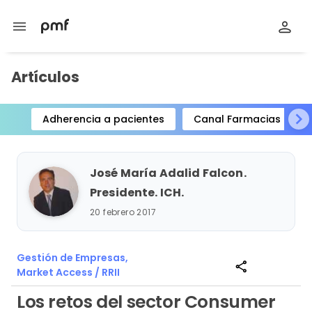
menu
Artículos
Adherencia a pacientes
Canal Farmacias
Item
1
of
José María Adalid Falcon.
15
Presidente. ICH.
20 febrero 2017
Gestión de Empresas,
share
Market Access / RRII
Los retos del sector Consumer