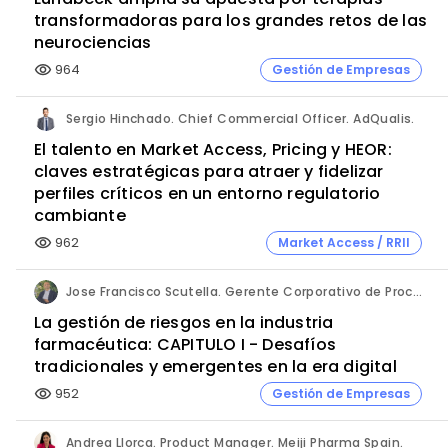
transformadoras para los grandes retos de las
neurociencias
964
Gestión de Empresas
visibility
Sergio Hinchado. Chief Commercial Officer. AdQualis.
El talento en Market Access, Pricing y HEOR:
claves estratégicas para atraer y fidelizar
perfiles críticos en un entorno regulatorio
cambiante
962
Market Access / RRII
visibility
Jose Francisco Scutella. Gerente Corporativo de Procesos & Control Interno. Adium Pharma.
La gestión de riesgos en la industria
farmacéutica: CAPITULO I - Desafíos
tradicionales y emergentes en la era digital
952
Gestión de Empresas
visibility
Andrea Llorca. Product Manager. Meiji Pharma Spain.