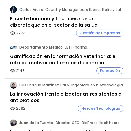
Carlos Vieira. Country Manager para Iberia, Italia y Latam. Hornetsecurity.
El coste humano y financiero de un
ciberataque en el sector de la salud
2223
Gestión de Empresas
visibility
Departamento Médico. LETI Pharma.
Gamificación en la formación veterinaria: el
reto de motivar en tiempos de cambio
2143
Formación
visibility
Luis Enrique Martínez Brito. Ingeniero en biotecnología, México.
La innovación frente a bacterias resistentes a
antibióticos
2092
Nuevas Tecnologías
visibility
Juan de la Fuente. Director CEO. BioPress Healthcare.