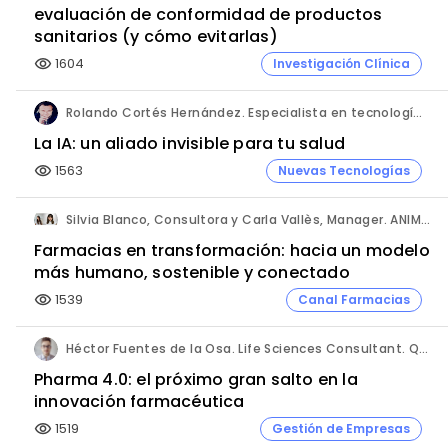
evaluación de conformidad de productos
sanitarios (y cómo evitarlas)
1604
Investigación Clínica
visibility
Rolando Cortés Hernández. Especialista en tecnología e inteligencia artificial. Director Comercial. AQUÍ tu Remodelación.
La IA: un aliado invisible para tu salud
1563
Nuevas Tecnologías
visibility
Silvia Blanco, Consultora y Carla Vallès, Manager. ANIMA.
Farmacias en transformación: hacia un modelo
más humano, sostenible y conectado
1539
Canal Farmacias
visibility
Héctor Fuentes de la Osa. Life Sciences Consultant. QbD Group.
Pharma 4.0: el próximo gran salto en la
innovación farmacéutica
1519
Gestión de Empresas
visibility