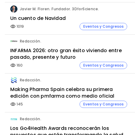
Javier M. Floren. Fundador. 3DforScience.
Un cuento de Navidad
1019
Eventos y Congresos
visibility
Redacción.
INFARMA 2026: otro gran éxito viviendo entre
pasado, presente y futuro
160
Eventos y Congresos
visibility
Redacción.
Making Pharma Spain celebra su primera
edición con pmfarma como medio oficial
145
Eventos y Congresos
visibility
Redacción.
Los Go4Health Awards reconocerán los
proyectos que están transformando la salud