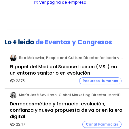
Ver página de empresa
open_in_new
Lo + leído
de
Eventos y Congresos
Bea Makowka, People and Culture Director for Iberia y Alberto Municio, Talent Seach Solutions Lead for Iberia. Inizio Engage.
El papel del Medical Science Liaison (MSL) en
un entorno sanitario en evolución
2375
Recursos Humanos
visibility
María José Sevillano. Global Marketing Director. MartiDerm.
Dermocosmética y farmacia: evolución,
confianza y nueva propuesta de valor en la era
digital
2247
Canal Farmacias
visibility