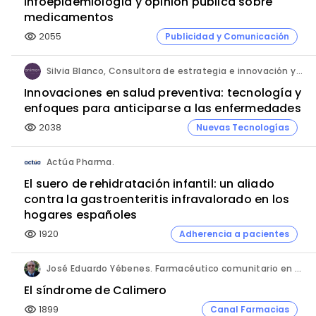
Infoepidemiología y opinión pública sobre
medicamentos
2055
Publicidad y Comunicación
visibility
Silvia Blanco, Consultora de estrategia e innovación y Ana Leal, Consultora Senior de estrategia e innovación. ANIMA.
Innovaciones en salud preventiva: tecnología y
enfoques para anticiparse a las enfermedades
2038
Nuevas Tecnologías
visibility
Actúa Pharma.
El suero de rehidratación infantil: un aliado
contra la gastroenteritis infravalorado en los
hogares españoles
1920
Adherencia a pacientes
visibility
José Eduardo Yébenes. Farmacéutico comunitario en Mijas (Málaga).
El síndrome de Calimero
1899
Canal Farmacias
visibility