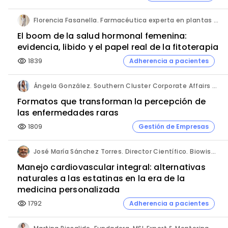
Florencia Fasanella. Farmacéutica experta en plantas medicinales.
El boom de la salud hormonal femenina:
evidencia, libido y el papel real de la fitoterapia
1839
Adherencia a pacientes
visibility
Ángela González. Southern Cluster Corporate Affairs & Patient Partnership Director. Kyowa Kirin.
Formatos que transforman la percepción de
las enfermedades raras
1809
Gestión de Empresas
visibility
José María Sánchez Torres. Director Científico. Biowise Pharmaceuticals.
Manejo cardiovascular integral: alternativas
naturales a las estatinas en la era de la
medicina personalizada
1792
Adherencia a pacientes
visibility