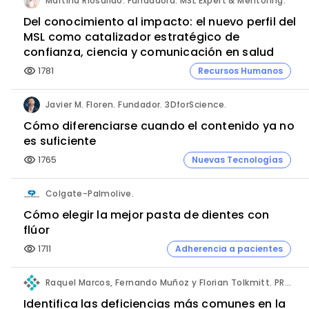
Martina Riosalido. Fundadora. MSL Expert & Mentoring.
Del conocimiento al impacto: el nuevo perfil del
MSL como catalizador estratégico de
confianza, ciencia y comunicación en salud
1781
Recursos Humanos
visibility
Javier M. Floren. Fundador. 3DforScience.
Cómo diferenciarse cuando el contenido ya no
es suficiente
1765
Nuevas Tecnologías
visibility
Colgate-Palmolive.
Cómo elegir la mejor pasta de dientes con
flúor
1711
Adherencia a pacientes
visibility
Raquel Marcos, Fernando Muñoz y Florian Tolkmitt. PRO-LIANCE GLOBAL SOLUTIONS GmbH.
Identifica las deficiencias más comunes en la