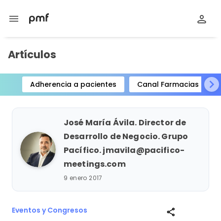
menu
Artículos
Adherencia a pacientes
Canal Farmacias
Item
1
of
José María Ávila. Director de
15
Desarrollo de Negocio. Grupo
Pacífico. jmavila@pacifico-
meetings.com
9 enero 2017
Eventos y Congresos
share