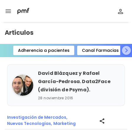
menu
Artículos
Adherencia a pacientes
Canal Farmacias
Item
1
of
David Blázquez y Rafael
15
García-Pedrosa. Data2Face
(división de Psyma).
28 noviembre 2016
Investigación de Mercados,
share
Nuevas Tecnologías,
Marketing