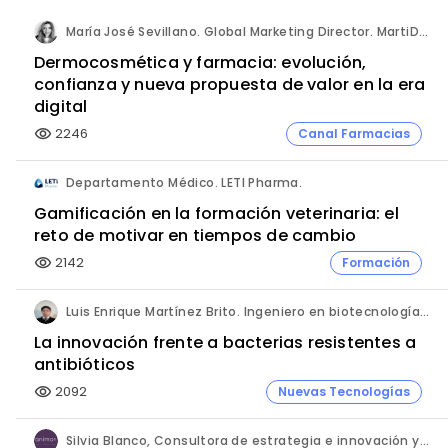
María José Sevillano. Global Marketing Director. MartiDerm.
Dermocosmética y farmacia: evolución,
confianza y nueva propuesta de valor en la era
digital
2246
Canal Farmacias
visibility
Departamento Médico. LETI Pharma.
Gamificación en la formación veterinaria: el
reto de motivar en tiempos de cambio
2142
Formación
visibility
Luis Enrique Martínez Brito. Ingeniero en biotecnología, México.
La innovación frente a bacterias resistentes a
antibióticos
2092
Nuevas Tecnologías
visibility
Silvia Blanco, Consultora de estrategia e innovación y Ana Leal, Consultora Senior de estrategia e innovación. ANIMA.