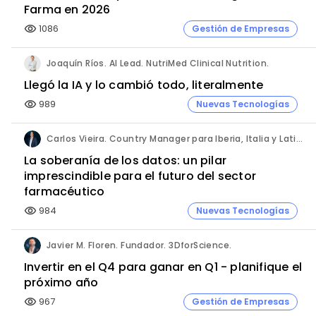
Farma en 2026
1086
Gestión de Empresas
visibility
Joaquín Ríos. AI Lead. NutriMed Clinical Nutrition.
Llegó la IA y lo cambió todo, literalmente
989
Nuevas Tecnologías
visibility
Carlos Vieira. Country Manager para Iberia, Italia y Latinoamérica. Hornetsecurity.
La soberanía de los datos: un pilar
imprescindible para el futuro del sector
farmacéutico
984
Nuevas Tecnologías
visibility
Javier M. Floren. Fundador. 3DforScience.
Invertir en el Q4 para ganar en Q1 - planifique el
próximo año
967
Gestión de Empresas
visibility