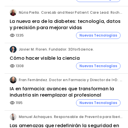
Núria Piella. CoreLab and Near Patient Care Lead. Roche Diagnostics España.
La nueva era de la diabetes: tecnología, datos
y precisión para mejorar vidas
1335
Nuevas Tecnologías
visibility
Javier M. Floren. Fundador. 3DforScience.
Cómo hacer visible la ciencia
1308
Nuevas Tecnologías
visibility
Fran Fernández. Doctor en Farmacia y Director de I+D. Labiana
IA en farmacia: avances que transforman la
industria sin reemplazar al profesional
1195
Nuevas Tecnologías
visibility
Manuel Achaques. Responsable de Preventa para Iberia, Italia y Latinoamérica. Hornetsecurity.
Las amenazas que redefinirán la seguridad en