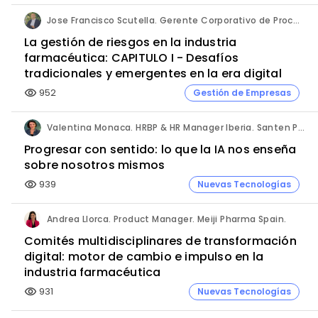
Jose Francisco Scutella. Gerente Corporativo de Procesos & Control Interno. Adium Pharma.
La gestión de riesgos en la industria
farmacéutica: CAPITULO I - Desafíos
tradicionales y emergentes en la era digital
952
Gestión de Empresas
visibility
Valentina Monaca. HRBP & HR Manager Iberia. Santen Pharmaceutical.
Progresar con sentido: lo que la IA nos enseña
sobre nosotros mismos
939
Nuevas Tecnologías
visibility
Andrea Llorca. Product Manager. Meiji Pharma Spain.
Comités multidisciplinares de transformación
digital: motor de cambio e impulso en la
industria farmacéutica
931
Nuevas Tecnologías
visibility