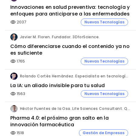
Innovaciones en salud preventiva: tecnología y
enfoques para anticiparse a las enfermedades
2037
Nuevas Tecnologías
visibility
Javier M. Floren. Fundador. 3DforScience.
Cómo diferenciarse cuando el contenido ya no
es suficiente
1765
Nuevas Tecnologías
visibility
Rolando Cortés Hernández. Especialista en tecnología e inteligencia artificial. Director Comercial. AQUÍ tu Remodelación.
La IA: un aliado invisible para tu salud
1563
Nuevas Tecnologías
visibility
Héctor Fuentes de la Osa. Life Sciences Consultant. QbD Group.
Pharma 4.0: el próximo gran salto en la
innovación farmacéutica
1518
Gestión de Empresas
visibility