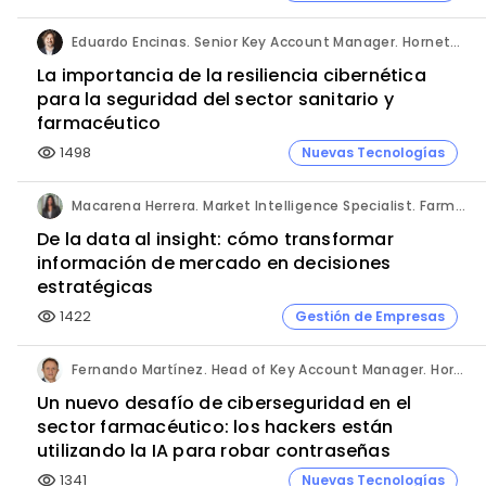
Eduardo Encinas. Senior Key Account Manager. Hornetsecurity en Iberia.
La importancia de la resiliencia cibernética
para la seguridad del sector sanitario y
farmacéutico
1498
Nuevas Tecnologías
visibility
Macarena Herrera. Market Intelligence Specialist. Farmaprojects (Polpharma Group).
De la data al insight: cómo transformar
información de mercado en decisiones
estratégicas
1422
Gestión de Empresas
visibility
Fernando Martínez. Head of Key Account Manager. Hornetsecurity.
Un nuevo desafío de ciberseguridad en el
sector farmacéutico: los hackers están
utilizando la IA para robar contraseñas
1341
Nuevas Tecnologías
visibility