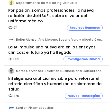
Departamento de Marketing. JelriSoFit.
Por pasión, somos profesionales: la nueva
reflexión de JelriSoFit sobre el valor del
uniforme médico
911
Recursos Humanos
visibility
Belén Alonso, Ana Moreno, Susana Vara y Alberto Corral. Apices.
La IA impulsa una nueva era en los ensayos
clínicos: el futuro ya ha llegado
889
Investigación Clínica
visibility
Marta Cervantes. Scientific Business and Consultancy. Punta Alta.
Inteligencia artificial invisible para reforzar el
criterio científico y humanizar los sistemas de
salud
875
Nuevas Tecnologías
visibility
Santen Pharmaceutical.