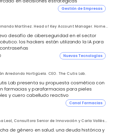
rcado en decisiones estratégicas
1
Gestión de Empresas
Fernando Martínez. Head of Key Account Manager. Hornetsecurity.
evo desafío de ciberseguridad en el sector
éutico: los hackers están utilizando la IA para
 contraseñas
0
Nuevas Tecnologías
án Arredondo Hortigüela. CEO. The Cutis Lab.
utis Lab presenta su propuesta cosmética con
n farmacias y parafarmacias para pieles
bles y cuero cabelludo reactivo
Canal Farmacias
Ana Leal, Consultora Senior de Innovación y Carla Vallès, Manager. ANIMA.
echa de género en salud: una deuda histórica y