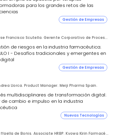
formadoras para los grandes retos de las
ciencias
4
Gestión de Empresas
Jose Francisco Scutella. Gerente Corporativo de Procesos & Control Interno. Adium Pharma.
tión de riesgos en la industria farmacéutica:
ULO I - Desafíos tradicionales y emergentes en
 digital
Gestión de Empresas
drea Llorca. Product Manager. Meiji Pharma Spain.
s multidisciplinares de transformación digital:
 de cambio e impulso en la industria
céutica
Nuevas Tecnologías
Raffaella de Bonis. Associate HRBP. Kyowa Kirin Farmacéutica.