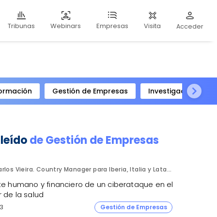
Webinars
Visita
Tribunas
Empresas
Acceder
ormación
Gestión de Empresas
Investigación Clíni
 leído
de
Gestión de Empresas
Carlos Vieira. Country Manager para Iberia, Italia y Latam. Hornetsecurity.
ste humano y financiero de un ciberataque en el
 de la salud
3
Gestión de Empresas