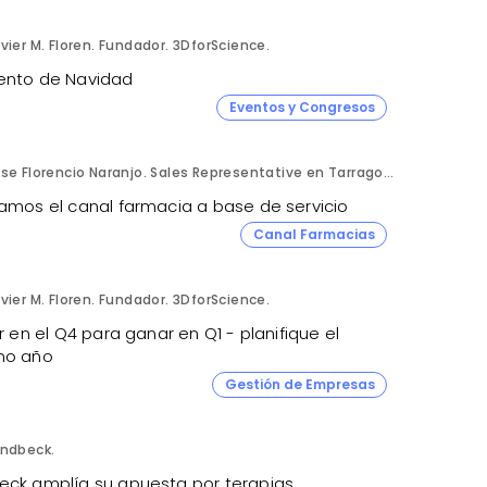
vier M. Floren. Fundador. 3DforScience.
ento de Navidad
Eventos y Congresos
Jose Florencio Naranjo. Sales Representative en Tarragona.
jamos el canal farmacia a base de servicio
Canal Farmacias
vier M. Floren. Fundador. 3DforScience.
ir en el Q4 para ganar en Q1 - planifique el
mo año
Gestión de Empresas
undbeck.
eck amplía su apuesta por terapias