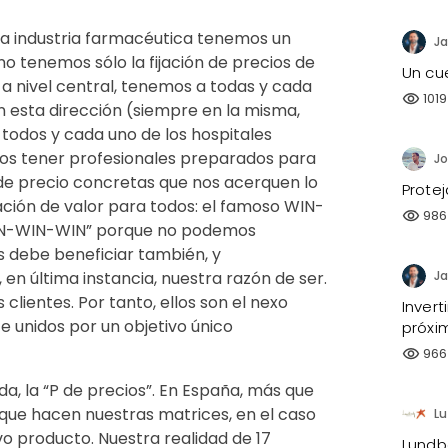
e la industria farmacéutica tenemos un
Ja
no tenemos sólo la fijación de precios de
Un cu
 a nivel central, tenemos a todas y cada
1019
visibility
 esta dirección (siempre en la misma,
todos y cada uno de los hospitales
os tener profesionales preparados para
s de precio concretas que nos acerquen lo
Prote
ación de valor para todos: el famoso WIN-
986
visibility
 WIN-WIN-WIN” porque no podemos
 debe beneficiar también, y
 en última instancia, nuestra razón de ser.
Ja
 clientes. Por tanto, ellos son el nexo
Invert
 unidos por un objetivo único
próxi
966
visibility
, la “P de precios”. En España, más que
que hacen nuestras matrices, en el caso
L
o producto. Nuestra realidad de 17
Lundb