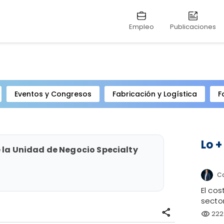
Empleo
Publicaciones
Eventos y Congresos
Fabricación y Logística
F
Lo +
e la Unidad de Negocio Specialty
El co
sector
share
222
visibility