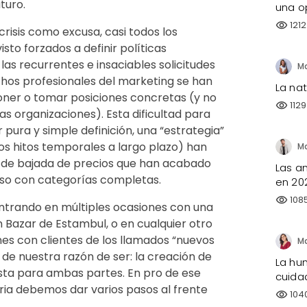
turo.
una o
1212
visibility
 crisis como excusa, casi todos los
sto forzados a definir políticas
as recurrentes e insaciables solicitudes
uchos profesionales del marketing se han
La na
ner o tomar posiciones concretas (y no
1129
visibility
as organizaciones). Esta dificultad para
 pura y simple definición, una “estrategia”
los hitos temporales a largo plazo) han
 de bajada de precios que han acabado
Las a
uso con categorías completas.
en 20
108
visibility
trando en múltiples ocasiones con una
n Bazar de Estambul, o en cualquier otro
es con clientes de los llamados “nuevos
 de nuestra razón de ser: la creación de
La hu
ista para ambas partes. En pro de ese
cuida
tria debemos dar varios pasos al frente
104
visibility