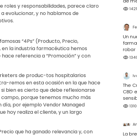
de me
 roles y responsabilidades, parece claro
142
visibility
 a evolucionar, y no hablamos de
tivos.
Un nu
 famosas “4Ps” (Producto, Precio,
farmac
 en la industria farmacéutica hemos
robar
e hace referencia a “Promoción” y con
134
visibility
arketers de produc-tos hospitalarios
Iv
tra-remos en esta ocasión en la que hace
The C
si bien es cierto que debe reflexionarse
CBD e
te campo, porque tenemos mucho más
sensi
n día, por ejemplo Vendor Managed
1310
visibility
e hoy realiza el cliente, y un largo
 Precio que ha ganado relevancia y, con
La br