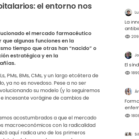
talarios: el entorno nos
La inn
antibi
olucionado el mercado farmacéutico 
209
visibility
 que algunas funciones en la 
ismo tiempo que otras han “nacido” o 
ión estratégica y en la 
añías.
El sí
189
visibility
Ls, PMs, BMs, CMs, y un largo etcétera de
, ya no es novedoso. Pese a no ser
evolucionando su modelo (y lo seguiremos
e e incesante vorágine de cambios de
Forma
enfer
180
visibility
bamos acostumbrados a que el mercado
los macroeconómicos con la radicalidad
uizá aquí radica uno de los primeros
Si