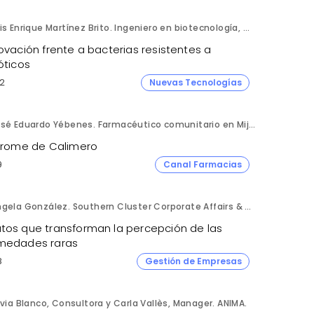
Luis Enrique Martínez Brito. Ingeniero en biotecnología, México.
ovación frente a bacterias resistentes a
óticos
2
Nuevas Tecnologías
José Eduardo Yébenes. Farmacéutico comunitario en Mijas (Málaga).
ndrome de Calimero
9
Canal Farmacias
Ángela González. Southern Cluster Corporate Affairs & Patient Partnership Director. Kyowa Kirin.
tos que transforman la percepción de las
medades raras
8
Gestión de Empresas
lvia Blanco, Consultora y Carla Vallès, Manager. ANIMA.