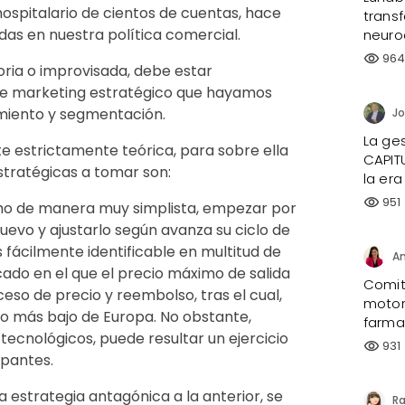
ospitalario de cientos de cuentas, hace
trans
das en nuestra política comercial.
neuro
96
visibility
oria o improvisada, debe estar
de marketing estratégico que hayamos
miento y segmentación.
La ges
te estrictamente teórica, para sobre ella
CAPIT
stratégicas a tomar son:
la era
951
visibility
cho de manera muy simplista, empezar por
uevo y ajustarlo según avanza su ciclo de
 fácilmente identificable en multitud de
An
ado en el que el precio máximo de salida
Comité
ceso de precio y reembolso, tras el cual,
motor
io más bajo de Europa. No obstante,
farma
tecnológicos, puede resultar un ejercicio
931
visibility
ipantes.
na estrategia antagónica a la anterior, se