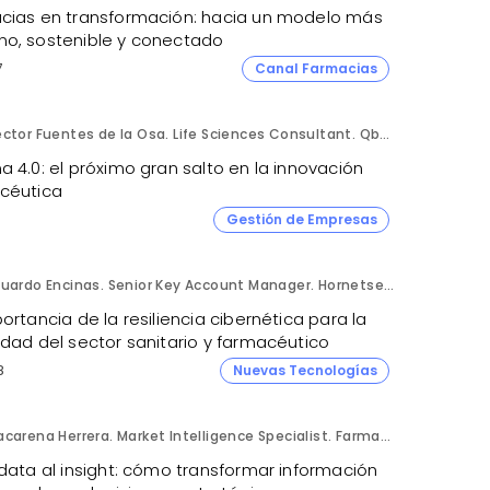
cias en transformación: hacia un modelo más
o, sostenible y conectado
7
Canal Farmacias
Héctor Fuentes de la Osa. Life Sciences Consultant. QbD Group.
 4.0: el próximo gran salto en la innovación
céutica
Gestión de Empresas
Eduardo Encinas. Senior Key Account Manager. Hornetsecurity en Iberia.
ortancia de la resiliencia cibernética para la
idad del sector sanitario y farmacéutico
8
Nuevas Tecnologías
Macarena Herrera. Market Intelligence Specialist. Farmaprojects (Polpharma Group).
data al insight: cómo transformar información