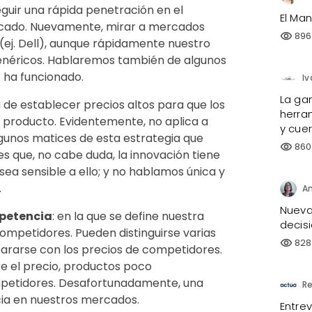
seguir una rápida penetración en el
El Man
cado. Nuevamente, mirar a mercados
896
visibility
 (ej. Dell), aunque rápidamente nuestro
enéricos. Hablaremos también de algunos
o ha funcionado.
Iv
La ga
a de establecer precios altos para que los
herra
el producto. Evidentemente, no aplica a
y cue
gunos matices de esta estrategia que
860
visibility
 que, no cabe duda, la innovación tiene
ea sensible a ello; y no hablamos única y
.
An
Nueva 
mpetencia
: en la que se define nuestra
decisi
ompetidores. Pueden distinguirse varias
828
visibility
ararse con los precios de competidores.
e el precio, productos poco
petidores. Desafortunadamente, una
Re
cia en nuestros mercados.
Entre