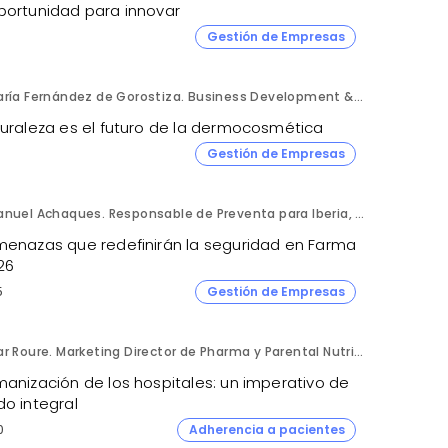
portunidad para innovar
Gestión de Empresas
María Fernández de Gorostiza. Business Development & Sustainable Transformation Director. L'Oréal Dermatological Beauty.
turaleza es el futuro de la dermocosmética
Gestión de Empresas
Manuel Achaques. Responsable de Preventa para Iberia, Italia y Latinoamérica. Hornetsecurity.
menazas que redefinirán la seguridad en Farma
26
5
Gestión de Empresas
Mar Roure. Marketing Director de Pharma y Parental Nutrition. Fresenius Kabi España.
manización de los hospitales: un imperativo de
do integral
0
Adherencia a pacientes