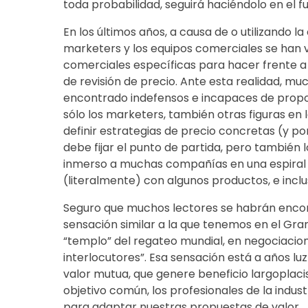
toda probabilidad, seguirá haciéndolo en el fu
En los últimos años, a causa de o utilizando la
marketers y los equipos comerciales se han vi
comerciales específicas para hacer frente a l
de revisión de precio. Ante esta realidad, m
encontrado indefensos e incapaces de propo
sólo los marketers, también otras figuras en l
definir estrategias de precio concretas (y por
debe fijar el punto de partida, pero también 
inmerso a muchas compañías en una espiral
(literalmente) con algunos productos, e incl
Seguro que muchos lectores se habrán encon
sensación similar a la que tenemos en el Gra
“templo” del regateo mundial, en negociacion
interlocutores”. Esa sensación está a años luz
valor mutua, que genere beneficio largoplac
objetivo común, los profesionales de la indus
para adaptar nuestras propuestas de valor.