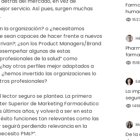
 detrás del mercado, en vez de
Farma
jor servicio. Así pues, surgen muchas
human
.
153
visibility
n la organización? o ¿necesitamos
ue sean capaces de hacer frente a nuevos
derivan?; ¿son los Product Managers/Brand
Pharma
 desempeñar algunas de estas
farma
profesionales de la salud” como
1518
visibility
¿hay otros perfiles mejor adaptados a
 ¿hemos invertido las organizaciones lo
stros profesionales?
La imp
 lector seguro se plantea. La primera
segur
ster Superior de Marketing Farmacéutico
149
visibility
 últimos años, y volverá a ser en esta
 éxito funciones tan relevantes como las
r seguirá perdiendo relevancia en la
necesito PMs?”.
De la 