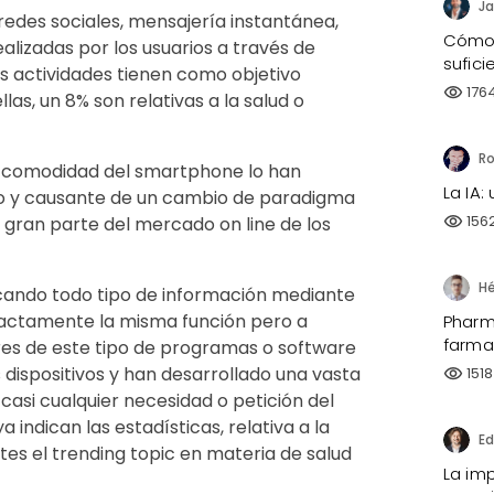
Ja
 redes sociales, mensajería instantánea,
Cómo 
ealizadas por los usuarios a través de
sufici
as actividades tienen como objetivo
176
visibility
llas, un 8% son relativas a la salud o
d y comodidad del smartphone lo han
La IA:
co y causante de un cambio de paradigma
156
visibility
r gran parte del mercado on line de los
uscando todo tipo de información mediante
xactamente la misma función pero a
Pharma
farma
ores de este tipo de programas o software
s dispositivos y han desarrollado una vasta
1518
visibility
asi cualquier necesidad o petición del
 indican las estadísticas, relativa a la
ntes el trending topic en materia de salud
La imp