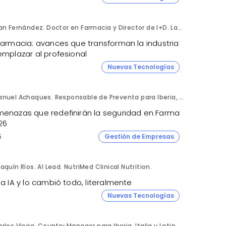
Fran Fernández. Doctor en Farmacia y Director de I+D. Labiana
 farmacia: avances que transforman la industria
emplazar al profesional
Nuevas Tecnologías
Manuel Achaques. Responsable de Preventa para Iberia, Italia y Latinoamérica. Hornetsecurity.
menazas que redefinirán la seguridad en Farma
26
5
Gestión de Empresas
aquín Ríos. AI Lead. NutriMed Clinical Nutrition.
la IA y lo cambió todo, literalmente
4
Nuevas Tecnologías
Carlos Vieira. Country Manager para Iberia, Italia y Latinoamérica. Hornetsecurity.