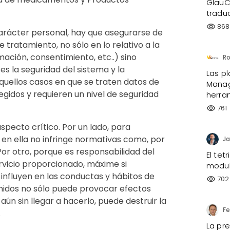
GlauC
tradu
868
visibility
 carácter personal, hay que asegurarse de
 tratamiento, no sólo en lo relativo a la
mación, consentimiento, etc..) sino
s la seguridad del sistema y la
Las p
quellos casos en que se traten datos de
Manag
gidos y requieren un nivel de seguridad
herra
761
visibility
aspecto crítico. Por un lado, para
en ella no infringe normativas como, por
Ja
or otro, porque es responsabilidad del
El te
servicio proporcionado, máxime si
modul
influyen en las conductas y hábitos de
702
visibility
enidos no sólo puede provocar efectos
 aún sin llegar a hacerlo, puede destruir la
.
La pr