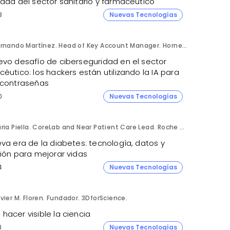
idad del sector sanitario y farmacéutico
8
Nuevas Tecnologías
Fernando Martínez. Head of Key Account Manager. Hornetsecurity.
evo desafío de ciberseguridad en el sector
éutico: los hackers están utilizando la IA para
 contraseñas
0
Nuevas Tecnologías
Núria Piella. CoreLab and Near Patient Care Lead. Roche Diagnostics España.
va era de la diabetes: tecnología, datos y
sión para mejorar vidas
4
Nuevas Tecnologías
vier M. Floren. Fundador. 3DforScience.
acer visible la ciencia
8
Nuevas Tecnologías