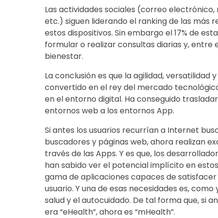
Las actividades sociales (correo electrónico,
etc.) siguen liderando el ranking de las más r
estos dispositivos. Sin embargo el 17% de est
formular o realizar consultas diarias y, entre e
bienestar.
La conclusión es que la agilidad, versatilida
convertido en el rey del mercado tecnológi
en el entorno digital. Ha conseguido traslada
entornos web a los entornos App.
Si antes los usuarios recurrían a Internet b
buscadores y páginas web, ahora realizan e
través de las Apps. Y es que, los desarrollad
han sabido ver el potencial implícito en esto
gama de aplicaciones capaces de satisfacer c
usuario. Y una de esas necesidades es, como ya
salud y el autocuidado. De tal forma que, si a
era “eHealth”, ahora es “mHealth”.