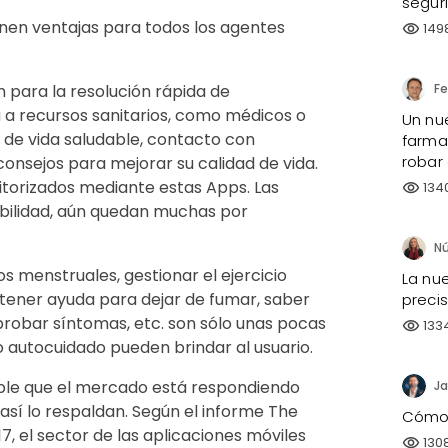
segur
onen ventajas para todos los agentes
149
visibility
n para la resolución rápida de
 a recursos sanitarios, como médicos o
Un nu
 de vida saludable, contacto con
farmac
robar
onsejos para mejorar su calidad de vida.
itorizados mediante estas Apps. Las
134
visibility
bilidad, aún quedan muchas por
os menstruales, gestionar el ejercicio
La nue
 obtener ayuda para dejar de fumar, saber
preci
robar síntomas, etc. son sólo unas pocas
133
visibility
o autocuidado pueden brindar al usuario.
able que el mercado está respondiendo
Ja
sí lo respaldan. Según el informe The
Cómo h
, el sector de las aplicaciones móviles
130
visibility