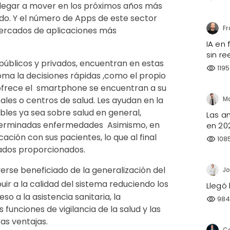
llegar a mover en los próximos años más
do. Y el número de Apps de este sector
mercados de aplicaciones más
IA en
sin re
s, públicos y privados, encuentran en estas
1195
visibility
oma la decisiones rápidas ,como el propio
ofrece el smartphone se encuentran a su
tales o centros de salud. Les ayudan en la
bles ya sea sobre salud en general,
Las a
eterminadas enfermedades Asimismo, en
en 20
ción con sus pacientes, lo que al final
108
visibility
dados proporcionados.
verse beneficiado de la generalización del
Jo
ir a la calidad del sistema reduciendo los
Llegó 
o a la asistencia sanitaria, la
98
visibility
 funciones de vigilancia de la salud y las
as ventajas.