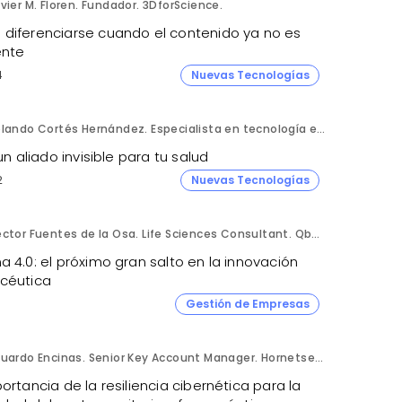
vier M. Floren. Fundador. 3DforScience.
diferenciarse cuando el contenido ya no es
ente
4
Nuevas Tecnologías
Rolando Cortés Hernández. Especialista en tecnología e inteligencia artificial. Director Comercial. AQUÍ tu Remodelación.
 un aliado invisible para tu salud
2
Nuevas Tecnologías
Héctor Fuentes de la Osa. Life Sciences Consultant. QbD Group.
 4.0: el próximo gran salto en la innovación
céutica
Gestión de Empresas
Eduardo Encinas. Senior Key Account Manager. Hornetsecurity en Iberia.
ortancia de la resiliencia cibernética para la