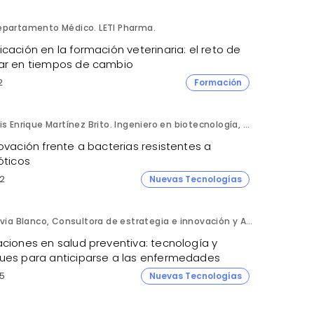
epartamento Médico. LETI Pharma.
cación en la formación veterinaria: el reto de
ar en tiempos de cambio
2
Formación
Luis Enrique Martínez Brito. Ingeniero en biotecnología, México.
ovación frente a bacterias resistentes a
óticos
2
Nuevas Tecnologías
Silvia Blanco, Consultora de estrategia e innovación y Ana Leal, Consultora Senior de estrategia e innovación. ANIMA.
aciones en salud preventiva: tecnología y
ues para anticiparse a las enfermedades
5
Nuevas Tecnologías