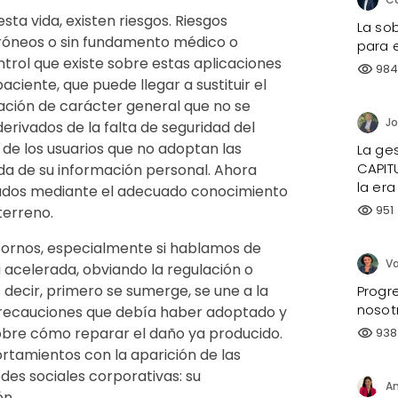
ta vida, existen riesgos. Riesgos
La sob
rróneos o sin fundamento médico o
para e
ontrol que existe sobre estas aplicaciones
98
visibility
aciente, que puede llegar a sustituir el
ación de carácter general que no se
erivados de la falta de seguridad del
 de los usuarios que no adoptan las
La ges
CAPIT
da de su información personal. Ahora
la era
izados mediante el adecuado conocimiento
951
terreno.
visibility
ornos, especialmente si hablamos de
 acelerada, obviando la regulación o
 decir, primero se sumerge, se une a la
Progre
nosot
precauciones que debía haber adoptado y
sobre cómo reparar el daño ya producido.
938
visibility
ortamientos con la aparición de las
des sociales corporativas: su
An
ón.