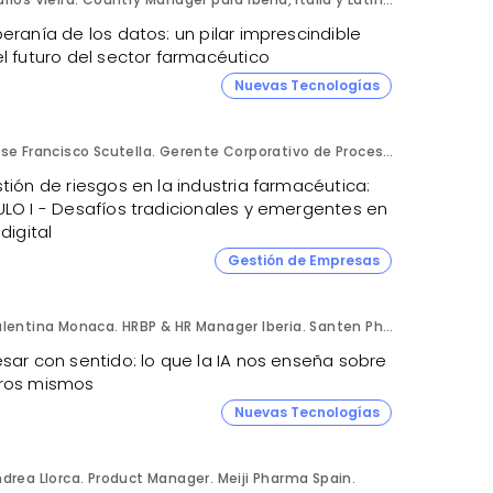
eranía de los datos: un pilar imprescindible
l futuro del sector farmacéutico
4
Nuevas Tecnologías
Jose Francisco Scutella. Gerente Corporativo de Procesos & Control Interno. Adium Pharma.
tión de riesgos en la industria farmacéutica:
ULO I - Desafíos tradicionales y emergentes en
 digital
Gestión de Empresas
Valentina Monaca. HRBP & HR Manager Iberia. Santen Pharmaceutical.
sar con sentido: lo que la IA nos enseña sobre
ros mismos
Nuevas Tecnologías
drea Llorca. Product Manager. Meiji Pharma Spain.