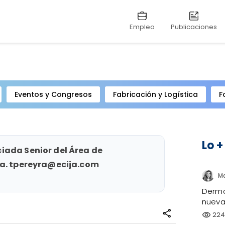
Empleo
Publicaciones
Eventos y Congresos
Fabricación y Logística
F
Lo +
iada Senior del Área de
ja. tpereyra@ecija.com
Dermo
nueva 
share
224
visibility