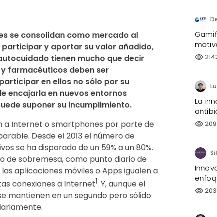
D
Gamifi
es se consolidan como mercado al 
motiv
participar y aportar su valor añadido, 
214
 autocuidado tienen mucho que decir 
visibility
s y farmacéuticos deben ser 
rticipar en ellos no sólo por su 
 de encajarla en nuevos entornos 
La inn
 puede suponer su incumplimiento.
antibi
ión a Internet o smartphones por parte de
209
visibility
arable. Desde el 2013 el número de
ivos se ha disparado de un 59% a un 80%.
l o de sobremesa, como punto diario de
Innov
e las aplicaciones móviles o Apps igualen a
enfoq
1
as conexiones a Internet
. Y, aunque el
203
visibility
se mantienen en un segundo pero sólido
iariamente.