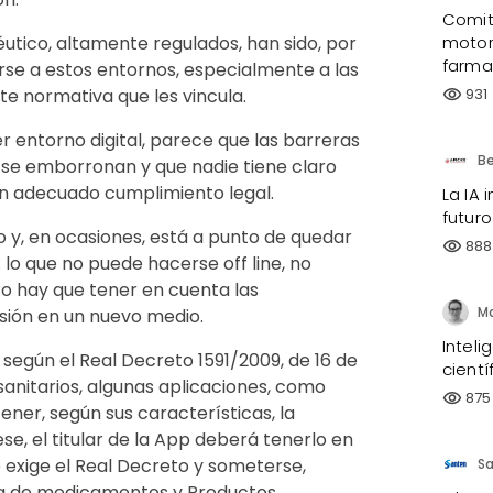
Comité
utico, altamente regulados, han sido, por
motor
farma
rse a estos entornos, especialmente a las
te normativa que les vincula.
931
visibility
r entorno digital, parece que las barreras
s se emborronan y que nadie tiene claro
n adecuado cumplimiento legal.
La IA 
futuro
do y, en ocasiones, está a punto de quedar
888
visibility
: lo que no puede hacerse off line, no
to hay que tener en cuenta las
rsión en un nuevo medio.
Inteli
según el Real Decreto 1591/2009, de 16 de
cientí
sanitarios, algunas aplicaciones, como
875
visibility
ner, según sus características, la
ese, el titular de la App deberá tenerlo en
e exige el Real Decreto y someterse,
S
ola de medicamentos y Productos