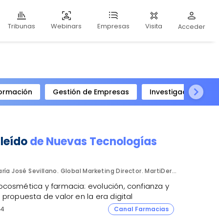
Webinars
Visita
Tribunas
Empresas
Acceder
ormación
Gestión de Empresas
Investigación Clíni
 leído
de
Nuevas Tecnologías
María José Sevillano. Global Marketing Director. MartiDerm.
cosmética y farmacia: evolución, confianza y
propuesta de valor en la era digital
4
Canal Farmacias