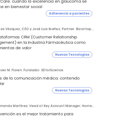
Care: cuando la excelencia en glaucoma se
ce en bienestar social
Adherencia a pacientes
Rosa Vázquez, CEO y José Luis Ibañez, Partner. Bizontop Group, SL.
lataformas CRM (Customer Relationship
ement) en la Industria Farmacéutica como
mientas de valor
Nuevas Tecnologías
vier M. Floren. Fundador. 3DforScience.
tris de la comunicación médica: contenido
ar
Nuevas Tecnologías
Fernando Martínez. Head of Key Account Manager. Hornetsecurity.
evención es el mejor tratamiento para