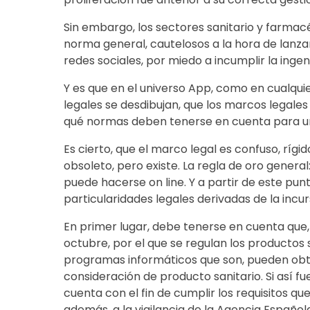
Sin embargo, los sectores sanitario y farmacé
norma general, cautelosos a la hora de lanza
redes sociales, por miedo a incumplir la ingen
Y es que en el universo App, como en cualquie
legales se desdibujan, que los marcos legale
qué normas deben tenerse en cuenta para u
Es cierto, que el marco legal es confuso, rígi
obsoleto, pero existe. La regla de oro general
puede hacerse on line. Y a partir de este pun
particularidades legales derivadas de la incu
En primer lugar, debe tenerse en cuenta que, 
octubre, por el que se regulan los productos 
programas informáticos que son, pueden obte
consideración de producto sanitario. Si así fu
cuenta con el fin de cumplir los requisitos qu
además, a la vigilancia de la Agencia Españ